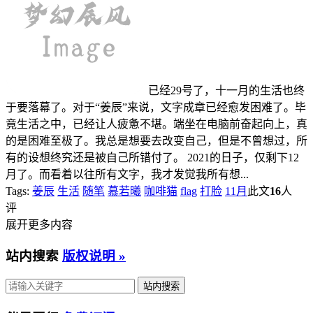
已经29号了，十一月的生活也终
于要落幕了。对于“姜辰”来说，文字成章已经愈发困难了。毕
竟生活之中，已经让人疲惫不堪。端坐在电脑前奋起向上，真
的是困难至极了。我总是想要去改变自己，但是不曾想过，所
有的设想终究还是被自己所错付了。 2021的日子，仅剩下12
月了。而看着以往所有文字，我才发觉我所有想...
Tags:
姜辰
生活
随笔
慕若曦
咖啡猫
flag
打脸
11月
此文
16
人
评
展开更多内容
站内搜索
版权说明 »