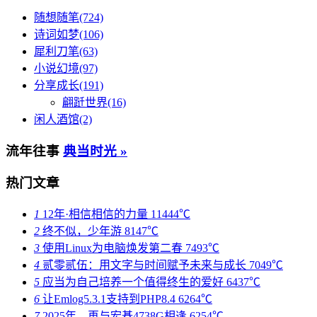
随想随笔(724)
诗词如梦(106)
犀利刀笔(63)
小说幻境(97)
分享成长(191)
翩跹世界(16)
闲人酒馆(2)
流年往事
典当时光 »
热门文章
1
12年·相信相信的力量
11444℃
2
终不似，少年游
8147℃
3
使用Linux为电脑焕发第二春
7493℃
4
贰零贰伍：用文字与时间赋予未来与成长
7049℃
5
应当为自己培养一个值得终生的爱好
6437℃
6
让Emlog5.3.1支持到PHP8.4
6264℃
7
2025年，再与宏碁4738G相逢
6254℃