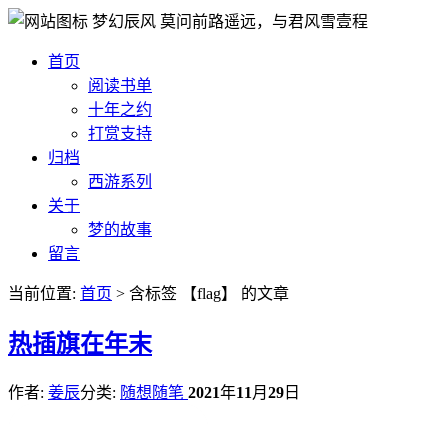
梦幻辰风
莫问前路遥远，与君风雪壹程
首页
阅读书单
十年之约
打赏支持
归档
西游系列
关于
梦的故事
留言
当前位置:
首页
> 含标签 【flag】 的文章
热
插旗在年末
作者:
姜辰
分类:
随想随笔
2021
年
11
月
29
日