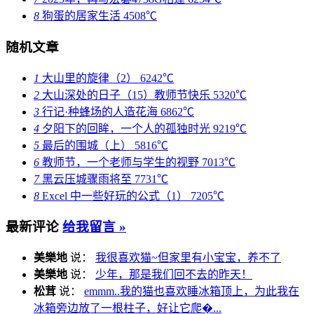
8
狗蛋的居家生活
4508℃
随机文章
1
大山里的旋律（2）
6242℃
2
大山深处的日子（15）教师节快乐
5320℃
3
行记·种蜂场的人造花海
6862℃
4
夕阳下的回眸，一个人的孤独时光
9219℃
5
最后的围城（上）
5816℃
6
教师节，一个老师与学生的视野
7013℃
7
黑云压城骤雨将至
7731℃
8
Excel 中一些好玩的公式（1）
7205℃
最新评论
给我留言 »
美樂地
说：
我很喜欢猫~但家里有小宝宝，养不了
美樂地
说：
少年，那是我们回不去的昨天！
松茸
说：
emmm..我的猫也喜欢睡冰箱顶上，为此我在
冰箱旁边放了一根柱子，好让它爬�...