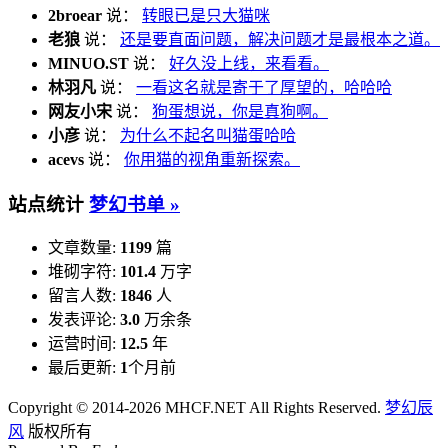
2broear
说：
转眼已是只大猫咪
老狼
说：
还是要直面问题，解决问题才是最根本之道。
MINUO.ST
说：
好久没上线，来看看。
林羽凡
说：
一看这名就是寄于了厚望的，哈哈哈
网友小宋
说：
狗蛋想说，你是真狗啊。
小彦
说：
为什么不起名叫猫蛋哈哈
acevs
说：
你用猫的视角重新探索。
站点统计
梦幻书单 »
文章数量:
1199
篇
堆砌字符:
101.4
万字
留言人数:
1846
人
发表评论:
3.0
万余条
运营时间:
12.5
年
最后更新:
1
个月前
Copyright © 2014-2026 MHCF.NET All Rights Reserved.
梦幻辰
风
版权所有