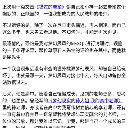
上次用一篇文章
《错过的看望》
讲自己和小神一起去看望这个
幽默的，正能量的，一位我想成为的人民教师的老师。
不过遗憾的是，除了一次在尼县街头偶遇，再未相逢。而自己
这么多年，也未曾去看过他。不知何时，才能是再次再见。
最遗憾的，恐怕是我对梦幻辰风的MySQL进行清理时，误删
的一千条评论里，那位草原石人先生的评论也在其中，而他就
是屈先生。
一个我自诩永远没有审查的世外桃源梦幻辰风，却被自己给玩
坏了。也就是那一天，梦幻辰风对接七牛云，每天自动备份全
站数据过去。
后来，便是高中。随着自己慢慢成长，见到的老师更多，思考
的，也更多。曾经写的
《梦幻现实的孙大姐·我的高中老师》
里的孙老师，亦或者在高中为我写作树立信心的李老师，还有
一直有着包容并且一直希望我将梦想与现实融合的刘老师，一
位位的形象，都让我难以忘记。毕竟，那是自己一个成长的三