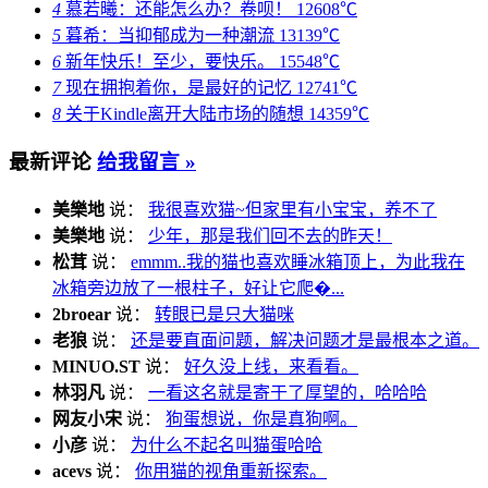
4
慕若曦：还能怎么办？卷呗！
12608℃
5
暮希：当抑郁成为一种潮流
13139℃
6
新年快乐！至少，要快乐。
15548℃
7
现在拥抱着你，是最好的记忆
12741℃
8
关于Kindle离开大陆市场的随想
14359℃
最新评论
给我留言 »
美樂地
说：
我很喜欢猫~但家里有小宝宝，养不了
美樂地
说：
少年，那是我们回不去的昨天！
松茸
说：
emmm..我的猫也喜欢睡冰箱顶上，为此我在
冰箱旁边放了一根柱子，好让它爬�...
2broear
说：
转眼已是只大猫咪
老狼
说：
还是要直面问题，解决问题才是最根本之道。
MINUO.ST
说：
好久没上线，来看看。
林羽凡
说：
一看这名就是寄于了厚望的，哈哈哈
网友小宋
说：
狗蛋想说，你是真狗啊。
小彦
说：
为什么不起名叫猫蛋哈哈
acevs
说：
你用猫的视角重新探索。