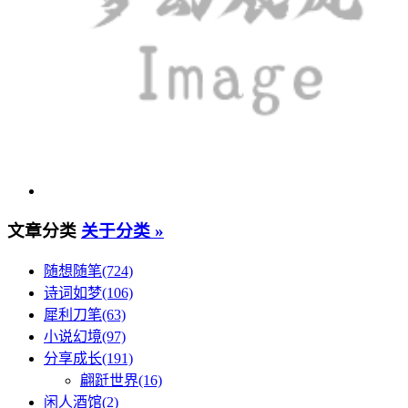
文章分类
关于分类 »
随想随笔(724)
诗词如梦(106)
犀利刀笔(63)
小说幻境(97)
分享成长(191)
翩跹世界(16)
闲人酒馆(2)