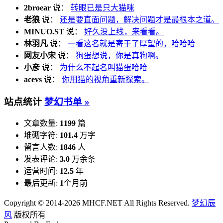
2broear
说：
转眼已是只大猫咪
老狼
说：
还是要直面问题，解决问题才是最根本之道。
MINUO.ST
说：
好久没上线，来看看。
林羽凡
说：
一看这名就是寄于了厚望的，哈哈哈
网友小宋
说：
狗蛋想说，你是真狗啊。
小彦
说：
为什么不起名叫猫蛋哈哈
acevs
说：
你用猫的视角重新探索。
站点统计
梦幻书单 »
文章数量:
1199
篇
堆砌字符:
101.4
万字
留言人数:
1846
人
发表评论:
3.0
万余条
运营时间:
12.5
年
最后更新:
1
个月前
Copyright © 2014-2026 MHCF.NET All Rights Reserved.
梦幻辰
风
版权所有