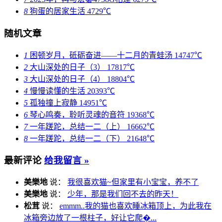
8
狗蛋的居家生活
4729℃
随机文章
1
困顿岁月，砥砺奋进——十二月的青蛙汤
14747℃
2
大山深处的日子（3）
17817℃
3
大山深处的日子（4）
18804℃
4
慢慢读懂的生活
20393℃
5
孤独撞上寂静
14951℃
6
琴心鸣奏，聆听灵魂的音符
19368℃
7
一年蹉跎，总结一二（上）
16662℃
8
一年蹉跎，总结一二（下）
21648℃
最新评论
给我留言 »
美樂地
说：
我很喜欢猫~但家里有小宝宝，养不了
美樂地
说：
少年，那是我们回不去的昨天！
松茸
说：
emmm..我的猫也喜欢睡冰箱顶上，为此我在
冰箱旁边放了一根柱子，好让它爬�...