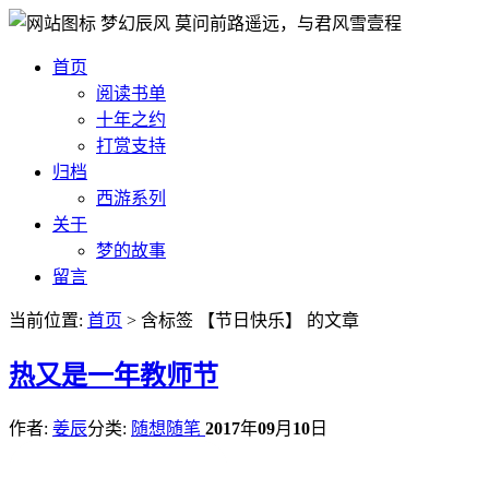
梦幻辰风
莫问前路遥远，与君风雪壹程
首页
阅读书单
十年之约
打赏支持
归档
西游系列
关于
梦的故事
留言
当前位置:
首页
> 含标签 【节日快乐】 的文章
热
又是一年教师节
作者:
姜辰
分类:
随想随笔
2017
年
09
月
10
日