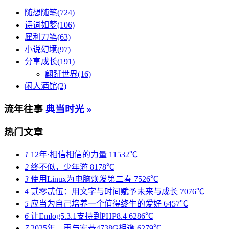
随想随笔(724)
诗词如梦(106)
犀利刀笔(63)
小说幻境(97)
分享成长(191)
翩跹世界(16)
闲人酒馆(2)
流年往事
典当时光 »
热门文章
1
12年·相信相信的力量
11532℃
2
终不似，少年游
8178℃
3
使用Linux为电脑焕发第二春
7526℃
4
贰零贰伍：用文字与时间赋予未来与成长
7076℃
5
应当为自己培养一个值得终生的爱好
6457℃
6
让Emlog5.3.1支持到PHP8.4
6286℃
7
2025年，再与宏碁4738G相逢
6279℃