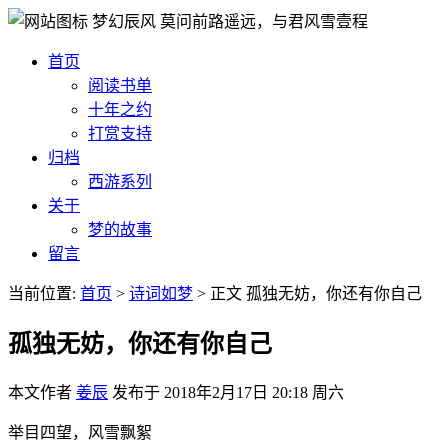
梦幻辰风
莫问前路遥远，与君风雪壹程
首页
阅读书单
十年之约
打赏支持
归档
西游系列
关于
梦的故事
留言
当前位置:
首页
>
诗词如梦
>
正文
孤独无妨，你还有你自己
孤独无妨，你还有你自己
本文作者
姜辰
发布于
2018年2月17日 20:18 周六
举目四望，风雪飘絮