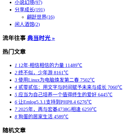
小说幻境(97)
分享成长(191)
翩跹世界(16)
闲人酒馆(2)
流年往事
典当时光 »
热门文章
1
12年·相信相信的力量
11489℃
2
终不似，少年游
8161℃
3
使用Linux为电脑焕发第二春
7502℃
4
贰零贰伍：用文字与时间赋予未来与成长
7060℃
5
应当为自己培养一个值得终生的爱好
6445℃
6
让Emlog5.3.1支持到PHP8.4
6276℃
7
2025年，再与宏碁4738G相逢
6259℃
8
狗蛋的居家生活
4589℃
随机文章