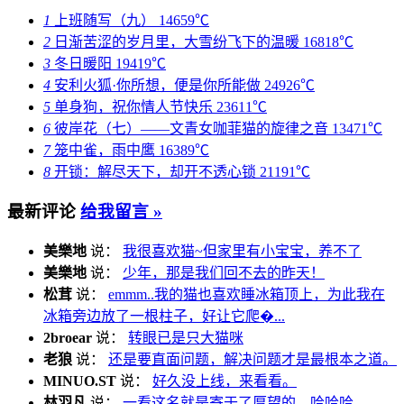
1
上班随写（九）
14659℃
2
日渐苦涩的岁月里，大雪纷飞下的温暖
16818℃
3
冬日暖阳
19419℃
4
安利火狐·你所想，便是你所能做
24926℃
5
单身狗，祝你情人节快乐
23611℃
6
彼岸花（七）——文青女咖菲猫的旋律之音
13471℃
7
笼中雀，雨中鹰
16389℃
8
开锁：解尽天下，却开不透心锁
21191℃
最新评论
给我留言 »
美樂地
说：
我很喜欢猫~但家里有小宝宝，养不了
美樂地
说：
少年，那是我们回不去的昨天！
松茸
说：
emmm..我的猫也喜欢睡冰箱顶上，为此我在
冰箱旁边放了一根柱子，好让它爬�...
2broear
说：
转眼已是只大猫咪
老狼
说：
还是要直面问题，解决问题才是最根本之道。
MINUO.ST
说：
好久没上线，来看看。
林羽凡
说：
一看这名就是寄于了厚望的，哈哈哈