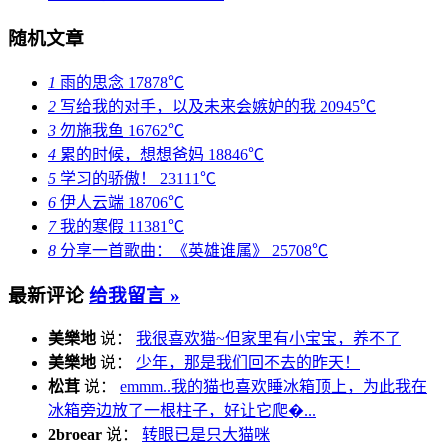
随机文章
1
雨的思念
17878℃
2
写给我的对手，以及未来会嫉妒的我
20945℃
3
勿施我鱼
16762℃
4
累的时候，想想爸妈
18846℃
5
学习的骄傲！
23111℃
6
伊人云端
18706℃
7
我的寒假
11381℃
8
分享一首歌曲：《英雄谁属》
25708℃
最新评论
给我留言 »
美樂地
说：
我很喜欢猫~但家里有小宝宝，养不了
美樂地
说：
少年，那是我们回不去的昨天！
松茸
说：
emmm..我的猫也喜欢睡冰箱顶上，为此我在
冰箱旁边放了一根柱子，好让它爬�...
2broear
说：
转眼已是只大猫咪