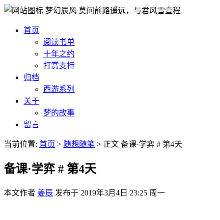
梦幻辰风
莫问前路遥远，与君风雪壹程
首页
阅读书单
十年之约
打赏支持
归档
西游系列
关于
梦的故事
留言
当前位置:
首页
>
随想随笔
>
正文
备课·学弈 # 第4天
备课·学弈 # 第4天
本文作者
姜辰
发布于
2019年3月4日 23:25 周一