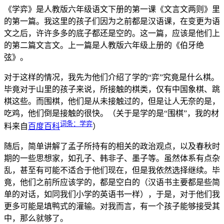
《学弈》是人教版六年级语文下册的第一课《文言文两则》里
的第一篇。我这里的孩子们因为之前都是汉语课，在变更为语
文之后，许许多多的底子都还是空的。这一篇，应该是他们上
的第二篇文言文。上一篇是人教版六年级上册的《伯牙绝
弦》。
对于这样的情况，我先为他们介绍了学的“弈”究竟是什么棋。
毕竟对于山里的孩子来说，所接触的棋类，仅有中国象棋、跳
棋这些。而围棋，他们是从未接触过的，但是让人无奈的是，
吃鸡，他们倒是接触的很快。（关于是学的是“围棋”，我的材
词条：学弈
料来自
百度百科
）
随后，简单讲解了孟子所持有的相关的政治观点，以及春秋时
期的一些思想家，如孔子、韩非子、墨子等。虽然体系有点杂
乱，甚至有可能不适合于他们现在，但是我依然选择继续。毕
竟，他们之前所应该学的，都是空白的（汉语书主要都是些简
单的对话，如同我们小学的英语书一样），于是，对于他们我
更多可能是填鸭式的灌输。对我而言，有一个孩子能够接受其
中，那么就够了。