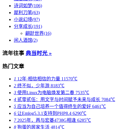
诗词如梦(106)
犀利刀笔(63)
小说幻境(97)
分享成长(191)
翩跹世界(16)
闲人酒馆(2)
流年往事
典当时光 »
热门文章
1
12年·相信相信的力量
11570℃
2
终不似，少年游
8183℃
3
使用Linux为电脑焕发第二春
7535℃
4
贰零贰伍：用文字与时间赋予未来与成长
7084℃
5
应当为自己培养一个值得终生的爱好
6461℃
6
让Emlog5.3.1支持到PHP8.4
6290℃
7
2025年，再与宏碁4738G相逢
6285℃
8
狗蛋的居家生活
4814℃