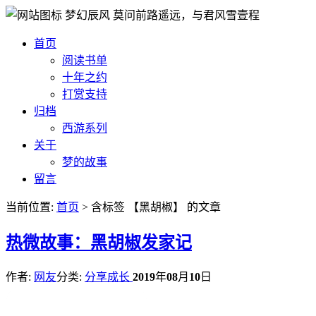
梦幻辰风
莫问前路遥远，与君风雪壹程
首页
阅读书单
十年之约
打赏支持
归档
西游系列
关于
梦的故事
留言
当前位置:
首页
> 含标签 【黑胡椒】 的文章
热
微故事：黑胡椒发家记
作者:
网友
分类:
分享成长
2019
年
08
月
10
日