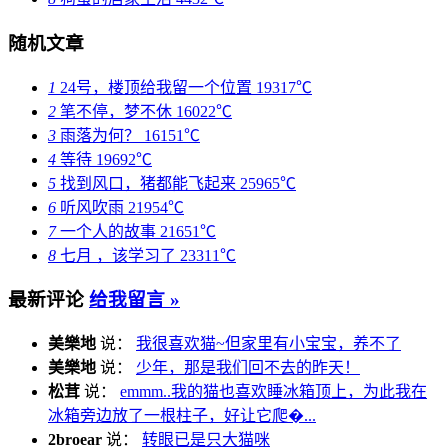
随机文章
1
24号，楼顶给我留一个位置
19317℃
2
笔不停，梦不休
16022℃
3
雨落为何？
16151℃
4
等待
19692℃
5
找到风口，猪都能飞起来
25965℃
6
听风吹雨
21954℃
7
一个人的故事
21651℃
8
七月 ，该学习了
23311℃
最新评论
给我留言 »
美樂地
说：
我很喜欢猫~但家里有小宝宝，养不了
美樂地
说：
少年，那是我们回不去的昨天！
松茸
说：
emmm..我的猫也喜欢睡冰箱顶上，为此我在
冰箱旁边放了一根柱子，好让它爬�...
2broear
说：
转眼已是只大猫咪