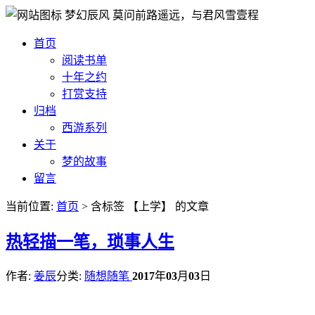
梦幻辰风
莫问前路遥远，与君风雪壹程
首页
阅读书单
十年之约
打赏支持
归档
西游系列
关于
梦的故事
留言
当前位置:
首页
> 含标签 【上学】 的文章
热
轻描一笔，琐事人生
作者:
姜辰
分类:
随想随笔
2017
年
03
月
03
日