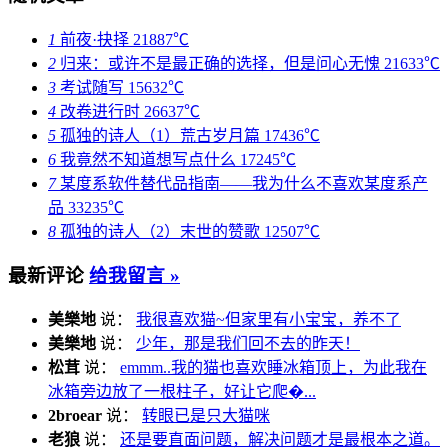
1
前夜·抉择
21887℃
2
归来：或许不是最正确的选择，但是问心无愧
21633℃
3
考试随写
15632℃
4
改卷进行时
26637℃
5
孤独的诗人（1）荒古岁月篇
17436℃
6
我竟然不知道想写点什么
17245℃
7
某度系软件替代品指南——我为什么不喜欢某度系产
品
33235℃
8
孤独的诗人（2）末世的赞歌
12507℃
最新评论
给我留言 »
美樂地
说：
我很喜欢猫~但家里有小宝宝，养不了
美樂地
说：
少年，那是我们回不去的昨天！
松茸
说：
emmm..我的猫也喜欢睡冰箱顶上，为此我在
冰箱旁边放了一根柱子，好让它爬�...
2broear
说：
转眼已是只大猫咪
老狼
说：
还是要直面问题，解决问题才是最根本之道。