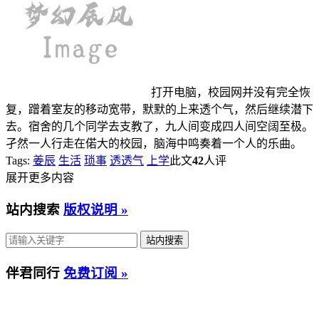
打开电脑，校园网并没有完全恢
复，蹭着室友的移动宽带，默默的上来透个气，然后继续潜下
去。宿舍的几个同学去支教了，九人间变成四人间空阔至极。
孑然一人行走在偌大的校园，脑海中鸣奏着一个人的乐曲。
Tags:
姜辰
生活
琐事
透透气
上学
此文
42
人评
展开更多内容
站内搜索
版权说明 »
伴君同行
免费订阅 »