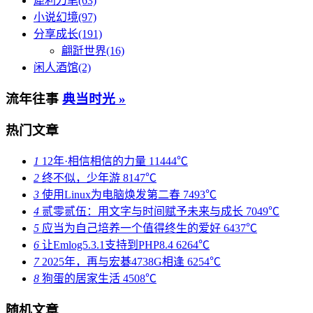
犀利刀笔(63)
小说幻境(97)
分享成长(191)
翩跹世界(16)
闲人酒馆(2)
流年往事
典当时光 »
热门文章
1
12年·相信相信的力量
11444℃
2
终不似，少年游
8147℃
3
使用Linux为电脑焕发第二春
7493℃
4
贰零贰伍：用文字与时间赋予未来与成长
7049℃
5
应当为自己培养一个值得终生的爱好
6437℃
6
让Emlog5.3.1支持到PHP8.4
6264℃
7
2025年，再与宏碁4738G相逢
6254℃
8
狗蛋的居家生活
4508℃
随机文章