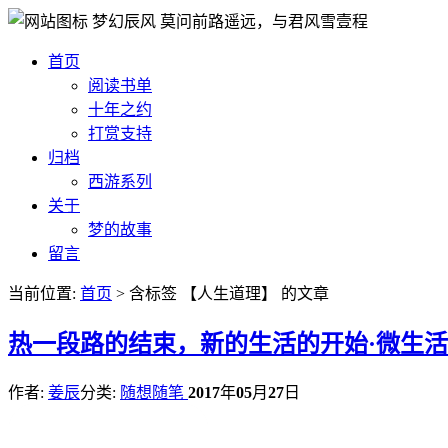
梦幻辰风
莫问前路遥远，与君风雪壹程
首页
阅读书单
十年之约
打赏支持
归档
西游系列
关于
梦的故事
留言
当前位置:
首页
> 含标签 【人生道理】 的文章
热
一段路的结束，新的生活的开始·微生活
作者:
姜辰
分类:
随想随笔
2017
年
05
月
27
日