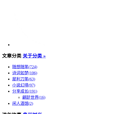
文章分类
关于分类 »
随想随笔(724)
诗词如梦(106)
犀利刀笔(63)
小说幻境(97)
分享成长(191)
翩跹世界(16)
闲人酒馆(2)