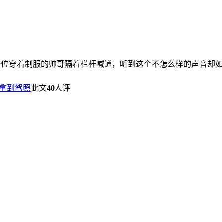
所一位穿着制服的帅哥隔着栏杆喊道，听到这个不怎么样的声音却
拿到驾照
此文
40
人评