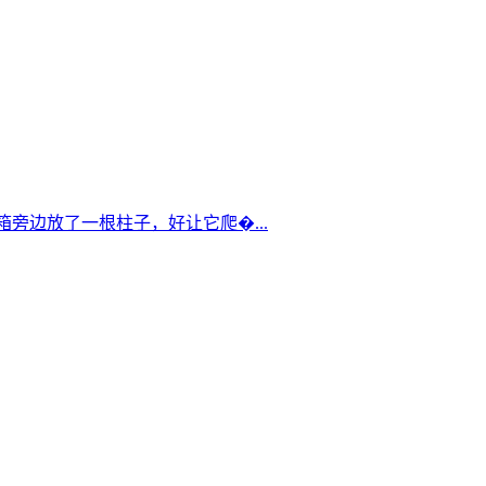
箱旁边放了一根柱子，好让它爬�...