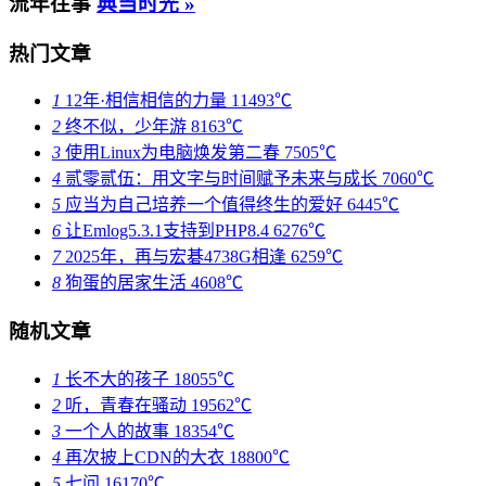
流年往事
典当时光 »
热门文章
1
12年·相信相信的力量
11493℃
2
终不似，少年游
8163℃
3
使用Linux为电脑焕发第二春
7505℃
4
贰零贰伍：用文字与时间赋予未来与成长
7060℃
5
应当为自己培养一个值得终生的爱好
6445℃
6
让Emlog5.3.1支持到PHP8.4
6276℃
7
2025年，再与宏碁4738G相逢
6259℃
8
狗蛋的居家生活
4608℃
随机文章
1
长不大的孩子
18055℃
2
听，青春在骚动
19562℃
3
一个人的故事
18354℃
4
再次披上CDN的大衣
18800℃
5
七问
16170℃