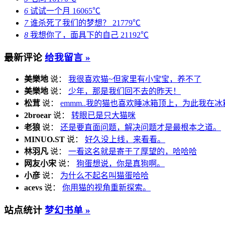
6
试试一个月
16065℃
7
谁杀死了我们的梦想？
21779℃
8
我想你了，面具下的自己
21192℃
最新评论
给我留言 »
美樂地
说：
我很喜欢猫~但家里有小宝宝，养不了
美樂地
说：
少年，那是我们回不去的昨天！
松茸
说：
emmm..我的猫也喜欢睡冰箱顶上，为此我在冰
2broear
说：
转眼已是只大猫咪
老狼
说：
还是要直面问题，解决问题才是最根本之道。
MINUO.ST
说：
好久没上线，来看看。
林羽凡
说：
一看这名就是寄于了厚望的，哈哈哈
网友小宋
说：
狗蛋想说，你是真狗啊。
小彦
说：
为什么不起名叫猫蛋哈哈
acevs
说：
你用猫的视角重新探索。
站点统计
梦幻书单 »