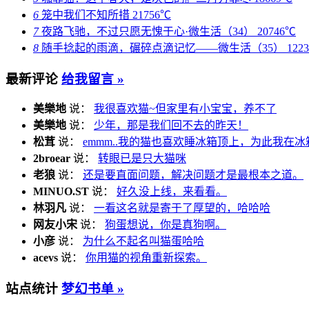
6
笼中我们不知所措
21756℃
7
夜路飞驰，不过只愿无愧于心·微生活（34）
20746℃
8
随手捻起的雨滴，碾碎点滴记忆——微生活（35）
122
最新评论
给我留言 »
美樂地
说：
我很喜欢猫~但家里有小宝宝，养不了
美樂地
说：
少年，那是我们回不去的昨天！
松茸
说：
emmm..我的猫也喜欢睡冰箱顶上，为此我在冰
2broear
说：
转眼已是只大猫咪
老狼
说：
还是要直面问题，解决问题才是最根本之道。
MINUO.ST
说：
好久没上线，来看看。
林羽凡
说：
一看这名就是寄于了厚望的，哈哈哈
网友小宋
说：
狗蛋想说，你是真狗啊。
小彦
说：
为什么不起名叫猫蛋哈哈
acevs
说：
你用猫的视角重新探索。
站点统计
梦幻书单 »