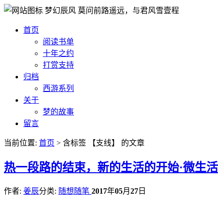
梦幻辰风
莫问前路遥远，与君风雪壹程
首页
阅读书单
十年之约
打赏支持
归档
西游系列
关于
梦的故事
留言
当前位置:
首页
> 含标签 【支线】 的文章
热
一段路的结束，新的生活的开始·微生活
作者:
姜辰
分类:
随想随笔
2017
年
05
月
27
日