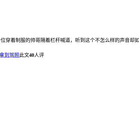
所一位穿着制服的帅哥隔着栏杆喊道，听到这个不怎么样的声音却
拿到驾照
此文
40
人评