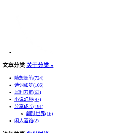
文章分类
关于分类 »
随想随笔(724)
诗词如梦(106)
犀利刀笔(63)
小说幻境(97)
分享成长(191)
翩跹世界(16)
闲人酒馆(2)