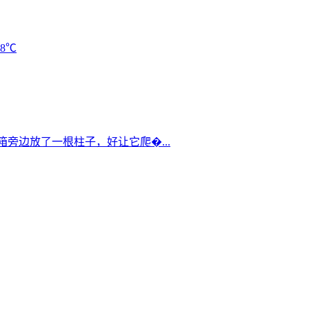
38℃
箱旁边放了一根柱子，好让它爬�...