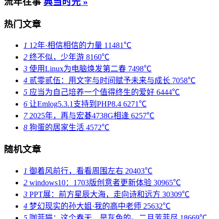
流年往事
典当时光 »
热门文章
1
12年·相信相信的力量
11481℃
2
终不似，少年游
8160℃
3
使用Linux为电脑焕发第二春
7498℃
4
贰零贰伍：用文字与时间赋予未来与成长
7058℃
5
应当为自己培养一个值得终生的爱好
6444℃
6
让Emlog5.3.1支持到PHP8.4
6271℃
7
2025年，再与宏碁4738G相逢
6257℃
8
狗蛋的居家生活
4572℃
随机文章
1
御着风前行，看看周围左右
20403℃
2
windows10：1703版创意者更新体验
30965℃
3
PPT展：前方星辰大海，走向诗和远方
30309℃
4
梦幻现实的孙大姐·我的高中老师
25632℃
5
咖菲猫：这个春天，是灰色的。二月芳菲尽
18669℃