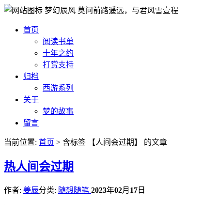
梦幻辰风
莫问前路遥远，与君风雪壹程
首页
阅读书单
十年之约
打赏支持
归档
西游系列
关于
梦的故事
留言
当前位置:
首页
> 含标签 【人间会过期】 的文章
热
人间会过期
作者:
姜辰
分类:
随想随笔
2023
年
02
月
17
日