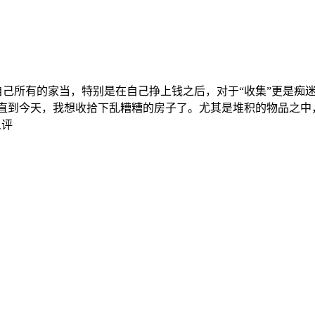
己所有的家当，特别是在自己挣上钱之后，对于“收集”更是痴迷
内耗。 直到今天，我想收拾下乱糟糟的房子了。尤其是堆积的物品之中，
人评