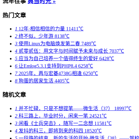
流年往事
典当时光 »
热门文章
1
12年·相信相信的力量
11411℃
2
终不似，少年游
8138℃
3
使用Linux为电脑焕发第二春
7489℃
4
贰零贰伍：用文字与时间赋予未来与成长
7037℃
5
应当为自己培养一个值得终生的爱好
6428℃
6
让Emlog5.3.1支持到PHP8.4
6258℃
7
2025年，再与宏碁4738G相逢
6250℃
8
狗蛋的居家生活
4405℃
随机文章
1
并不忙碌，只是不想提笔——微生活（37）
18997℃
2
科三路上，毕业时分，闲来一笔
24521℃
3
闲看《士兵突击》，随写一二念想
11581℃
4
发抖的科三，即将到来的科四
18520℃
5
一段路的结束，新的生活的开始·微生活（38）——驾