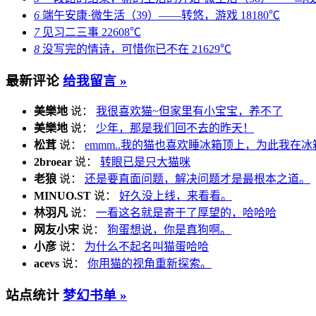
6
端午安康·微生活（39）——转悠，游戏
18180℃
7
见习二三事
22608℃
8
没写完的情诗，可惜你已不在
21629℃
最新评论
给我留言 »
美樂地
说：
我很喜欢猫~但家里有小宝宝，养不了
美樂地
说：
少年，那是我们回不去的昨天！
松茸
说：
emmm..我的猫也喜欢睡冰箱顶上，为此我在冰
2broear
说：
转眼已是只大猫咪
老狼
说：
还是要直面问题，解决问题才是最根本之道。
MINUO.ST
说：
好久没上线，来看看。
林羽凡
说：
一看这名就是寄于了厚望的，哈哈哈
网友小宋
说：
狗蛋想说，你是真狗啊。
小彦
说：
为什么不起名叫猫蛋哈哈
acevs
说：
你用猫的视角重新探索。
站点统计
梦幻书单 »