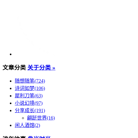
文章分类
关于分类 »
随想随笔(724)
诗词如梦(106)
犀利刀笔(63)
小说幻境(97)
分享成长(191)
翩跹世界(16)
闲人酒馆(2)