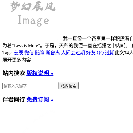
我一直像一个吝啬鬼一样积攒着自
为着“Less is More”。于是，天秤的我便一直在摇摆之中
Tags:
姜辰
微信
随笔
断舍离
人间会过期
好友
QQ
过期
此文
74
展开更多内容
站内搜索
版权说明 »
伴君同行
免费订阅 »