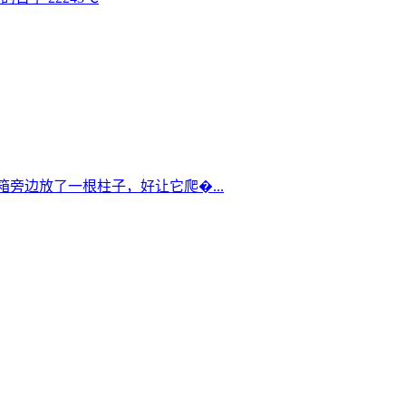
箱旁边放了一根柱子，好让它爬�...