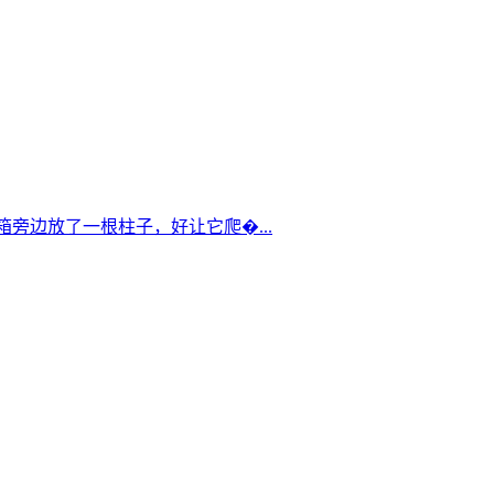
箱旁边放了一根柱子，好让它爬�...