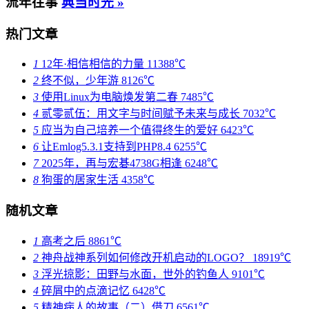
流年往事
典当时光 »
热门文章
1
12年·相信相信的力量
11388℃
2
终不似，少年游
8126℃
3
使用Linux为电脑焕发第二春
7485℃
4
贰零贰伍：用文字与时间赋予未来与成长
7032℃
5
应当为自己培养一个值得终生的爱好
6423℃
6
让Emlog5.3.1支持到PHP8.4
6255℃
7
2025年，再与宏碁4738G相逢
6248℃
8
狗蛋的居家生活
4358℃
随机文章
1
高考之后
8861℃
2
神舟战神系列如何修改开机启动的LOGO？
18919℃
3
浮光掠影：田野与水面，世外的钓鱼人
9101℃
4
碎屑中的点滴记忆
6428℃
5
精神病人的故事（二）借刀
6561℃