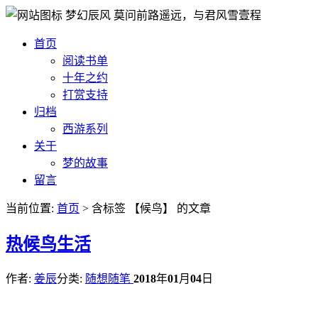
梦幻辰风
莫问前路遥远，与君风雪壹程
首页
阅读书单
十年之约
打赏支持
归档
西游系列
关于
梦的故事
留言
当前位置:
首页
> 含标签 【候鸟】 的文章
热
候鸟生活
作者:
姜辰
分类:
随想随笔
2018
年
01
月
04
日