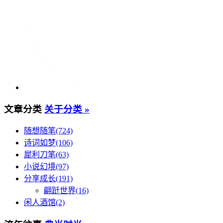
文章分类
关于分类 »
随想随笔(724)
诗词如梦(106)
犀利刀笔(63)
小说幻境(97)
分享成长(191)
翩跹世界(16)
闲人酒馆(2)