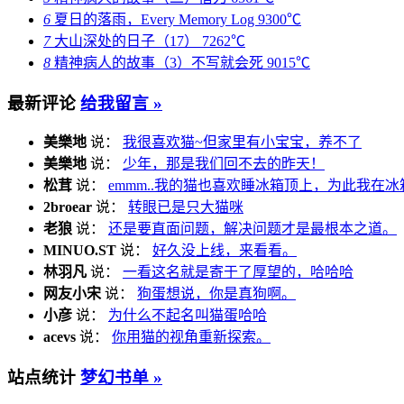
6
夏日的落雨，Every Memory Log
9300℃
7
大山深处的日子（17）
7262℃
8
精神病人的故事（3）不写就会死
9015℃
最新评论
给我留言 »
美樂地
说：
我很喜欢猫~但家里有小宝宝，养不了
美樂地
说：
少年，那是我们回不去的昨天！
松茸
说：
emmm..我的猫也喜欢睡冰箱顶上，为此我在冰
2broear
说：
转眼已是只大猫咪
老狼
说：
还是要直面问题，解决问题才是最根本之道。
MINUO.ST
说：
好久没上线，来看看。
林羽凡
说：
一看这名就是寄于了厚望的，哈哈哈
网友小宋
说：
狗蛋想说，你是真狗啊。
小彦
说：
为什么不起名叫猫蛋哈哈
acevs
说：
你用猫的视角重新探索。
站点统计
梦幻书单 »