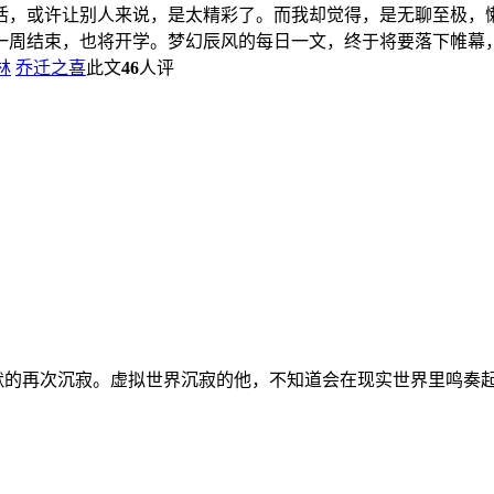
生活，或许让别人来说，是太精彩了。而我却觉得，是无聊至极，
周结束，也将开学。梦幻辰风的每日一文，终于将要落下帷幕，这
林
乔迁之喜
此文
46
人评
默的再次沉寂。虚拟世界沉寂的他，不知道会在现实世界里鸣奏