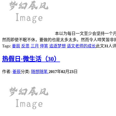
本以为每日一文至少会坚持一个
然而即使不眠不休，要做的也是太多太多。然而令人啼笑皆非的是
Tags:
姜辰
反思
三月
停笔
追逐梦想
语文老师的成长
此文
31
人
热
假日·微生活（30）
作者:
姜辰
分类:
随想随笔
2017
年
02
月
23
日