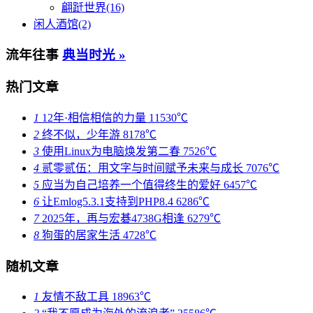
翩跹世界(16)
闲人酒馆(2)
流年往事
典当时光 »
热门文章
1
12年·相信相信的力量
11530℃
2
终不似，少年游
8178℃
3
使用Linux为电脑焕发第二春
7526℃
4
贰零贰伍：用文字与时间赋予未来与成长
7076℃
5
应当为自己培养一个值得终生的爱好
6457℃
6
让Emlog5.3.1支持到PHP8.4
6286℃
7
2025年，再与宏碁4738G相逢
6279℃
8
狗蛋的居家生活
4728℃
随机文章
1
友情不敌工具
18963℃