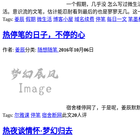
一个假期，几乎没 怎么写过微
活。意识流的文笔，估计能忍耐看到最后的也是寥寥无几。这一
Tags:
姜辰
假期
微生活
博客小屋
域名续费
停笔
每日一文
笔墨
热
停笔的日子，不停的心
作者:
姜辰
分类:
随想随笔
2016
年
10
月
06
日
宿舍楼停网了，于是呢，姜辰默
Tags:
尔雅课
停笔
宿舍断网
此文
20
人评
热
夜谈情怀·梦幻归去