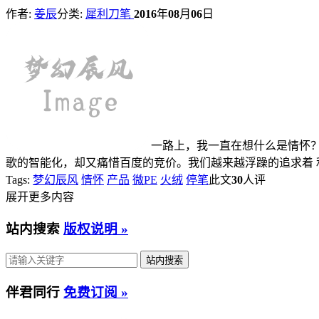
作者:
姜辰
分类:
犀利刀笔
2016
年
08
月
06
日
一路上，我一直在想什么是情怀
歌的智能化，却又痛惜百度的竞价。我们越来越浮躁的追求着
Tags:
梦幻辰风
情怀
产品
微PE
火绒
停笔
此文
30
人评
展开更多内容
站内搜索
版权说明 »
伴君同行
免费订阅 »