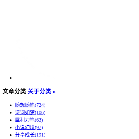
文章分类
关于分类 »
随想随笔(724)
诗词如梦(106)
犀利刀笔(63)
小说幻境(97)
分享成长(191)