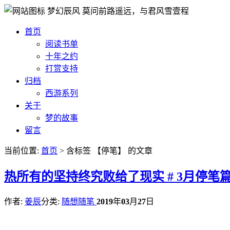
梦幻辰风
莫问前路遥远，与君风雪壹程
首页
阅读书单
十年之约
打赏支持
归档
西游系列
关于
梦的故事
留言
当前位置:
首页
> 含标签 【停笔】 的文章
热
所有的坚持终究败给了现实 # 3月停笔
作者:
姜辰
分类:
随想随笔
2019
年
03
月
27
日