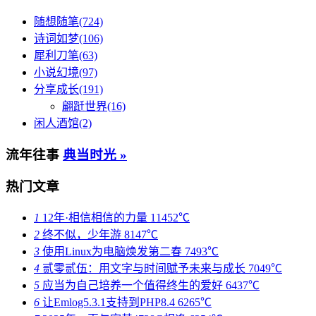
随想随笔(724)
诗词如梦(106)
犀利刀笔(63)
小说幻境(97)
分享成长(191)
翩跹世界(16)
闲人酒馆(2)
流年往事
典当时光 »
热门文章
1
12年·相信相信的力量
11452℃
2
终不似，少年游
8147℃
3
使用Linux为电脑焕发第二春
7493℃
4
贰零贰伍：用文字与时间赋予未来与成长
7049℃
5
应当为自己培养一个值得终生的爱好
6437℃
6
让Emlog5.3.1支持到PHP8.4
6265℃