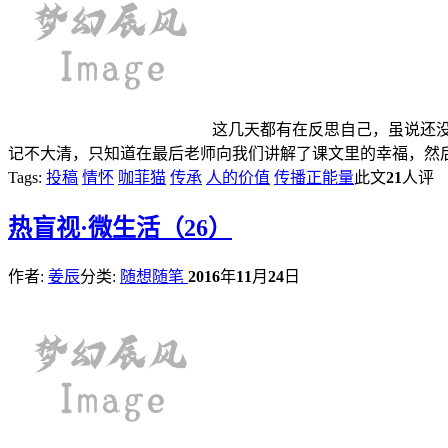
这几天都有在反思自己，虽说还没
记不大清，只知道在最后老师向我们讲解了课文里的幸福，然后问
Tags:
投稿
情怀
咖菲猫
传承
人的价值
传播正能量
此文
21
人
热
盲视·微生活（26）
作者:
姜辰
分类:
随想随笔
2016
年
11
月
24
日