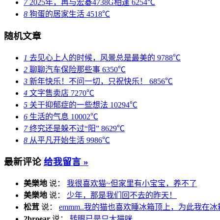
7
2025年，再与宏碁4738G相逢
6254℃
8
狗蛋的居家生活
4518℃
随机文章
1
去见心上人的时候，风景总是最美的
9788℃
2
聊聊汽车保险那些事
6350℃
3
新年快乐！不问一切，只祝快乐！
6856℃
4
文字售卖店
7270℃
5
关于抑郁症的一些想法
10294℃
6
生活的气息
10002℃
7
终究还是躲不过“阳”
8629℃
8
从平凡开始生活
9986℃
最新评论
给我留言 »
美樂地
说：
我很喜欢猫~但家里有小宝宝，养不了
美樂地
说：
少年，那是我们回不去的昨天！
松茸
说：
emmm..我的猫也喜欢睡冰箱顶上，为此我在冰
2broear
说：
转眼已是只大猫咪