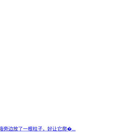
箱旁边放了一根柱子，好让它爬�...