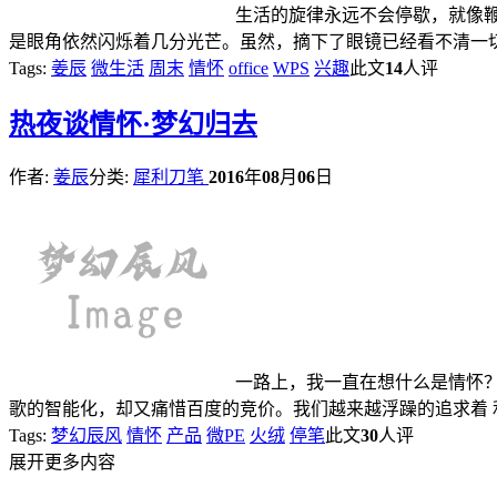
生活的旋律永远不会停歇，就像
是眼角依然闪烁着几分光芒。虽然，摘下了眼镜已经看不清一
Tags:
姜辰
微生活
周末
情怀
office
WPS
兴趣
此文
14
人评
热
夜谈情怀·梦幻归去
作者:
姜辰
分类:
犀利刀笔
2016
年
08
月
06
日
一路上，我一直在想什么是情怀
歌的智能化，却又痛惜百度的竞价。我们越来越浮躁的追求着
Tags:
梦幻辰风
情怀
产品
微PE
火绒
停笔
此文
30
人评
展开更多内容