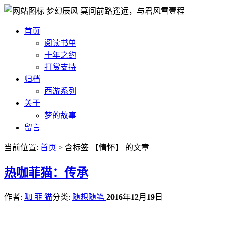
梦幻辰风
莫问前路遥远，与君风雪壹程
首页
阅读书单
十年之约
打赏支持
归档
西游系列
关于
梦的故事
留言
当前位置:
首页
> 含标签 【情怀】 的文章
热
咖菲猫：传承
作者:
咖 菲 猫
分类:
随想随笔
2016
年
12
月
19
日