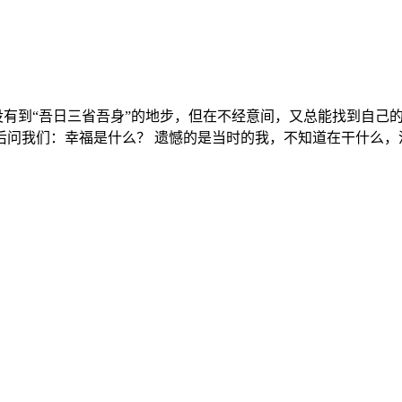
有到“吾日三省吾身”的地步，但在不经意间，又总能找到自己
我们：幸福是什么？ 遗憾的是当时的我，不知道在干什么，没能
评