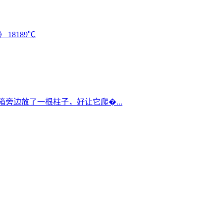
》
18189℃
箱旁边放了一根柱子，好让它爬�...