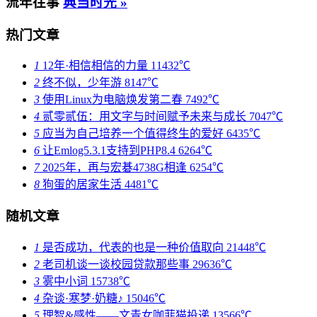
流年往事
典当时光 »
热门文章
1
12年·相信相信的力量
11432℃
2
终不似，少年游
8147℃
3
使用Linux为电脑焕发第二春
7492℃
4
贰零贰伍：用文字与时间赋予未来与成长
7047℃
5
应当为自己培养一个值得终生的爱好
6435℃
6
让Emlog5.3.1支持到PHP8.4
6264℃
7
2025年，再与宏碁4738G相逢
6254℃
8
狗蛋的居家生活
4481℃
随机文章
1
是否成功，代表的也是一种价值取向
21448℃
2
老司机谈一谈校园贷款那些事
29636℃
3
雾中小词
15738℃
4
杂谈·寒梦·奶糖♪
15046℃
5
理智&感性——文青女咖菲猫投递
13566℃