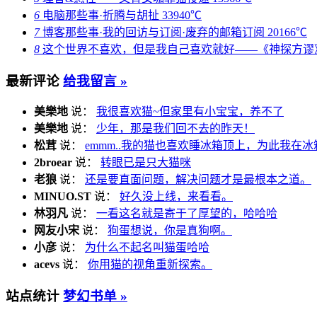
6
电脑那些事·折腾与胡扯
33940℃
7
博客那些事·我的回访与订阅·废弃的邮箱订阅
20166℃
8
这个世界不喜欢，但是我自己喜欢就好——《神探方谬
最新评论
给我留言 »
美樂地
说：
我很喜欢猫~但家里有小宝宝，养不了
美樂地
说：
少年，那是我们回不去的昨天！
松茸
说：
emmm..我的猫也喜欢睡冰箱顶上，为此我在冰
2broear
说：
转眼已是只大猫咪
老狼
说：
还是要直面问题，解决问题才是最根本之道。
MINUO.ST
说：
好久没上线，来看看。
林羽凡
说：
一看这名就是寄于了厚望的，哈哈哈
网友小宋
说：
狗蛋想说，你是真狗啊。
小彦
说：
为什么不起名叫猫蛋哈哈
acevs
说：
你用猫的视角重新探索。
站点统计
梦幻书单 »