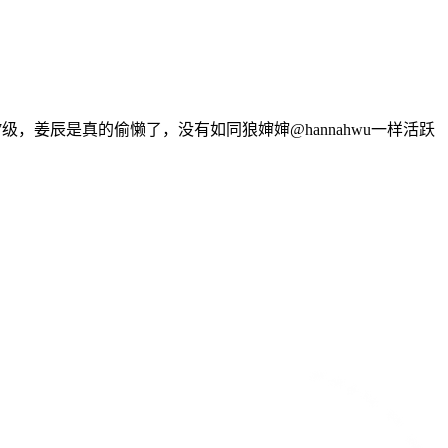
到57级，姜辰是真的偷懒了，没有如同狼婶婶@hannahwu一样活跃