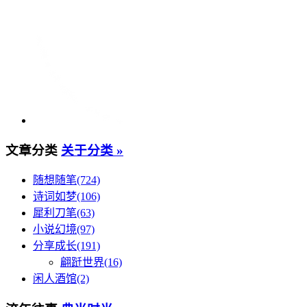
文章分类
关于分类 »
随想随笔(724)
诗词如梦(106)
犀利刀笔(63)
小说幻境(97)
分享成长(191)
翩跹世界(16)
闲人酒馆(2)