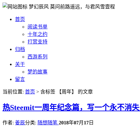
梦幻辰风
莫问前路遥远，与君风雪壹程
首页
阅读书单
十年之约
打赏支持
归档
西游系列
关于
梦的故事
留言
当前位置:
首页
> 含标签 【周年】 的文章
热
Steemit一周年纪念篇，写一个永不消
作者:
姜辰
分类:
随想随笔
2018
年
07
月
17
日