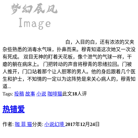
白，入目的白，还有浓浓的又夹
杂些熟悉的消毒水气味，扑鼻而来。穆青知道这次她又一次没
有死成。 双目无神的盯着天花板，像个泄气的气球一样，干
瘪的躺在病床上。 门把转动的声音将穆青的思绪拉回。门被
人推开，门口站着那个让人胆寒的男人。他的身后跟着几个医
生和护士，不知情的一定以为这阵势是来关心病人的，穆青知
道...
Tags:
投稿
故事
小说
咖啡猫
此文
18
人评
热
错爱
作者:
咖 菲 猫
分类:
小说幻境
2017
年
12
月
24
日