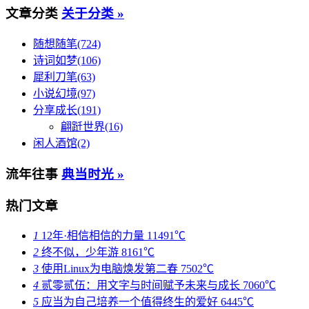
文章分类
关于分类 »
随想随笔(724)
诗词如梦(106)
犀利刀笔(63)
小说幻境(97)
分享成长(191)
翩跹世界(16)
闲人酒馆(2)
流年往事
典当时光 »
热门文章
1
12年·相信相信的力量
11491℃
2
终不似，少年游
8161℃
3
使用Linux为电脑焕发第二春
7502℃
4
贰零贰伍：用文字与时间赋予未来与成长
7060℃
5
应当为自己培养一个值得终生的爱好
6445℃