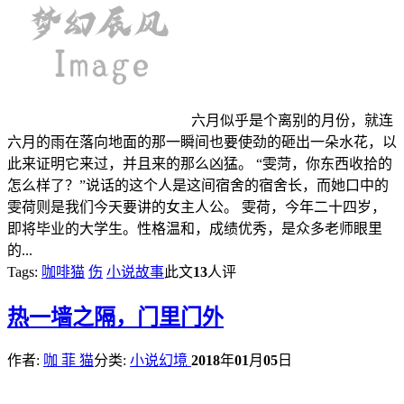
六月似乎是个离别的月份，就连
六月的雨在落向地面的那一瞬间也要使劲的砸出一朵水花，以
此来证明它来过，并且来的那么凶猛。 “雯菏，你东西收拾的
怎么样了？”说话的这个人是这间宿舍的宿舍长，而她口中的
雯荷则是我们今天要讲的女主人公。 雯荷，今年二十四岁，
即将毕业的大学生。性格温和，成绩优秀，是众多老师眼里
的...
Tags:
咖啡猫
伤
小说故事
此文
13
人评
热
一墙之隔，门里门外
作者:
咖 菲 猫
分类:
小说幻境
2018
年
01
月
05
日