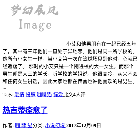
小艾和他男朋有在一起已经五年
了，其中有三年他们一直处于异地恋。他们是同一所学校的。
像所有小女生一样，当小艾第一次在篮球场见到他时，心就已
经遗落了。 那时的小艾只是一个刚进校的大一女生，而那个
男生却是大三的学长，听学校的学姐说，他很高冷，从来不会
和任何女生讲话，因此大家也都在传言也许他喜欢的是男生。
...
Tags:
爱情
投稿
咖啡猫
错爱
此文
4
人评
热
吉蒂痊愈了
作者:
咖 菲 猫
分类:
小说幻境
2017
年
12
月
09
日