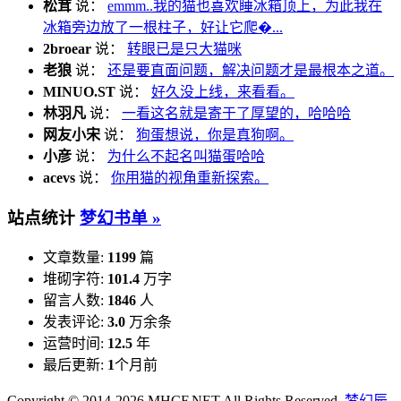
松茸
说：
emmm..我的猫也喜欢睡冰箱顶上，为此我在
冰箱旁边放了一根柱子，好让它爬�...
2broear
说：
转眼已是只大猫咪
老狼
说：
还是要直面问题，解决问题才是最根本之道。
MINUO.ST
说：
好久没上线，来看看。
林羽凡
说：
一看这名就是寄于了厚望的，哈哈哈
网友小宋
说：
狗蛋想说，你是真狗啊。
小彦
说：
为什么不起名叫猫蛋哈哈
acevs
说：
你用猫的视角重新探索。
站点统计
梦幻书单 »
文章数量:
1199
篇
堆砌字符:
101.4
万字
留言人数:
1846
人
发表评论:
3.0
万余条
运营时间:
12.5
年
最后更新:
1
个月前
Copyright © 2014-2026 MHCF.NET All Rights Reserved.
梦幻辰