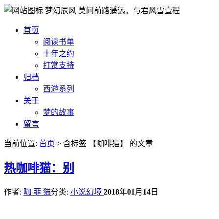
梦幻辰风
莫问前路遥远，与君风雪壹程
首页
阅读书单
十年之约
打赏支持
归档
西游系列
关于
梦的故事
留言
当前位置:
首页
> 含标签 【咖啡猫】 的文章
热
咖啡猫：别
作者:
咖 菲 猫
分类:
小说幻境
2018
年
01
月
14
日