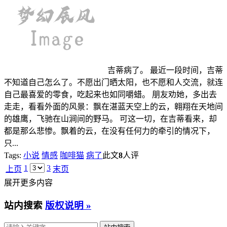
吉蒂病了。 最近一段时间，吉蒂
不知道自己怎么了。不愿出门晒太阳，也不愿和人交流，就连
自己最喜爱的零食，吃起来也如同嚼蜡。 朋友劝她，多出去
走走，看看外面的风景：飘在湛蓝天空上的云，翱翔在天地间
的雄鹰，飞驰在山涧间的野马。 可这一切，在吉蒂看来，却
都是那么悲惨。飘着的云，在没有任何力的牵引的情况下，
只...
Tags:
小说
情感
咖啡猫
病了
此文
8
人评
1
3
上页
末页
展开更多内容
站内搜索
版权说明 »