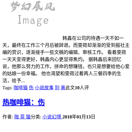
韩鑫在公司的待遇一天不如一
天，最终在工作三个月后被辞退。而雯荷却渐渐的受到报社主
编的赏识，逐渐接手一些文稿的编辑、审核工作。 看着雯荷
一天天变得更好，韩鑫内心更显得焦灼。 据韩鑫后来回忆
说，他那么努力的工作，拼命的想赚钱，也只是想要给他心爱
的姑娘一份幸福。 他也渴望和雯荷过着两人三餐四季的生
活，给予...
Tags:
咖啡猫
伤
小说故事
别
离
此文
10
人评
热
咖啡猫：伤
作者:
咖 菲 猫
分类:
小说幻境
2018
年
01
月
13
日