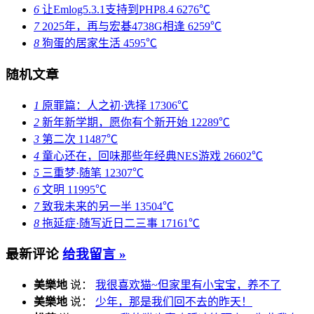
6
让Emlog5.3.1支持到PHP8.4
6276℃
7
2025年，再与宏碁4738G相逢
6259℃
8
狗蛋的居家生活
4595℃
随机文章
1
原罪篇：人之初·选择
17306℃
2
新年新学期，愿你有个新开始
12289℃
3
第二次
11487℃
4
童心还在，回味那些年经典NES游戏
26602℃
5
三重梦·随笔
12307℃
6
文明
11995℃
7
致我未来的另一半
13504℃
8
拖延症·随写近日二三事
17161℃
最新评论
给我留言 »
美樂地
说：
我很喜欢猫~但家里有小宝宝，养不了
美樂地
说：
少年，那是我们回不去的昨天！