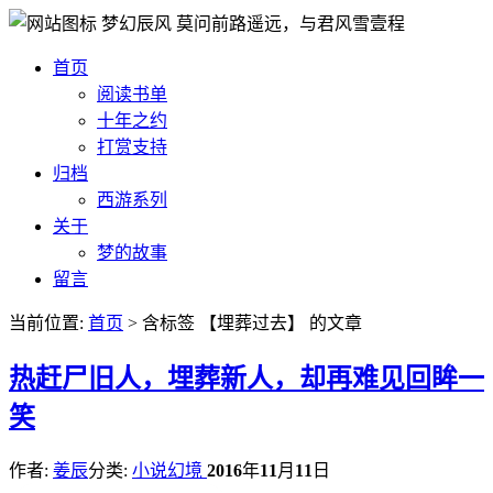
梦幻辰风
莫问前路遥远，与君风雪壹程
首页
阅读书单
十年之约
打赏支持
归档
西游系列
关于
梦的故事
留言
当前位置:
首页
> 含标签 【埋葬过去】 的文章
热
赶尸旧人，埋葬新人，却再难见回眸一
笑
作者:
姜辰
分类:
小说幻境
2016
年
11
月
11
日