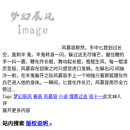
风慕容默然，手中匕首划过长
空，直刺半 鬼，半鬼转身一闪，躲过这无尽锋芒，握住鞭的
手一抖一震，鞭化作长棍，舞动起长棍，棍棍生风，每一棍凌
厉至极，风慕容在招架之时只感觉虎口发麻。左躲右闪 间抽
冷一刺，在半鬼躲开之际风慕容手上一个响指只看那狐狸化作
白芒进入他的身体。一瞬间，匕首化作长刃，风慕容用尽全力
劈过...
Tags:
梦幻辰风
姜辰
风慕容
小说
埋葬过去
双十一
此文
18
人
评
展开更多内容
站内搜索
版权说明 »