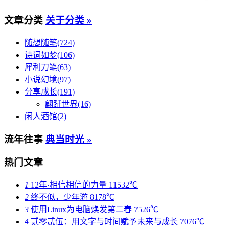
文章分类
关于分类 »
随想随笔(724)
诗词如梦(106)
犀利刀笔(63)
小说幻境(97)
分享成长(191)
翩跹世界(16)
闲人酒馆(2)
流年往事
典当时光 »
热门文章
1
12年·相信相信的力量
11532℃
2
终不似，少年游
8178℃
3
使用Linux为电脑焕发第二春
7526℃
4
贰零贰伍：用文字与时间赋予未来与成长
7076℃