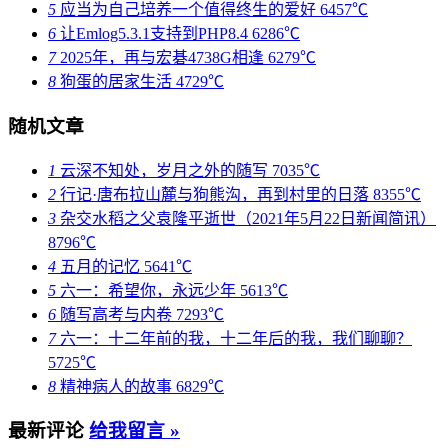
5
应当为自己培养一个值得终生的爱好
6457℃
6
让Emlog5.3.1支持到PHP8.4
6286℃
7
2025年，再与宏碁4738G相逢
6279℃
8
狗蛋的居家生活
4729℃
随机文章
1
云深不知处，岁月之外的随写
7035℃
2
行记·唐布拉山麓与狗熊沟，再到村里的日落
8355℃
3
杂交水稻之父袁隆平逝世（2021年5月22日新闻简讯）
8796℃
4
五月的记忆
5641℃
5
六一：希望你，永远少年
5613℃
6
随写高考与内卷
7293℃
7
六一：十二年前的我，十二年后的我，我们聊聊？
5725℃
8
精神病人的故事
6829℃
最新评论
给我留言 »