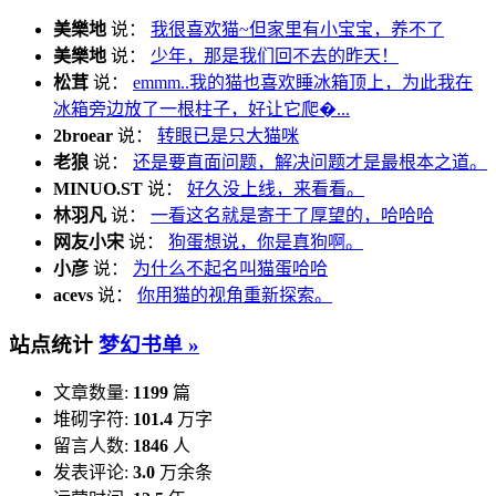
美樂地
说：
我很喜欢猫~但家里有小宝宝，养不了
美樂地
说：
少年，那是我们回不去的昨天！
松茸
说：
emmm..我的猫也喜欢睡冰箱顶上，为此我在
冰箱旁边放了一根柱子，好让它爬�...
2broear
说：
转眼已是只大猫咪
老狼
说：
还是要直面问题，解决问题才是最根本之道。
MINUO.ST
说：
好久没上线，来看看。
林羽凡
说：
一看这名就是寄于了厚望的，哈哈哈
网友小宋
说：
狗蛋想说，你是真狗啊。
小彦
说：
为什么不起名叫猫蛋哈哈
acevs
说：
你用猫的视角重新探索。
站点统计
梦幻书单 »
文章数量:
1199
篇
堆砌字符:
101.4
万字
留言人数:
1846
人
发表评论:
3.0
万余条