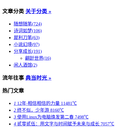
文章分类
关于分类 »
随想随笔(724)
诗词如梦(106)
犀利刀笔(63)
小说幻境(97)
分享成长(191)
翩跹世界(16)
闲人酒馆(2)
流年往事
典当时光 »
热门文章
1
12年·相信相信的力量
11481℃
2
终不似，少年游
8160℃
3
使用Linux为电脑焕发第二春
7498℃
4
贰零贰伍：用文字与时间赋予未来与成长
7057℃