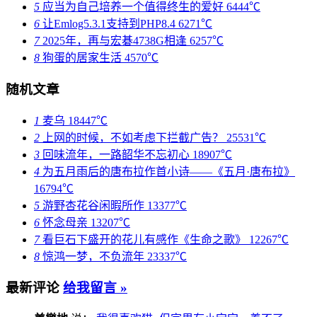
5
应当为自己培养一个值得终生的爱好
6444℃
6
让Emlog5.3.1支持到PHP8.4
6271℃
7
2025年，再与宏碁4738G相逢
6257℃
8
狗蛋的居家生活
4570℃
随机文章
1
麦乌
18447℃
2
上网的时候，不如考虑下拦截广告？
25531℃
3
回味流年，一路韶华不忘初心
18907℃
4
为五月雨后的唐布拉作首小诗——《五月·唐布拉》
16794℃
5
游野杏花谷闲暇所作
13377℃
6
怀念母亲
13207℃
7
看巨石下盛开的花儿有感作《生命之歌》
12267℃
8
惊鸿一梦，不负流年
23337℃
最新评论
给我留言 »