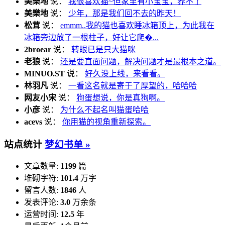
美樂地
说：
我很喜欢猫~但家里有小宝宝，养不了
美樂地
说：
少年，那是我们回不去的昨天！
松茸
说：
emmm..我的猫也喜欢睡冰箱顶上，为此我在
冰箱旁边放了一根柱子，好让它爬�...
2broear
说：
转眼已是只大猫咪
老狼
说：
还是要直面问题，解决问题才是最根本之道。
MINUO.ST
说：
好久没上线，来看看。
林羽凡
说：
一看这名就是寄于了厚望的，哈哈哈
网友小宋
说：
狗蛋想说，你是真狗啊。
小彦
说：
为什么不起名叫猫蛋哈哈
acevs
说：
你用猫的视角重新探索。
站点统计
梦幻书单 »
文章数量:
1199
篇
堆砌字符:
101.4
万字
留言人数:
1846
人
发表评论:
3.0
万余条
运营时间:
12.5
年