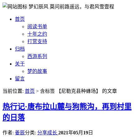
梦幻辰风
莫问前路遥远，与君风雪壹程
首页
阅读书单
十年之约
打赏支持
归档
西游系列
关于
梦的故事
留言
当前位置:
首页
> 含标签 【尼勒克县种蜂场】 的文章
热
行记·唐布拉山麓与狗熊沟，再到村里
的日落
作者:
姜辰
分类:
分享成长
2021
年
05
月
19
日