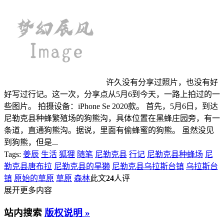
许久没有分享过照片，也没有好
好写过行记。这一次，分享点从5月6到今天，一路上拍过的一
些图片。 拍摄设备：iPhone Se 2020款。 首先，5月6日，到达
尼勒克县种蜂繁殖场的狗熊沟，具体位置在黑蜂庄园旁，有一
条道，直通狗熊沟。据说，里面有偷蜂蜜的狗熊。 虽然没见
到狗熊，但是...
Tags:
姜辰
生活
狐狸
随笔
尼勒克县
行记
尼勒克县种蜂场
尼
勒克县唐布拉
尼勒克县的旱獭
尼勒克县乌拉斯台镇
乌拉斯台
镇
原始的草原
草原
森林
此文
24
人评
展开更多内容
站内搜索
版权说明 »