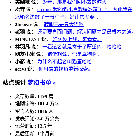
美樂地
说：
少年，那是我们回不去的昨天！
松茸
说：
emmm..我的猫也喜欢睡冰箱顶上，为此我在
冰箱旁边放了一根柱子，好让它爬�...
2broear
说：
转眼已是只大猫咪
老狼
说：
还是要直面问题，解决问题才是最根本之道。
MINUO.ST
说：
好久没上线，来看看。
林羽凡
说：
一看这名就是寄于了厚望的，哈哈哈
网友小宋
说：
狗蛋想说，你是真狗啊。
小彦
说：
为什么不起名叫猫蛋哈哈
acevs
说：
你用猫的视角重新探索。
站点统计
梦幻书单 »
文章数量:
1199
篇
堆砌字符:
101.4
万字
留言人数:
1846
人
发表评论:
3.0
万余条
运营时间:
12.5
年
最后更新:
1
个月前