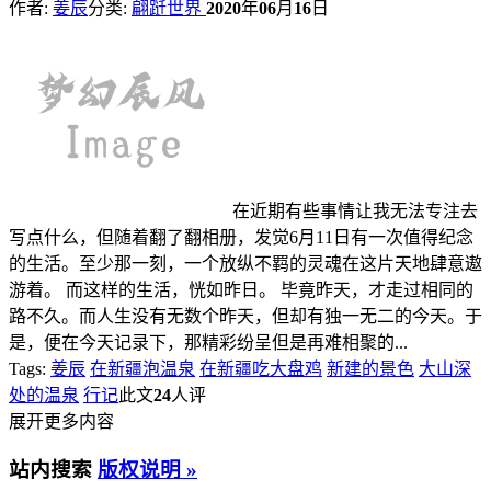
作者:
姜辰
分类:
翩跹世界
2020
年
06
月
16
日
在近期有些事情让我无法专注去
写点什么，但随着翻了翻相册，发觉6月11日有一次值得纪念
的生活。至少那一刻，一个放纵不羁的灵魂在这片天地肆意遨
游着。 而这样的生活，恍如昨日。 毕竟昨天，才走过相同的
路不久。而人生没有无数个昨天，但却有独一无二的今天。于
是，便在今天记录下，那精彩纷呈但是再难相聚的...
Tags:
姜辰
在新疆泡温泉
在新疆吃大盘鸡
新建的景色
大山深
处的温泉
行记
此文
24
人评
展开更多内容
站内搜索
版权说明 »