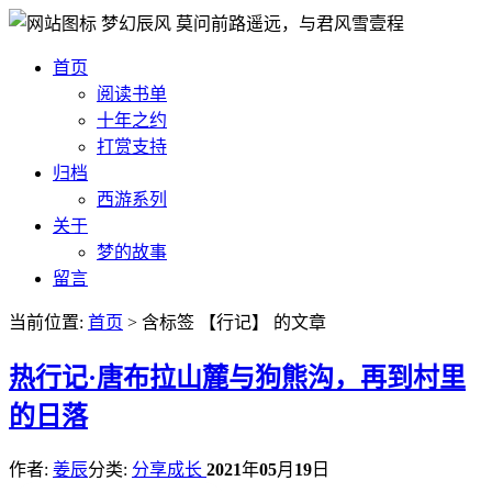
梦幻辰风
莫问前路遥远，与君风雪壹程
首页
阅读书单
十年之约
打赏支持
归档
西游系列
关于
梦的故事
留言
当前位置:
首页
> 含标签 【行记】 的文章
热
行记·唐布拉山麓与狗熊沟，再到村里
的日落
作者:
姜辰
分类:
分享成长
2021
年
05
月
19
日