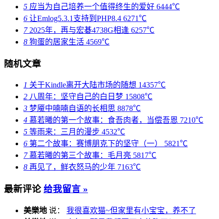
5
应当为自己培养一个值得终生的爱好
6444℃
6
让Emlog5.3.1支持到PHP8.4
6271℃
7
2025年，再与宏碁4738G相逢
6257℃
8
狗蛋的居家生活
4569℃
随机文章
1
关于Kindle离开大陆市场的随想
14357℃
2
八周年：坚守自己的白日梦
15808℃
3
梦魇中喃喃自语的长相思
8878℃
4
慕若曦的第一个故事：食吾肉者，当偿吾恩
7210℃
5
等雨来：三月的漫步
4532℃
6
第二个故事：赛博朋克下的坚守（一）
5821℃
7
慕若曦的第三个故事：毛月亮
5817℃
8
再见了，鲜衣怒马的少年
7163℃
最新评论
给我留言 »
美樂地
说：
我很喜欢猫~但家里有小宝宝，养不了