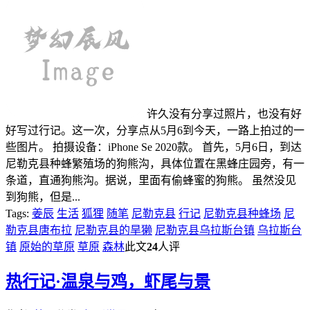
许久没有分享过照片，也没有好
好写过行记。这一次，分享点从5月6到今天，一路上拍过的一
些图片。 拍摄设备：iPhone Se 2020款。 首先，5月6日，到达
尼勒克县种蜂繁殖场的狗熊沟，具体位置在黑蜂庄园旁，有一
条道，直通狗熊沟。据说，里面有偷蜂蜜的狗熊。 虽然没见
到狗熊，但是...
Tags:
姜辰
生活
狐狸
随笔
尼勒克县
行记
尼勒克县种蜂场
尼
勒克县唐布拉
尼勒克县的旱獭
尼勒克县乌拉斯台镇
乌拉斯台
镇
原始的草原
草原
森林
此文
24
人评
热
行记·温泉与鸡，虾尾与景