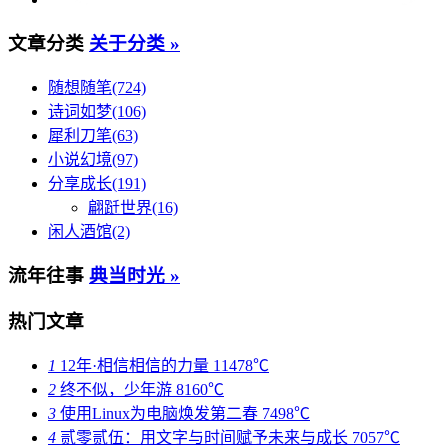
文章分类
关于分类 »
随想随笔(724)
诗词如梦(106)
犀利刀笔(63)
小说幻境(97)
分享成长(191)
翩跹世界(16)
闲人酒馆(2)
流年往事
典当时光 »
热门文章
1
12年·相信相信的力量
11478℃
2
终不似，少年游
8160℃
3
使用Linux为电脑焕发第二春
7498℃
4
贰零贰伍：用文字与时间赋予未来与成长
7057℃