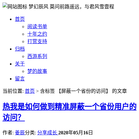
梦幻辰风
莫问前路遥远，与君风雪壹程
首页
阅读书单
十年之约
打赏支持
归档
西游系列
关于
梦的故事
留言
当前位置:
首页
> 含标签 【屏蔽一个省份的访问】 的文章
热
我是如何做到精准屏蔽一个省份用户的
访问？
作者:
姜辰
分类:
分享成长
2020
年
05
月
16
日