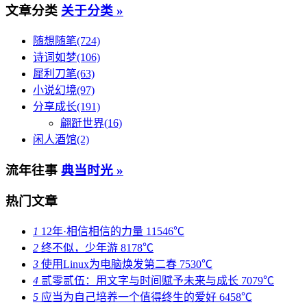
文章分类
关于分类 »
随想随笔(724)
诗词如梦(106)
犀利刀笔(63)
小说幻境(97)
分享成长(191)
翩跹世界(16)
闲人酒馆(2)
流年往事
典当时光 »
热门文章
1
12年·相信相信的力量
11546℃
2
终不似，少年游
8178℃
3
使用Linux为电脑焕发第二春
7530℃
4
贰零贰伍：用文字与时间赋予未来与成长
7079℃
5
应当为自己培养一个值得终生的爱好
6458℃