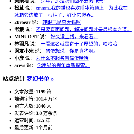
美樂地
说：
少年，那是我们回不去的昨天！
松茸
说：
emmm..我的猫也喜欢睡冰箱顶上，为此我在
冰箱旁边放了一根柱子，好让它爬�...
2broear
说：
转眼已是只大猫咪
老狼
说：
还是要直面问题，解决问题才是最根本之道。
MINUO.ST
说：
好久没上线，来看看。
林羽凡
说：
一看这名就是寄于了厚望的，哈哈哈
网友小宋
说：
狗蛋想说，你是真狗啊。
小彦
说：
为什么不起名叫猫蛋哈哈
acevs
说：
你用猫的视角重新探索。
站点统计
梦幻书单 »
文章数量:
1199
篇
堆砌字符:
101.4
万字
留言人数:
1846
人
发表评论:
3.0
万余条
运营时间:
12.5
年
最后更新:
1
个月前