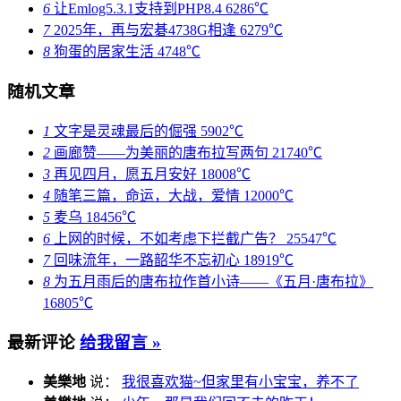
6
让Emlog5.3.1支持到PHP8.4
6286℃
7
2025年，再与宏碁4738G相逢
6279℃
8
狗蛋的居家生活
4748℃
随机文章
1
文字是灵魂最后的倔强
5902℃
2
画廊赞——为美丽的唐布拉写两句
21740℃
3
再见四月，愿五月安好
18008℃
4
随笔三篇，命运，大战，爱情
12000℃
5
麦乌
18456℃
6
上网的时候，不如考虑下拦截广告？
25547℃
7
回味流年，一路韶华不忘初心
18919℃
8
为五月雨后的唐布拉作首小诗——《五月·唐布拉》
16805℃
最新评论
给我留言 »
美樂地
说：
我很喜欢猫~但家里有小宝宝，养不了