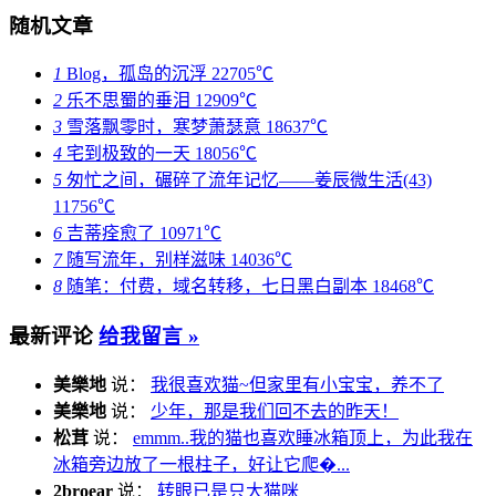
随机文章
1
Blog，孤岛的沉浮
22705℃
2
乐不思蜀的垂泪
12909℃
3
雪落飘零时，寒梦萧瑟意
18637℃
4
宅到极致的一天
18056℃
5
匆忙之间，碾碎了流年记忆——姜辰微生活(43)
11756℃
6
吉蒂痊愈了
10971℃
7
随写流年，别样滋味
14036℃
8
随笔：付费，域名转移，七日黑白副本
18468℃
最新评论
给我留言 »
美樂地
说：
我很喜欢猫~但家里有小宝宝，养不了
美樂地
说：
少年，那是我们回不去的昨天！
松茸
说：
emmm..我的猫也喜欢睡冰箱顶上，为此我在
冰箱旁边放了一根柱子，好让它爬�...
2broear
说：
转眼已是只大猫咪