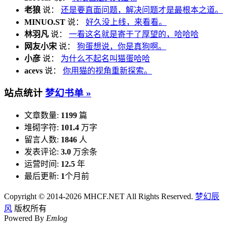
老狼
说：
还是要直面问题，解决问题才是最根本之道。
MINUO.ST
说：
好久没上线，来看看。
林羽凡
说：
一看这名就是寄于了厚望的，哈哈哈
网友小宋
说：
狗蛋想说，你是真狗啊。
小彦
说：
为什么不起名叫猫蛋哈哈
acevs
说：
你用猫的视角重新探索。
站点统计
梦幻书单 »
文章数量:
1199
篇
堆砌字符:
101.4
万字
留言人数:
1846
人
发表评论:
3.0
万余条
运营时间:
12.5
年
最后更新:
1
个月前
Copyright © 2014-2026 MHCF.NET All Rights Reserved.
梦幻辰
风
版权所有
Powered By
Emlog