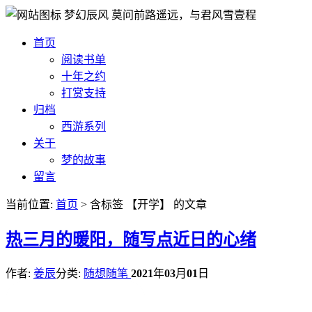
梦幻辰风
莫问前路遥远，与君风雪壹程
首页
阅读书单
十年之约
打赏支持
归档
西游系列
关于
梦的故事
留言
当前位置:
首页
> 含标签 【开学】 的文章
热
三月的暖阳，随写点近日的心绪
作者:
姜辰
分类:
随想随笔
2021
年
03
月
01
日