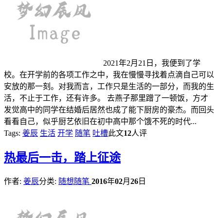
2021年2月21日，我便到了学
校。在开学前的各项工作之中，我在慢慢寻找着点滴自己可以
安放的那一刻。对我而言，工作只是生活的一部分，而我的生
活，不止于工作，还有许多。 去燕子那里蹭了一顿饭，方才
发觉高中的同学在结婚后居然也成了能下厨房的豪杰。而回头
看看自己，似乎厨艺依旧在初中高中那个饿不死的时代...
Tags:
姜辰
生活
开学
随笔
吐槽
此文
12
人评
热
最后一击，踏上征途
作者:
姜辰
分类:
随想随笔
2016
年
02
月
26
日