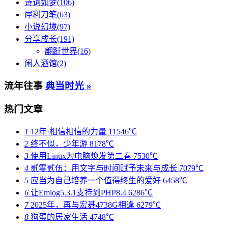
诗词如梦(106)
犀利刀笔(63)
小说幻境(97)
分享成长(191)
翩跹世界(16)
闲人酒馆(2)
流年往事
典当时光 »
热门文章
1
12年·相信相信的力量
11546℃
2
终不似，少年游
8178℃
3
使用Linux为电脑焕发第二春
7530℃
4
贰零贰伍：用文字与时间赋予未来与成长
7079℃
5
应当为自己培养一个值得终生的爱好
6458℃
6
让Emlog5.3.1支持到PHP8.4
6286℃
7
2025年，再与宏碁4738G相逢
6279℃
8
狗蛋的居家生活
4748℃