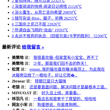
2
夏雨阵阵，随写点滴
22323℃
3
深度阅读的快感·阅读日记感悟
21126℃
4
浴火重生，从死亡走向希望
20859℃
5
随写杂谈·Blog，圈子，折腾
26255℃
6
三国杀之克己不屈
22026℃
7
所谓自由飞翔的“自由”
19593℃
8
永远不放弃的执念·（四驱兄弟2卡罗的胜利）
52206℃
最新评论
给我留言 »
美樂地
说：
我很喜欢猫~但家里有小宝宝，养不了
美樂地
说：
少年，那是我们回不去的昨天！
松茸
说：
emmm..我的猫也喜欢睡冰箱顶上，为此我在
冰箱旁边放了一根柱子，好让它爬�...
2broear
说：
转眼已是只大猫咪
老狼
说：
还是要直面问题，解决问题才是最根本之道。
MINUO.ST
说：
好久没上线，来看看。
林羽凡
说：
一看这名就是寄于了厚望的，哈哈哈
网友小宋
说：
狗蛋想说，你是真狗啊。