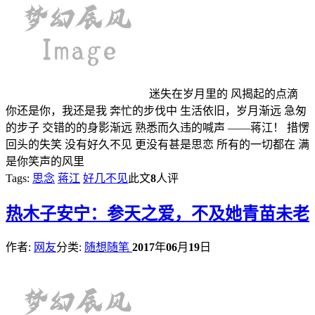
迷失在岁月里的 风揭起的点滴
你还是你，我还是我 奔忙的步伐中 生活依旧，岁月渐远 急匆
的步子 交错的的身影渐远 熟悉而久违的喊声 ——蒋江！ 措愣
回头的失笑 没有好久不见 更没有甚是思恋 所有的一切都在 满
是你笑声的风里
Tags:
思念
蒋江
好几不见
此文
8
人评
热
木子安宁：参天之爱，不及她青苗未老
作者:
网友
分类:
随想随笔
2017
年
06
月
19
日