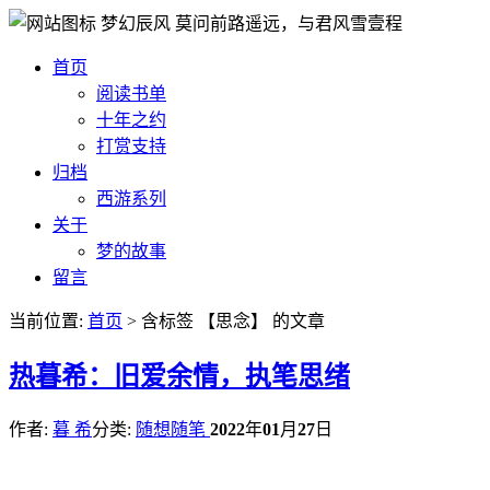
梦幻辰风
莫问前路遥远，与君风雪壹程
首页
阅读书单
十年之约
打赏支持
归档
西游系列
关于
梦的故事
留言
当前位置:
首页
> 含标签 【思念】 的文章
热
暮希：旧爱余情，执笔思绪
作者:
暮 希
分类:
随想随笔
2022
年
01
月
27
日