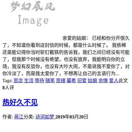
亲爱的姑娘： 已经和你分开很久
了，不知道你看到这封信的时候，都是什么时候了。 我依稀
还是能记得你当时斩钉截铁的告诉我，我们之间已经没有可能
了，但我那个时候没有绝望，也没有放弃，我能明白你的立
场，我没有反驳你，也没有大吵大闹，不是说我不爱你了，对
你冷淡了，而是我太爱你了，不想再让自己的言语行为...
Tags:
思念
生活
等待
随笔
思绪
暮希
旧爱
姑娘
余情
爱人
此文
8
人评
热
好久不见
作者:
蒋江
分类:
诗词如梦
2019
年
03
月
20
日