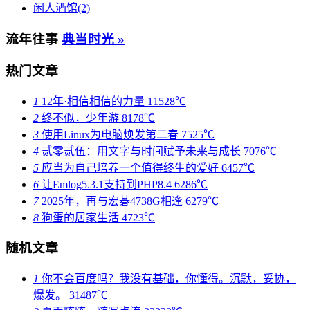
闲人酒馆(2)
流年往事
典当时光 »
热门文章
1
12年·相信相信的力量
11528℃
2
终不似，少年游
8178℃
3
使用Linux为电脑焕发第二春
7525℃
4
贰零贰伍：用文字与时间赋予未来与成长
7076℃
5
应当为自己培养一个值得终生的爱好
6457℃
6
让Emlog5.3.1支持到PHP8.4
6286℃
7
2025年，再与宏碁4738G相逢
6279℃
8
狗蛋的居家生活
4723℃
随机文章
1
你不会百度吗？我没有基础，你懂得。沉默，妥协，
爆发。
31487℃