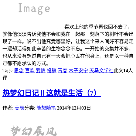
喜欢上他的季节再也回不去了，
就像他淡淡告诉我他不会和我在一起那一刻落下的树叶不会出
现了一样。说不出他究竟哪里好，让我这个来人间好不容易走
一遭却活得如此辛苦的生物念念不忘。一开始的交集并不多，
也从来没有想过自己有一天会把心丢在他身上，还是以一种自
己都不愿承认的方式。
Tags:
思念
喜欢
爱情
投稿
青春
木子安宁
天马文学社
此文
14
人
评
热
梦幻日记Ⅱ这就是生活（7）
作者:
姜辰
分类:
随想随笔
2014
年
12
月
03
日