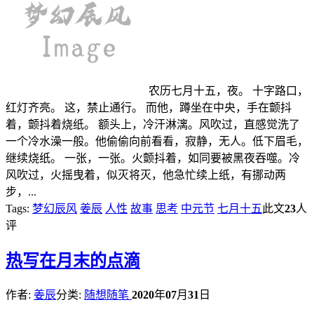
农历七月十五，夜。 十字路口，
红灯齐亮。 这，禁止通行。 而他，蹲坐在中央，手在颤抖
着，颤抖着烧纸。 额头上，冷汗淋漓。风吹过，直感觉洗了
一个冷水澡一般。他偷偷向前看看，寂静，无人。低下眉毛，
继续烧纸。 一张，一张。火颤抖着，如同要被黑夜吞噬。冷
风吹过，火摇曳着，似灭将灭，他急忙续上纸，有挪动两
步，...
Tags:
梦幻辰风
姜辰
人性
故事
思考
中元节
七月十五
此文
23
人
评
热
写在月末的点滴
作者:
姜辰
分类:
随想随笔
2020
年
07
月
31
日