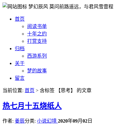
梦幻辰风
莫问前路遥远，与君风雪壹程
首页
阅读书单
十年之约
打赏支持
归档
西游系列
关于
梦的故事
留言
当前位置:
首页
> 含标签 【思考】 的文章
热
七月十五烧纸人
作者:
姜辰
分类:
小说幻境
2020
年
09
月
02
日