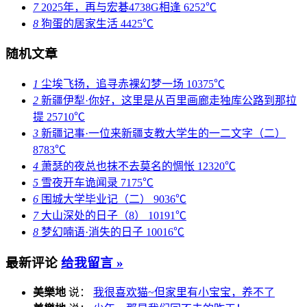
7
2025年，再与宏碁4738G相逢
6252℃
8
狗蛋的居家生活
4425℃
随机文章
1
尘埃飞扬，追寻赤裸幻梦一场
10375℃
2
新疆伊犁·你好，这里是从百里画廊走独库公路到那拉
提
25710℃
3
新疆记事·一位来新疆支教大学生的一二文字（二）
8783℃
4
萧瑟的夜总也抹不去莫名的惆怅
12320℃
5
雪夜开车诡闻录
7175℃
6
围城大学毕业记（二）
9036℃
7
大山深处的日子（8）
10191℃
8
梦幻喃语·消失的日子
10016℃
最新评论
给我留言 »
美樂地
说：
我很喜欢猫~但家里有小宝宝，养不了