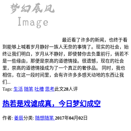
最近看了许多的新闻，也终于看
到能够上喊着岁月静好一族人无奈的事情了。现实的社会，始
终让我们明白，岁月从不静好，即使替你去负重前行，倘若不
是一些缘由，那便是崇高的道德情操。很遗憾，现在的社会
里，崇高的道德情操成为了一个真正的奢侈品。 同时，我也
相信，在这一段时间里，会有许许多多感天动地的东西让我
们...
Tags:
生活
随笔
吐槽
思考
此文
28
人评
热
若是戏谑成真，今日梦幻成空
作者:
姜辰
分类:
随想随笔
2017
年
04
月
02
日