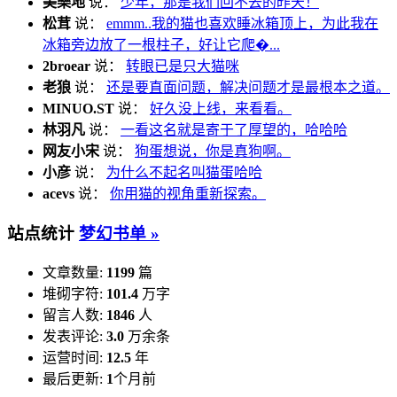
美樂地
说：
少年，那是我们回不去的昨天！
松茸
说：
emmm..我的猫也喜欢睡冰箱顶上，为此我在
冰箱旁边放了一根柱子，好让它爬�...
2broear
说：
转眼已是只大猫咪
老狼
说：
还是要直面问题，解决问题才是最根本之道。
MINUO.ST
说：
好久没上线，来看看。
林羽凡
说：
一看这名就是寄于了厚望的，哈哈哈
网友小宋
说：
狗蛋想说，你是真狗啊。
小彦
说：
为什么不起名叫猫蛋哈哈
acevs
说：
你用猫的视角重新探索。
站点统计
梦幻书单 »
文章数量:
1199
篇
堆砌字符:
101.4
万字
留言人数:
1846
人
发表评论:
3.0
万余条
运营时间:
12.5
年
最后更新:
1
个月前