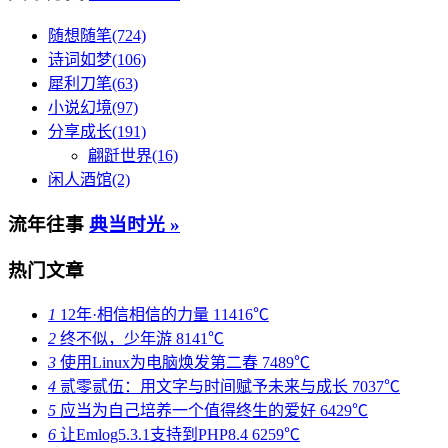
随想随笔(724)
诗词如梦(106)
犀利刀笔(63)
小说幻境(97)
分享成长(191)
翩跹世界(16)
闲人酒馆(2)
流年往事
典当时光 »
热门文章
1
12年·相信相信的力量
11416℃
2
终不似，少年游
8141℃
3
使用Linux为电脑焕发第二春
7489℃
4
贰零贰伍：用文字与时间赋予未来与成长
7037℃
5
应当为自己培养一个值得终生的爱好
6429℃
6
让Emlog5.3.1支持到PHP8.4
6259℃