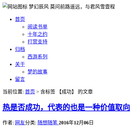
梦幻辰风
莫问前路遥远，与君风雪壹程
首页
阅读书单
十年之约
打赏支持
归档
西游系列
关于
梦的故事
留言
当前位置:
首页
> 含标签 【成功】 的文章
热
是否成功，代表的也是一种价值取向
作者:
网友
分类:
随想随笔
2016
年
12
月
06
日