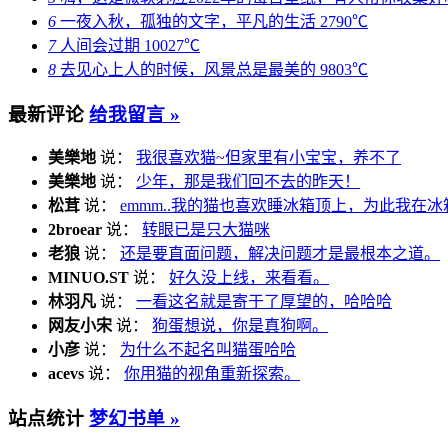
6
一夜入秋，孤独的文字，平凡的生活
2790℃
7
人间会过期
10027℃
8
去见心上人的时候，风景总是最美的
9803℃
最新评论
给我留言 »
美樂地
说：
我很喜欢猫~但家里有小宝宝，养不了
美樂地
说：
少年，那是我们回不去的昨天！
松茸
说：
emmm..我的猫也喜欢睡冰箱顶上，为此我在冰
2broear
说：
转眼已是只大猫咪
老狼
说：
还是要直面问题，解决问题才是最根本之道。
MINUO.ST
说：
好久没上线，来看看。
林羽凡
说：
一看这名就是寄于了厚望的，哈哈哈
网友小宋
说：
狗蛋想说，你是真狗啊。
小彦
说：
为什么不起名叫猫蛋哈哈
acevs
说：
你用猫的视角重新探索。
站点统计
梦幻书单 »