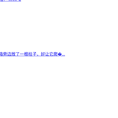
箱旁边放了一根柱子，好让它爬�...