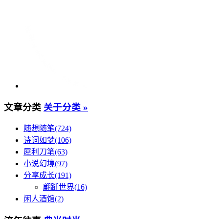
文章分类
关于分类 »
随想随笔(724)
诗词如梦(106)
犀利刀笔(63)
小说幻境(97)
分享成长(191)
翩跹世界(16)
闲人酒馆(2)