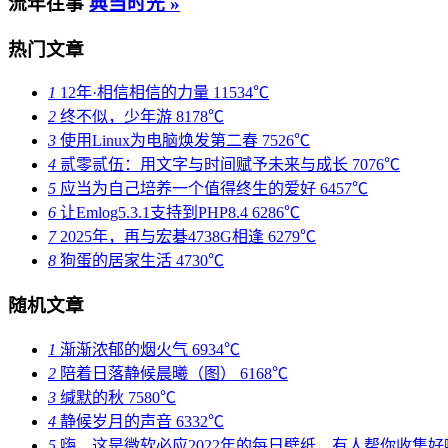
流年往事
典当时光 »
热门文章
1
12年·相信相信的力量
11534℃
2
终不似，少年游
8178℃
3
使用Linux为电脑焕发第二春
7526℃
4
贰零贰伍：用文字与时间赋予未来与成长
7076℃
5
应当为自己培养一个值得终生的爱好
6457℃
6
让Emlog5.3.1支持到PHP8.4
6286℃
7
2025年，再与宏碁4738G相逢
6279℃
8
狗蛋的居家生活
4730℃
随机文章
1
渐渐浓郁的烟火气
6934℃
2
陪着日落静候晨曦（图）
6168℃
3
缄默的秋
7580℃
4
静候岁月的声音
6332℃
5
嗨，这是微软必应2022年的每日壁纸，有人帮你收集