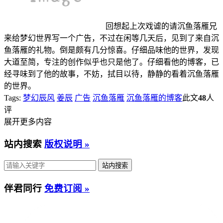
回想起上次戏谑的请沉鱼落雁兄
来给梦幻世界写一个广告，不过在闲等几天后，见到了来自沉
鱼落雁的礼物。倒是颇有几分惊喜。仔细品味他的世界，发现
大道至简，专注的创作似乎也只是他了。仔细看他的博客，已
经寻味到了他的故事，不妨，拭目以待，静静的看着沉鱼落雁
的世界。
Tags:
梦幻辰风
姜辰
广告
沉鱼落雁
沉鱼落雁的博客
此文
48
人
评
展开更多内容
站内搜索
版权说明 »
伴君同行
免费订阅 »