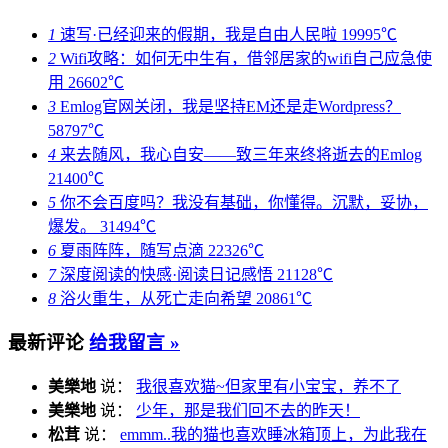
1
速写·已经迎来的假期，我是自由人民啦
19995℃
2
Wifi攻略：如何无中生有，借邻居家的wifi自己应急使
用
26602℃
3
Emlog官网关闭，我是坚持EM还是走Wordpress？
58797℃
4
来去随风，我心自安——致三年来终将逝去的Emlog
21400℃
5
你不会百度吗？我没有基础，你懂得。沉默，妥协，
爆发。
31494℃
6
夏雨阵阵，随写点滴
22326℃
7
深度阅读的快感·阅读日记感悟
21128℃
8
浴火重生，从死亡走向希望
20861℃
最新评论
给我留言 »
美樂地
说：
我很喜欢猫~但家里有小宝宝，养不了
美樂地
说：
少年，那是我们回不去的昨天！
松茸
说：
emmm..我的猫也喜欢睡冰箱顶上，为此我在