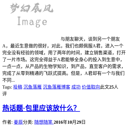
与朋友聊天，谈到另一个朋友
A，最近生意做的很好，对此，我们也颇佩服A君，进入一个
完全没有经验的领域，用了两年的时间，建立销售渠道，打开
了一片市场。这完全得益于A君能够全身心的投入到生意中，
一点一点，从产品的生物学知识，到产品，直至客户的需求，
完成了从零到精通的飞跃式提高。但是，A君却有一个与我们
不同...
Tags:
投稿
沉鱼落雁
沉鱼落雁博客
成功
价值取向
此文
25
人
评
热
话题·包里应该放什么？
作者:
姜辰
分类:
随想随笔
2016
年
10
月
29
日