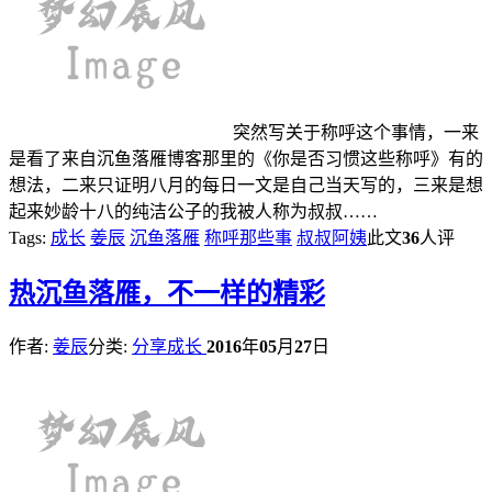
突然写关于称呼这个事情，一来
是看了来自沉鱼落雁博客那里的《你是否习惯这些称呼》有的
想法，二来只证明八月的每日一文是自己当天写的，三来是想
起来妙龄十八的纯洁公子的我被人称为叔叔……
Tags:
成长
姜辰
沉鱼落雁
称呼那些事
叔叔阿姨
此文
36
人评
热
沉鱼落雁，不一样的精彩
作者:
姜辰
分类:
分享成长
2016
年
05
月
27
日