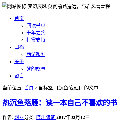
梦幻辰风
莫问前路遥远，与君风雪壹程
首页
阅读书单
十年之约
打赏支持
归档
西游系列
关于
梦的故事
留言
当前位置:
首页
> 含标签 【沉鱼落雁】 的文章
热
沉鱼落雁：读一本自己不喜欢的书
作者:
网友
分类:
随想随笔
2017
年
02
月
12
日