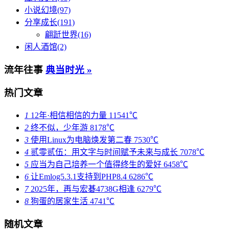
小说幻境(97)
分享成长(191)
翩跹世界(16)
闲人酒馆(2)
流年往事
典当时光 »
热门文章
1
12年·相信相信的力量
11541℃
2
终不似，少年游
8178℃
3
使用Linux为电脑焕发第二春
7530℃
4
贰零贰伍：用文字与时间赋予未来与成长
7078℃
5
应当为自己培养一个值得终生的爱好
6458℃
6
让Emlog5.3.1支持到PHP8.4
6286℃
7
2025年，再与宏碁4738G相逢
6279℃
8
狗蛋的居家生活
4741℃
随机文章