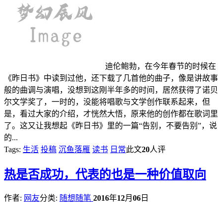
迪伦鲍勃，在今年春节的时候在
《昨日书》中读到过他，还下载了几首他的曲子，像是讲故事
般的曲调与演唱，没想到这刚半年多的时间，居然获得了诺贝
尔文学奖了，一时的，没能将唱歌与文学创作联系起来，但
是，看过大家的介绍，才恍然大悟，原来他的创作都在歌词里
了。这又让我想起《昨日书》里的一篇“告别，不要告别”，说
的...
Tags:
生活
投稿
沉鱼落雁
读书
日常
此文
20
人评
热
是否成功，代表的也是一种价值取向
作者:
网友
分类:
随想随笔
2016
年
12
月
06
日