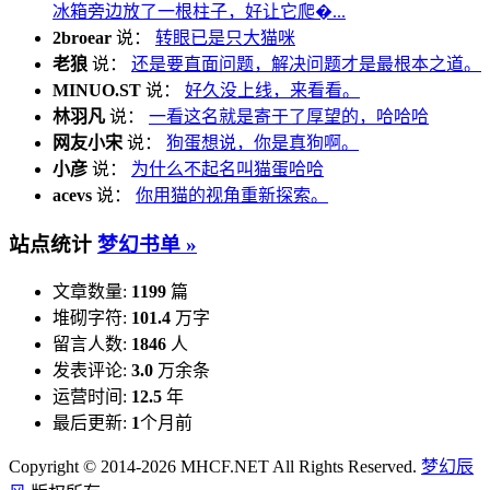
冰箱旁边放了一根柱子，好让它爬�...
2broear
说：
转眼已是只大猫咪
老狼
说：
还是要直面问题，解决问题才是最根本之道。
MINUO.ST
说：
好久没上线，来看看。
林羽凡
说：
一看这名就是寄于了厚望的，哈哈哈
网友小宋
说：
狗蛋想说，你是真狗啊。
小彦
说：
为什么不起名叫猫蛋哈哈
acevs
说：
你用猫的视角重新探索。
站点统计
梦幻书单 »
文章数量:
1199
篇
堆砌字符:
101.4
万字
留言人数:
1846
人
发表评论:
3.0
万余条
运营时间:
12.5
年
最后更新:
1
个月前
Copyright © 2014-2026 MHCF.NET All Rights Reserved.
梦幻辰