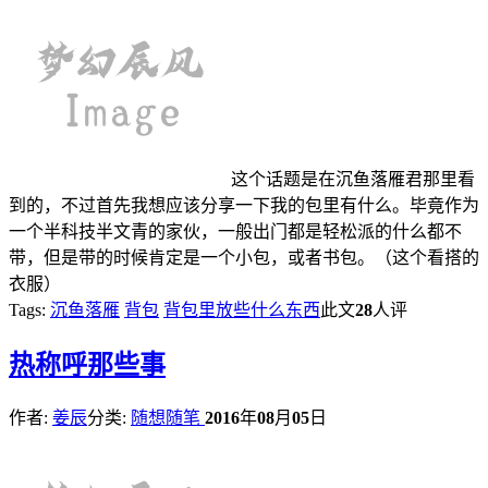
这个话题是在沉鱼落雁君那里看
到的，不过首先我想应该分享一下我的包里有什么。毕竟作为
一个半科技半文青的家伙，一般出门都是轻松派的什么都不
带，但是带的时候肯定是一个小包，或者书包。（这个看搭的
衣服）
Tags:
沉鱼落雁
背包
背包里放些什么东西
此文
28
人评
热
称呼那些事
作者:
姜辰
分类:
随想随笔
2016
年
08
月
05
日