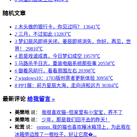
随机文章
1
木头做的银行卡，你见过吗？
13641℃
2
三月，不过如此
13283℃
3
梦幻辰风即将关闭，姜辰即将消失，你好，再见，世
界！
29810℃
4
若是戏谑成真，今日梦幻成空
19579℃
5
马路杀手日志，重装电脑系统那些事
20558℃
6
御着风前行，看看周围左右
20398℃
7
windows10：1703版创意者更新体验
30956℃
8
PPT展：前方星辰大海，走向诗和远方
30304℃
最新评论
给我留言 »
美樂地
说：
我很喜欢猫~但家里有小宝宝，养不了
美樂地
说：
少年，那是我们回不去的昨天！
松茸
说：
emmm..我的猫也喜欢睡冰箱顶上，为此我在
冰箱旁边放了一根柱子，好让它爬�...