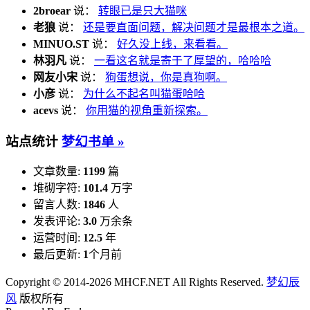
2broear
说：
转眼已是只大猫咪
老狼
说：
还是要直面问题，解决问题才是最根本之道。
MINUO.ST
说：
好久没上线，来看看。
林羽凡
说：
一看这名就是寄于了厚望的，哈哈哈
网友小宋
说：
狗蛋想说，你是真狗啊。
小彦
说：
为什么不起名叫猫蛋哈哈
acevs
说：
你用猫的视角重新探索。
站点统计
梦幻书单 »
文章数量:
1199
篇
堆砌字符:
101.4
万字
留言人数:
1846
人
发表评论:
3.0
万余条
运营时间:
12.5
年
最后更新:
1
个月前
Copyright © 2014-2026 MHCF.NET All Rights Reserved.
梦幻辰
风
版权所有