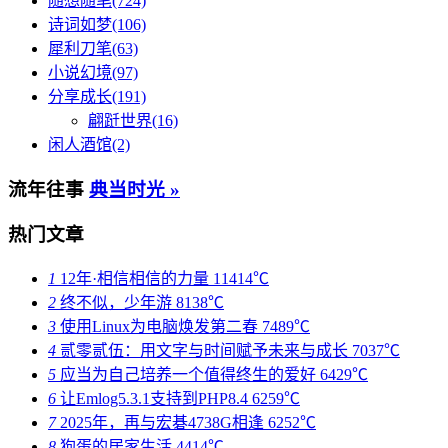
随想随笔(724)
诗词如梦(106)
犀利刀笔(63)
小说幻境(97)
分享成长(191)
翩跹世界(16)
闲人酒馆(2)
流年往事
典当时光 »
热门文章
1
12年·相信相信的力量
11414℃
2
终不似，少年游
8138℃
3
使用Linux为电脑焕发第二春
7489℃
4
贰零贰伍：用文字与时间赋予未来与成长
7037℃
5
应当为自己培养一个值得终生的爱好
6429℃
6
让Emlog5.3.1支持到PHP8.4
6259℃
7
2025年，再与宏碁4738G相逢
6252℃
8
狗蛋的居家生活
4414℃