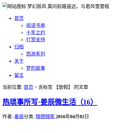
梦幻辰风
莫问前路遥远，与君风雪壹程
首页
阅读书单
十年之约
打赏支持
归档
西游系列
关于
梦的故事
留言
当前位置:
首页
> 含标签 【放假】 的文章
热
琐事所写·姜辰微生活（16）
作者:
姜辰
分类:
随想随笔
2016
年
04
月
02
日