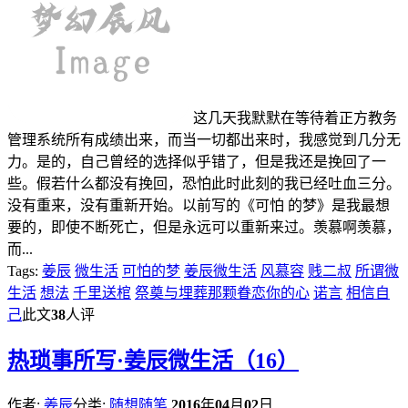
这几天我默默在等待着正方教务
管理系统所有成绩出来，而当一切都出来时，我感觉到几分无
力。是的，自己曾经的选择似乎错了，但是我还是挽回了一
些。假若什么都没有挽回，恐怕此时此刻的我已经吐血三分。
没有重来，没有重新开始。以前写的《可怕 的梦》是我最想
要的，即使不断死亡，但是永远可以重新来过。羡慕啊羡慕，
而...
Tags:
姜辰
微生活
可怕的梦
姜辰微生活
风慕容
贱二叔
所谓微
生活
想法
千里送棺
祭奠与埋葬那颗眷恋你的心
诺言
相信自
己
此文
38
人评
热
琐事所写·姜辰微生活（16）
作者:
姜辰
分类:
随想随笔
2016
年
04
月
02
日