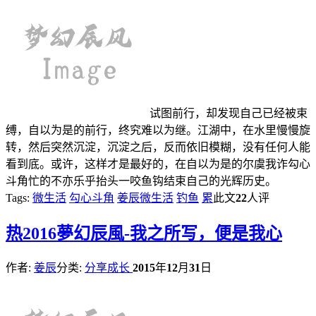
试图前行，却发现自己已经被束
缚，自以为是的前行，终究难以为继。江湖中，在水里慢慢旋
转，然后突然沉淀，沉淀之后，反而依旧模糊，没有任何人能
看到底。或许，这样才是最好的，在自以为是的尔虞我诈勾心
斗角忙的不亦乐乎抬头一咬鱼钩结束自己的光辉历史。
Tags:
微生活
勾心斗角
姜辰微生活
钓鱼
累
此文
22
人评
热
2016夢幻辰風-我之所写，便是我心
作者:
姜辰
分类:
分享成长
2015
年
12
月
31
日