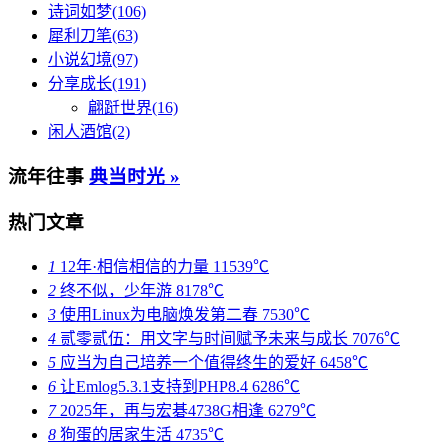
诗词如梦(106)
犀利刀笔(63)
小说幻境(97)
分享成长(191)
翩跹世界(16)
闲人酒馆(2)
流年往事
典当时光 »
热门文章
1
12年·相信相信的力量
11539℃
2
终不似，少年游
8178℃
3
使用Linux为电脑焕发第二春
7530℃
4
贰零贰伍：用文字与时间赋予未来与成长
7076℃
5
应当为自己培养一个值得终生的爱好
6458℃
6
让Emlog5.3.1支持到PHP8.4
6286℃
7
2025年，再与宏碁4738G相逢
6279℃
8
狗蛋的居家生活
4735℃