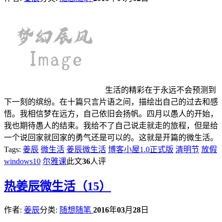
生活的精彩在于永远不会预测到
下一刻的缤纷。在十篇只言片语之间，描绘出自己的过去和感
悟。我相信梦在远方，自己依旧会扬帆。四月以愚人的开始，
我也期待愚人的结束。我给不了自己说走就走的旅程，但是给
一个说回家就回家的勇气还是可以的。这就是开篇的微生活。
Tags:
姜辰
微生活
姜辰微生活
博客小屋1.0正式版
清明节
放假
windows10
尔雅课
此文
36
人评
热
姜辰微生活（15）
作者:
姜辰
分类:
随想随笔
2016
年
03
月
28
日