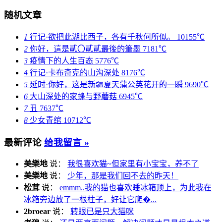
随机文章
1
行记·欲把此湖比西子，各有千秋何所似。
10155℃
2
你好，這是貳〇貳貳最後的筆墨
7181℃
3
疫情下的人生百态
5776℃
4
行记·卡布奇克的山沟深处
8176℃
5
延时·你好，这是新疆夏天蒲公英花开的一瞬
9690℃
6
大山深处的家蜂与野蘑菇
6945℃
7
丑
7637℃
8
少女青绾
10712℃
最新评论
给我留言 »
美樂地
说：
我很喜欢猫~但家里有小宝宝，养不了
美樂地
说：
少年，那是我们回不去的昨天！
松茸
说：
emmm..我的猫也喜欢睡冰箱顶上，为此我在
冰箱旁边放了一根柱子，好让它爬�...
2broear
说：
转眼已是只大猫咪