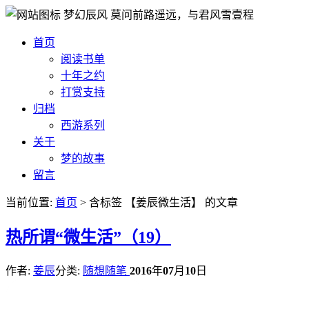
梦幻辰风
莫问前路遥远，与君风雪壹程
首页
阅读书单
十年之约
打赏支持
归档
西游系列
关于
梦的故事
留言
当前位置:
首页
> 含标签 【姜辰微生活】 的文章
热
所谓“微生活”（19）
作者:
姜辰
分类:
随想随笔
2016
年
07
月
10
日