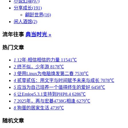
小说幻境(97)
分享成长(191)
翩跹世界(16)
闲人酒馆(2)
流年往事
典当时光 »
热门文章
1
12年·相信相信的力量
11541℃
2
终不似，少年游
8178℃
3
使用Linux为电脑焕发第二春
7530℃
4
贰零贰伍：用文字与时间赋予未来与成长
7078℃
5
应当为自己培养一个值得终生的爱好
6458℃
6
让Emlog5.3.1支持到PHP8.4
6286℃
7
2025年，再与宏碁4738G相逢
6279℃
8
狗蛋的居家生活
4739℃
随机文章