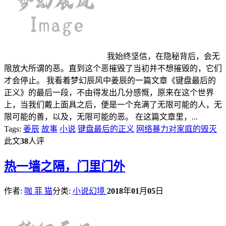
我始终坚信，在隐秘背后，会无
限放大所谓的恶。直到这个恶摧毁了当初并不想摧毁的，它们
才会停止。 我看着梦幻辰风中姜辰的一篇文章《键盘最后的
正义》的最后一段，不由得发出几分感慨，原来在这个世界
上，当我们戴上面具之后，便是一个充满了无限可能的人，无
限可能的善，以及，无限可能的恶。 在这篇文章里，...
Tags:
姜辰
故事
小说
键盘最后的正义
网络暴力对家庭的毁灭
此文
38
人评
热
一墙之隔，门里门外
作者:
咖 菲 猫
分类:
小说幻境
2018
年
01
月
05
日