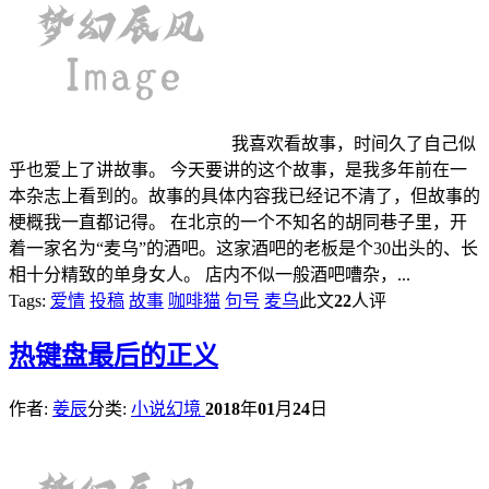
我喜欢看故事，时间久了自己似
乎也爱上了讲故事。 今天要讲的这个故事，是我多年前在一
本杂志上看到的。故事的具体内容我已经记不清了，但故事的
梗概我一直都记得。 在北京的一个不知名的胡同巷子里，开
着一家名为“麦乌”的酒吧。这家酒吧的老板是个30出头的、长
相十分精致的单身女人。 店内不似一般酒吧嘈杂，...
Tags:
爱情
投稿
故事
咖啡猫
句号
麦乌
此文
22
人评
热
键盘最后的正义
作者:
姜辰
分类:
小说幻境
2018
年
01
月
24
日