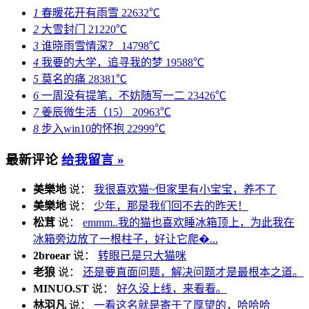
1
春暖花开有雨雪
22632℃
2
大雪封门
21220℃
3
谁晓雨雪情深？
14798℃
4
我要的大学，追寻我的梦
19588℃
5
莫名的痛
28381℃
6
一周没有提笔，不妨随写一二
23426℃
7
姜辰微生活（15）
20963℃
8
步入win10的怀抱
22999℃
最新评论
给我留言 »
美樂地
说：
我很喜欢猫~但家里有小宝宝，养不了
美樂地
说：
少年，那是我们回不去的昨天！
松茸
说：
emmm..我的猫也喜欢睡冰箱顶上，为此我在
冰箱旁边放了一根柱子，好让它爬�...
2broear
说：
转眼已是只大猫咪
老狼
说：
还是要直面问题，解决问题才是最根本之道。
MINUO.ST
说：
好久没上线，来看看。
林羽凡
说：
一看这名就是寄于了厚望的，哈哈哈