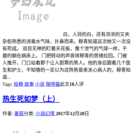
白，入目的白，还有浓浓的又夹
杂些熟悉的消毒水气味，扑鼻而来。穆青知道这次她又一次没
有死成。 双目无神的盯着天花板，像个泄气的气球一样，干
瘪的躺在病床上。 门把转动的声音将穆青的思绪拉回。门被
人推开，门口站着那个让人胆寒的男人。他的身后跟着几个医
生和护士，不知情的一定以为这阵势是来关心病人的，穆青知
道...
Tags:
投稿
故事
小说
咖啡猫
此文
18
人评
热
生死如梦（上）
作者:
姜辰
分类:
小说幻境
2017
年
12
月
20
日