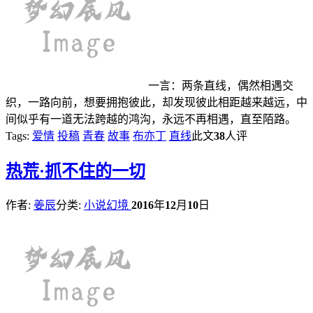
一言：两条直线，偶然相遇交
织，一路向前，想要拥抱彼此，却发现彼此相距越来越远，中
间似乎有一道无法跨越的鸿沟，永远不再相遇，直至陌路。
Tags:
爱情
投稿
青春
故事
布亦丁
直线
此文
38
人评
热
荒·抓不住的一切
作者:
姜辰
分类:
小说幻境
2016
年
12
月
10
日