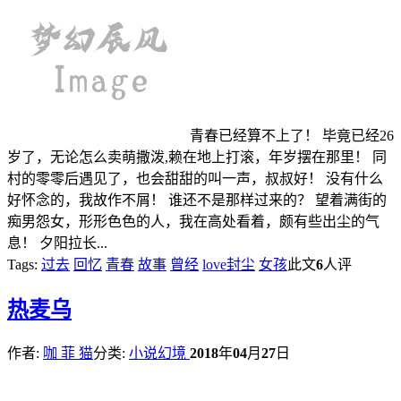
青春已经算不上了！ 毕竟已经26
岁了，无论怎么卖萌撒泼,赖在地上打滚，年岁摆在那里！ 同
村的零零后遇见了，也会甜甜的叫一声，叔叔好！ 没有什么
好怀念的，我故作不屑！ 谁还不是那样过来的？ 望着满街的
痴男怨女，形形色色的人，我在高处看着，颇有些出尘的气
息！ 夕阳拉长...
Tags:
过去
回忆
青春
故事
曾经
love封尘
女孩
此文
6
人评
热
麦乌
作者:
咖 菲 猫
分类:
小说幻境
2018
年
04
月
27
日