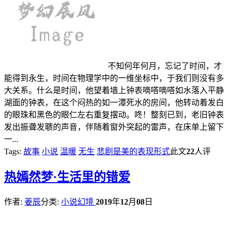
不知何年何月，忘记了时间，才
能得到永生，时间在物理学中的一维坐标中，于我们则没有多
大关系。什么是时间，他望着墙上钟表嘀嗒嘀嗒如水落入平静
湖面的钟表，在这个闷热的如一潭死水的房间，他转动着发白
的眼珠和黑色的眼仁左右重复摆动。咚！整刻已到，老旧钟表
发出振聋发聩的声音，伴随着窗外突起的雷声，在床单上留下
一...
Tags:
故事
小说
温暖
无生
悲剧是美的表现形式
此文
22
人评
热
嫣然梦·生活里的错爱
作者:
姜辰
分类:
小说幻境
2019
年
12
月
08
日