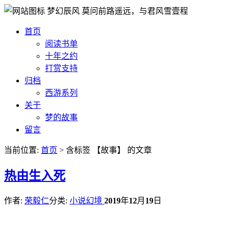
梦幻辰风
莫问前路遥远，与君风雪壹程
首页
阅读书单
十年之约
打赏支持
归档
西游系列
关于
梦的故事
留言
当前位置:
首页
> 含标签 【故事】 的文章
热
由生入死
作者:
荣毅仁
分类:
小说幻境
2019
年
12
月
19
日