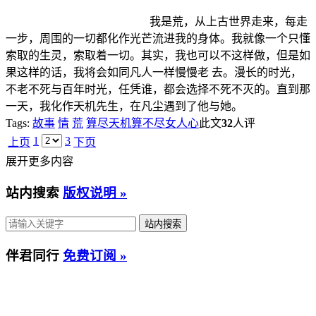
我是荒，从上古世界走来，每走
一步，周围的一切都化作光芒流进我的身体。我就像一个只懂
索取的生灵，索取着一切。其实，我也可以不这样做，但是如
果这样的话，我将会如同凡人一样慢慢老 去。漫长的时光，
不老不死与百年时光，任凭谁，都会选择不死不灭的。直到那
一天，我化作天机先生，在凡尘遇到了他与她。
Tags:
故事
情
荒
算尽天机算不尽女人心
此文
32
人评
1
3
上页
下页
展开更多内容
站内搜索
版权说明 »
伴君同行
免费订阅 »