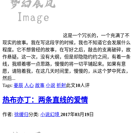
这是一个冗长的，一个充满了不
现实的故事。我在写这段字的时候，我也不知道它会发展什么
程度。它不想曾经的故事，在写好之后，敲击的支离破碎，故
作悬疑。这一次，没有大纲，但是却隐隐约约之间，有着一条
线，我顺着哪一点思路，慢慢的将一切平铺起来。如果有意
愿，请陪着我，在这几天时间里，慢慢的，从这个梦中死去，
然后...
Tags:
姜辰
人心
故事
小说
折射
此文
10
人评
热
布亦丁：两条直线的爱情
作者:
徐缓归
分类:
小说幻境
2017
年
03
月
19
日