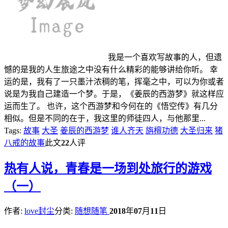
我是一个喜欢写故事的人，但遗
憾的是我的人生旅途之中没有什么精彩的能够讲给你听。 幸
运的是，我有了一只墨汁浓稠的笔，挥毫之中，可以为你或者
说是为我自己建造一个梦。于是，《姜辰的西游梦》就这样应
运而生了。 也许，这个西游梦和今何在的《悟空传》有几分
相似。但是不同的在于，我这里的师徒四人，与他那里...
Tags:
故事
大圣
姜辰的西游梦
谁人齐天
旃檀功德
大圣归来
猪
八戒的故事
此文
22
人评
热
有人说，青春是一场到处旅行的游戏
（一）
作者:
love封尘
分类:
随想随笔
2018
年
07
月
11
日