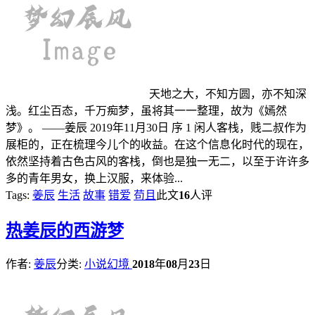
天地之大，不知方圆，亦不知深
浅。红尘百态，千万痴梦，虽将其一一整理，故为《嫣然
梦》。 ——姜辰 2019年11月30日 序 1 闲人客栈，贱二叔作为
展柜的，正在梳理今儿个的收益。在这个信息化时代的现在，
依然坚持着古色古风的客栈，倒也是独一无二，以至于许许多
多的青年男女，换上汉服，来体验...
Tags:
姜辰
生活
故事
错爱
苟且
此文
16
人评
热
姜辰的西游梦
作者:
姜辰
分类:
小说幻境
2018
年
08
月
23
日