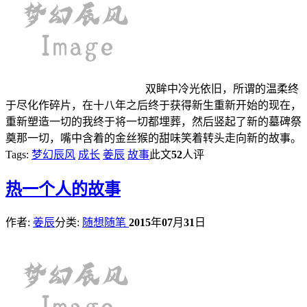
双眸中冷光依旧，所谓的温柔终
于尽化作碎片，在十八年之后终于获得新生重新开始的现在，
重新塑造一切的我终于将一切都埋葬，然后竖起了新的墓碑祭
奠那一切，嘴中含着的金丝猴的甜味笑着转头走向新的故事。
Tags:
梦幻辰风
成长
姜辰
故事
此文
52
人评
热
一个人的故事
作者:
姜辰
分类:
随想随笔
2015
年
07
月
31
日