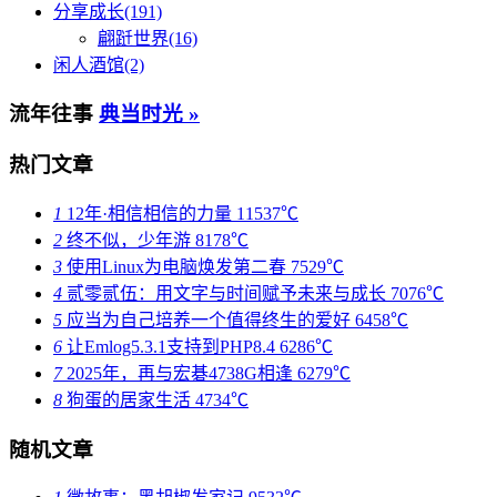
分享成长(191)
翩跹世界(16)
闲人酒馆(2)
流年往事
典当时光 »
热门文章
1
12年·相信相信的力量
11537℃
2
终不似，少年游
8178℃
3
使用Linux为电脑焕发第二春
7529℃
4
贰零贰伍：用文字与时间赋予未来与成长
7076℃
5
应当为自己培养一个值得终生的爱好
6458℃
6
让Emlog5.3.1支持到PHP8.4
6286℃
7
2025年，再与宏碁4738G相逢
6279℃
8
狗蛋的居家生活
4734℃
随机文章