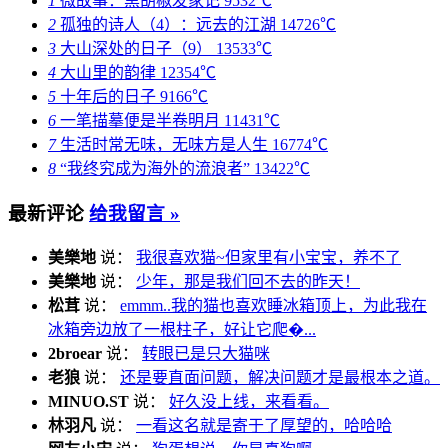
1
微故事：黑胡椒发家记
9532℃
2
孤独的诗人（4）：远去的江湖
14726℃
3
大山深处的日子（9）
13533℃
4
大山里的韵律
12354℃
5
十年后的日子
9166℃
6
一笔描摹便是半卷明月
11431℃
7
生活时常无味，无味方是人生
16774℃
8
“我终究成为海外的流浪者”
13422℃
最新评论
给我留言 »
美樂地
说：
我很喜欢猫~但家里有小宝宝，养不了
美樂地
说：
少年，那是我们回不去的昨天！
松茸
说：
emmm..我的猫也喜欢睡冰箱顶上，为此我在
冰箱旁边放了一根柱子，好让它爬�...
2broear
说：
转眼已是只大猫咪
老狼
说：
还是要直面问题，解决问题才是最根本之道。
MINUO.ST
说：
好久没上线，来看看。
林羽凡
说：
一看这名就是寄于了厚望的，哈哈哈