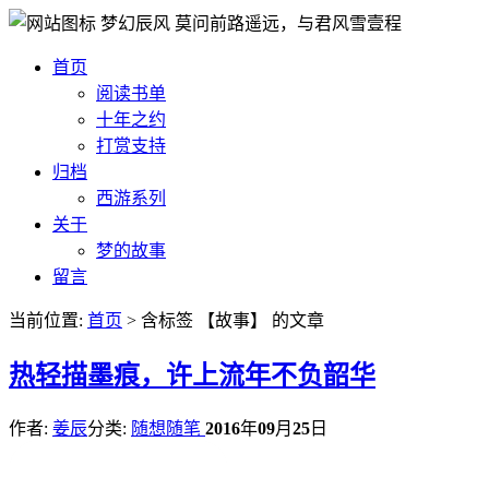
梦幻辰风
莫问前路遥远，与君风雪壹程
首页
阅读书单
十年之约
打赏支持
归档
西游系列
关于
梦的故事
留言
当前位置:
首页
> 含标签 【故事】 的文章
热
轻描墨痕，许上流年不负韶华
作者:
姜辰
分类:
随想随笔
2016
年
09
月
25
日