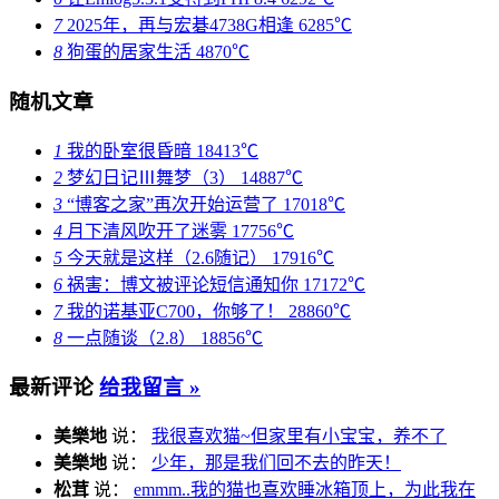
7
2025年，再与宏碁4738G相逢
6285℃
8
狗蛋的居家生活
4870℃
随机文章
1
我的卧室很昏暗
18413℃
2
梦幻日记Ⅲ舞梦（3）
14887℃
3
“博客之家”再次开始运营了
17018℃
4
月下清风吹开了迷雾
17756℃
5
今天就是这样（2.6随记）
17916℃
6
祸害：博文被评论短信通知你
17172℃
7
我的诺基亚C700，你够了！
28860℃
8
一点随谈（2.8）
18856℃
最新评论
给我留言 »
美樂地
说：
我很喜欢猫~但家里有小宝宝，养不了
美樂地
说：
少年，那是我们回不去的昨天！
松茸
说：
emmm..我的猫也喜欢睡冰箱顶上，为此我在