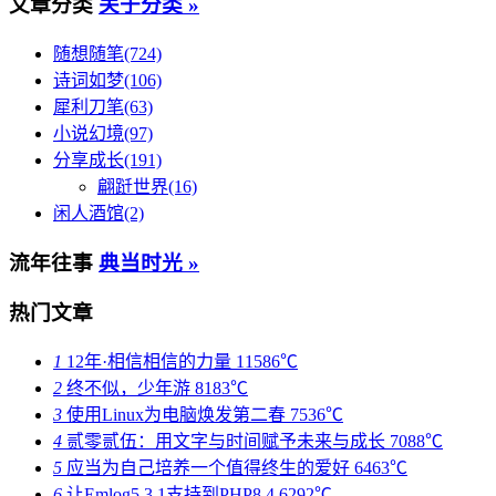
文章分类
关于分类 »
随想随笔(724)
诗词如梦(106)
犀利刀笔(63)
小说幻境(97)
分享成长(191)
翩跹世界(16)
闲人酒馆(2)
流年往事
典当时光 »
热门文章
1
12年·相信相信的力量
11586℃
2
终不似，少年游
8183℃
3
使用Linux为电脑焕发第二春
7536℃
4
贰零贰伍：用文字与时间赋予未来与成长
7088℃
5
应当为自己培养一个值得终生的爱好
6463℃
6
让Emlog5.3.1支持到PHP8.4
6292℃