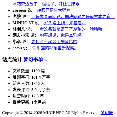
冰箱旁边放了一根柱子，好让它爬�...
2broear
说：
转眼已是只大猫咪
老狼
说：
还是要直面问题，解决问题才是最根本之道。
MINUO.ST
说：
好久没上线，来看看。
林羽凡
说：
一看这名就是寄于了厚望的，哈哈哈
网友小宋
说：
狗蛋想说，你是真狗啊。
小彦
说：
为什么不起名叫猫蛋哈哈
acevs
说：
你用猫的视角重新探索。
站点统计
梦幻书单 »
文章数量:
1199
篇
堆砌字符:
101.4
万字
留言人数:
1846
人
发表评论:
3.0
万余条
运营时间:
12.5
年
最后更新:
1
个月前
Copyright © 2014-2026 MHCF.NET All Rights Reserved.
梦幻辰