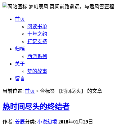
梦幻辰风
莫问前路遥远，与君风雪壹程
首页
阅读书单
十年之约
打赏支持
归档
西游系列
关于
梦的故事
留言
当前位置:
首页
> 含标签 【时间尽头】 的文章
热
时间尽头的终结者
作者:
姜辰
分类:
小说幻境
2018
年
01
月
29
日