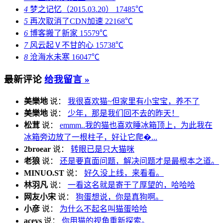
4
梦之记忆（2015.03.20）
17485℃
5
再次取消了CDN加速
22168℃
6
博客搬了新家
15579℃
7
风云起Ⅴ不甘的心
15738℃
8
沧海水未寒
16047℃
最新评论
给我留言 »
美樂地
说：
我很喜欢猫~但家里有小宝宝，养不了
美樂地
说：
少年，那是我们回不去的昨天！
松茸
说：
emmm..我的猫也喜欢睡冰箱顶上，为此我在
冰箱旁边放了一根柱子，好让它爬�...
2broear
说：
转眼已是只大猫咪
老狼
说：
还是要直面问题，解决问题才是最根本之道。
MINUO.ST
说：
好久没上线，来看看。
林羽凡
说：
一看这名就是寄于了厚望的，哈哈哈
网友小宋
说：
狗蛋想说，你是真狗啊。
小彦
说：
为什么不起名叫猫蛋哈哈
acevs
说：
你用猫的视角重新探索。