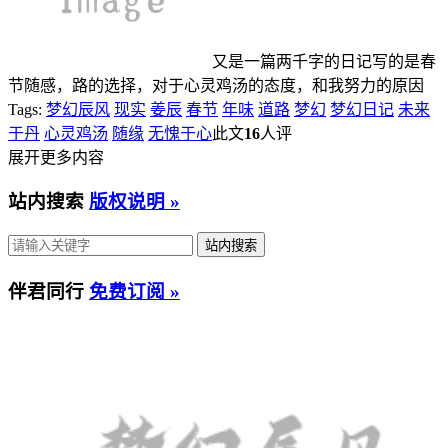
又是一篇两千字的日记写的是春
节随感，路的选择，对于心灵鸡汤的态度，和我努力的原因
Tags:
梦幻辰风
现实
姜辰
春节
年味
道路
梦幻
梦幻日记
未来
于丹
心灵鸡汤
随缘
无愧于心
此文
16
人评
展开更多内容
站内搜索
版权说明 »
伴君同行
免费订阅 »