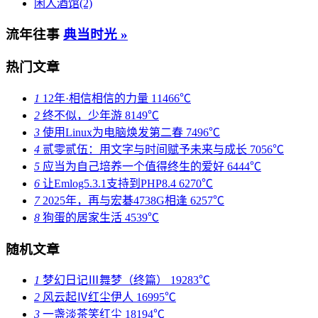
闲人酒馆(2)
流年往事
典当时光 »
热门文章
1
12年·相信相信的力量
11466℃
2
终不似，少年游
8149℃
3
使用Linux为电脑焕发第二春
7496℃
4
贰零贰伍：用文字与时间赋予未来与成长
7056℃
5
应当为自己培养一个值得终生的爱好
6444℃
6
让Emlog5.3.1支持到PHP8.4
6270℃
7
2025年，再与宏碁4738G相逢
6257℃
8
狗蛋的居家生活
4539℃
随机文章
1
梦幻日记Ⅲ舞梦（终篇）
19283℃
2
风云起Ⅳ红尘伊人
16995℃
3
一盏淡茶笑红尘
18194℃