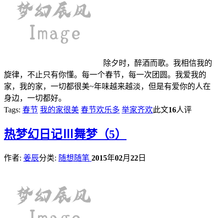
除夕时，醉酒而歌。我相信我的
旋律，不止只有你懂。每一个春节，每一次团圆。我爱我的
家，我的家，一切都很美~年味越来越淡，但是有爱你的人在
身边，一切都好。
Tags:
春节
我的家很美
春节欢乐多
举家齐欢
此文
16
人评
热
梦幻日记Ⅲ舞梦（5）
作者:
姜辰
分类:
随想随笔
2015
年
02
月
22
日