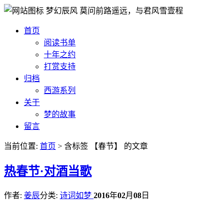
梦幻辰风
莫问前路遥远，与君风雪壹程
首页
阅读书单
十年之约
打赏支持
归档
西游系列
关于
梦的故事
留言
当前位置:
首页
> 含标签 【春节】 的文章
热
春节·对酒当歌
作者:
姜辰
分类:
诗词如梦
2016
年
02
月
08
日