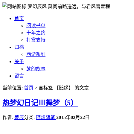
梦幻辰风
莫问前路遥远，与君风雪壹程
首页
阅读书单
十年之约
打赏支持
归档
西游系列
关于
梦的故事
留言
当前位置:
首页
> 含标签 【随缘】 的文章
热
梦幻日记Ⅲ舞梦（5）
作者:
姜辰
分类:
随想随笔
2015
年
02
月
22
日