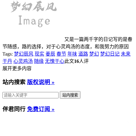
又是一篇两千字的日记写的是春
节随感，路的选择，对于心灵鸡汤的态度，和我努力的原因
Tags:
梦幻辰风
现实
姜辰
春节
年味
道路
梦幻
梦幻日记
未来
于丹
心灵鸡汤
随缘
无愧于心
此文
16
人评
展开更多内容
站内搜索
版权说明 »
伴君同行
免费订阅 »