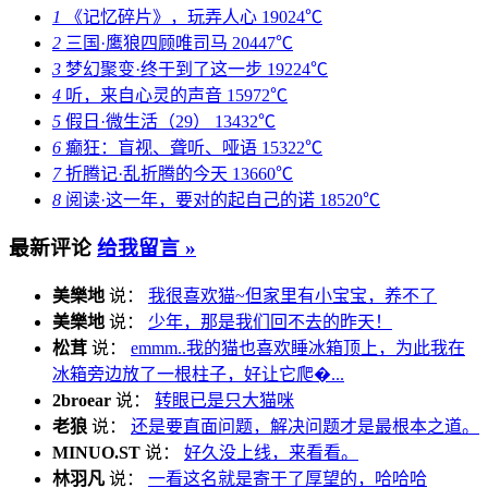
1
《记忆碎片》，玩弄人心
19024℃
2
三国·鹰狼四顾唯司马
20447℃
3
梦幻聚变·终于到了这一步
19224℃
4
听，来自心灵的声音
15972℃
5
假日·微生活（29）
13432℃
6
癫狂：盲视、聋听、哑语
15322℃
7
折腾记·乱折腾的今天
13660℃
8
阅读·这一年，要对的起自己的诺
18520℃
最新评论
给我留言 »
美樂地
说：
我很喜欢猫~但家里有小宝宝，养不了
美樂地
说：
少年，那是我们回不去的昨天！
松茸
说：
emmm..我的猫也喜欢睡冰箱顶上，为此我在
冰箱旁边放了一根柱子，好让它爬�...
2broear
说：
转眼已是只大猫咪
老狼
说：
还是要直面问题，解决问题才是最根本之道。
MINUO.ST
说：
好久没上线，来看看。
林羽凡
说：
一看这名就是寄于了厚望的，哈哈哈