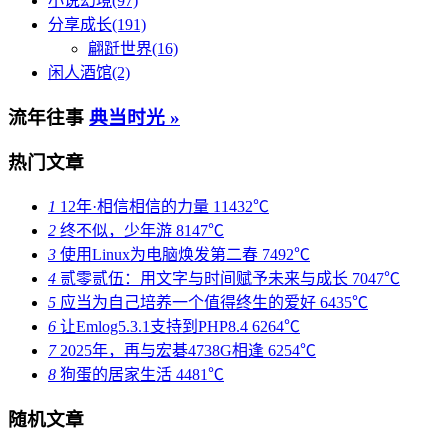
小说幻境(97)
分享成长(191)
翩跹世界(16)
闲人酒馆(2)
流年往事
典当时光 »
热门文章
1
12年·相信相信的力量
11432℃
2
终不似，少年游
8147℃
3
使用Linux为电脑焕发第二春
7492℃
4
贰零贰伍：用文字与时间赋予未来与成长
7047℃
5
应当为自己培养一个值得终生的爱好
6435℃
6
让Emlog5.3.1支持到PHP8.4
6264℃
7
2025年，再与宏碁4738G相逢
6254℃
8
狗蛋的居家生活
4481℃
随机文章