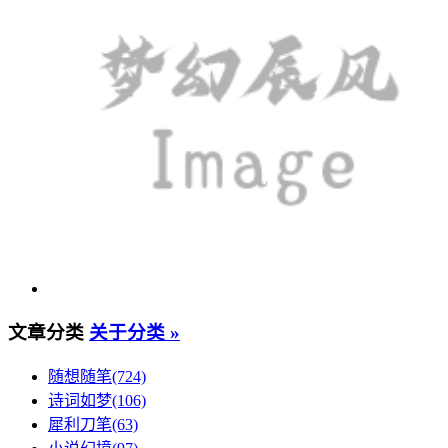
文章分类
关于分类 »
随想随笔(724)
诗词如梦(106)
犀利刀笔(63)