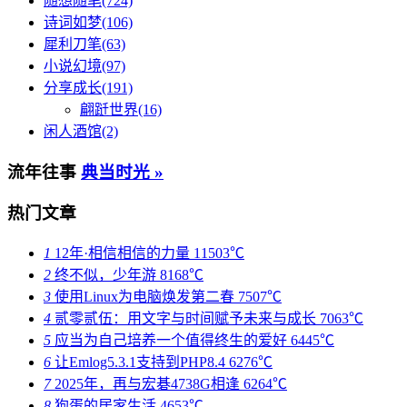
随想随笔(724)
诗词如梦(106)
犀利刀笔(63)
小说幻境(97)
分享成长(191)
翩跹世界(16)
闲人酒馆(2)
流年往事
典当时光 »
热门文章
1
12年·相信相信的力量
11503℃
2
终不似，少年游
8168℃
3
使用Linux为电脑焕发第二春
7507℃
4
贰零贰伍：用文字与时间赋予未来与成长
7063℃
5
应当为自己培养一个值得终生的爱好
6445℃
6
让Emlog5.3.1支持到PHP8.4
6276℃
7
2025年，再与宏碁4738G相逢
6264℃
8
狗蛋的居家生活
4653℃