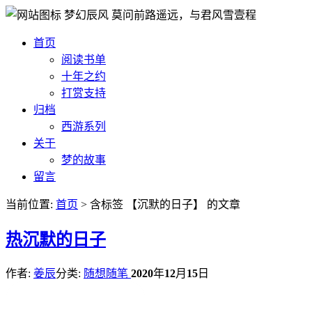
梦幻辰风
莫问前路遥远，与君风雪壹程
首页
阅读书单
十年之约
打赏支持
归档
西游系列
关于
梦的故事
留言
当前位置:
首页
> 含标签 【沉默的日子】 的文章
热
沉默的日子
作者:
姜辰
分类:
随想随笔
2020
年
12
月
15
日