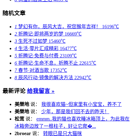
随机文章
1
梦幻有你，辰风大吉，祝您猴年吉祥！
16196℃
2
折腾记·即将两岁的梦
16669℃
3
生死不过如梦
15460℃
4
生活·零片汇成精彩
16477℃
5
折腾记·免费与付费
23109℃
6
折腾记·生命不息，折腾不止
22615℃
7
春节·对酒当歌
17352℃
8
辰风行动·镜像的解决方法
22942℃
最新评论
给我留言 »
美樂地
说：
我很喜欢猫~但家里有小宝宝，养不了
美樂地
说：
少年，那是我们回不去的昨天！
松茸
说：
emmm..我的猫也喜欢睡冰箱顶上，为此我在
冰箱旁边放了一根柱子，好让它爬�...
2broear
说：
转眼已是只大猫咪