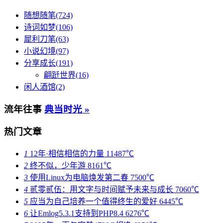
随想随笔(724)
诗词如梦(106)
犀利刀笔(63)
小说幻境(97)
分享成长(191)
翩跹世界(16)
闲人酒馆(2)
流年往事
典当时光 »
热门文章
1
12年·相信相信的力量
11487℃
2
终不似，少年游
8161℃
3
使用Linux为电脑焕发第二春
7500℃
4
贰零贰伍：用文字与时间赋予未来与成长
7060℃
5
应当为自己培养一个值得终生的爱好
6445℃
6
让Emlog5.3.1支持到PHP8.4
6276℃