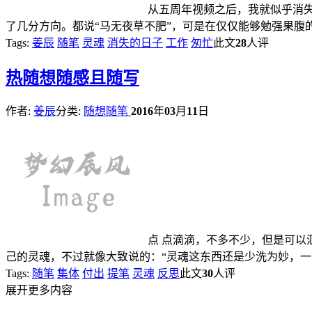
从五周年视频之后，我就似乎消
了几分方向。都说“马无夜草不肥”，可是在仅仅能够勉强果腹
Tags:
姜辰
随笔
灵魂
消失的日子
工作
匆忙
此文
28
人评
热
随想随感且随写
作者:
姜辰
分类:
随想随笔
2016
年
03
月
11
日
点 点滴滴，不多不少，但是可以
己的灵魂，不过就像大致说的：“灵魂这东西还是少洗为妙，一
Tags:
随笔
集体
付出
提笔
灵魂
反思
此文
30
人评
展开更多内容