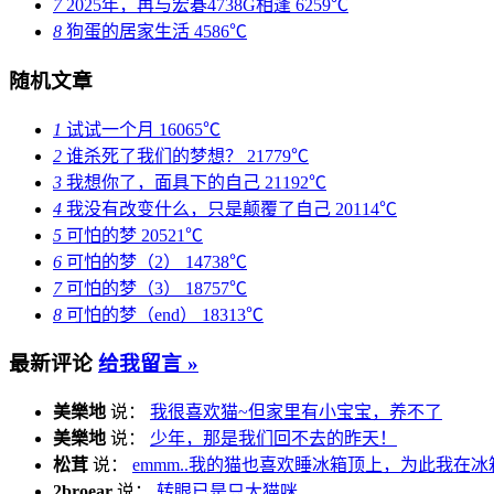
7
2025年，再与宏碁4738G相逢
6259℃
8
狗蛋的居家生活
4586℃
随机文章
1
试试一个月
16065℃
2
谁杀死了我们的梦想？
21779℃
3
我想你了，面具下的自己
21192℃
4
我没有改变什么，只是颠覆了自己
20114℃
5
可怕的梦
20521℃
6
可怕的梦（2）
14738℃
7
可怕的梦（3）
18757℃
8
可怕的梦（end）
18313℃
最新评论
给我留言 »
美樂地
说：
我很喜欢猫~但家里有小宝宝，养不了
美樂地
说：
少年，那是我们回不去的昨天！
松茸
说：
emmm..我的猫也喜欢睡冰箱顶上，为此我在冰
2broear
说：
转眼已是只大猫咪