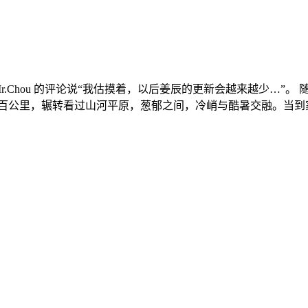
.Chou 的评论说“我估摸着，以后姜辰的更新会越来越少…”
百公里，辗转看过山河平原，葱郁之间，冷峭与酷暑交融。当到家