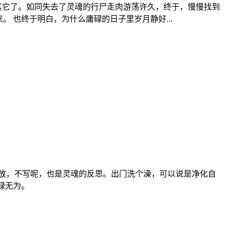
其它了。如同失去了灵魂的行尸走肉游荡许久，终于，慢慢找到
 也终于明白，为什么庸碌的日子里岁月静好...
释放，不写呢，也是灵魂的反思。出门洗个澡，可以说是净化自
碌无为。