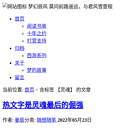
梦幻辰风
莫问前路遥远，与君风雪壹程
首页
阅读书单
十年之约
打赏支持
归档
西游系列
关于
梦的故事
留言
当前位置:
首页
> 含标签 【灵魂】 的文章
热
文字是灵魂最后的倔强
作者:
姜辰
分类:
随想随笔
2022
年
05
月
23
日