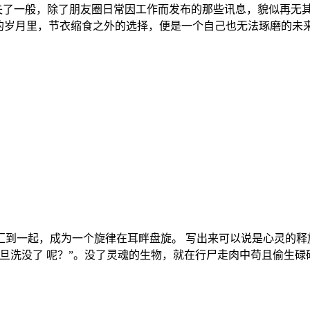
失了一般，除了朋友圈日常因工作而发布的那些讯息，貌似再无
的岁月里，节衣缩食之外的选择，便是一个自己也无法琢磨的未来。
汇到一起，成为一个旋律在耳畔盘旋。 写出来可以说是心灵的
旦洗没了 呢？”。没了灵魂的生物，就在行尸走肉中苟且偷生碌