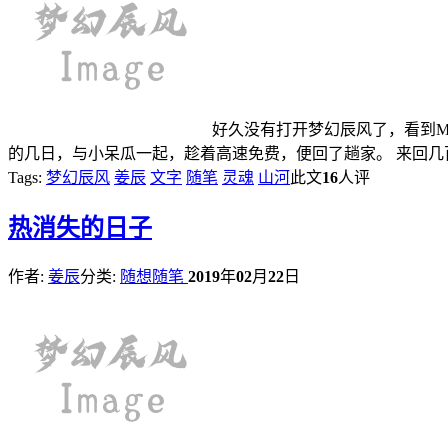
好久没有打开梦幻辰风了，看到Mr
的几日，与小呆瓜一起，趁着高速免费，便回了趟家。 来回几
Tags:
梦幻辰风
姜辰
文字
随笔
灵魂
山河
此文
16
人评
热
消失的日子
作者:
姜辰
分类:
随想随笔
2019
年
02
月
22
日