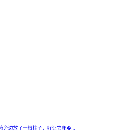
箱旁边放了一根柱子，好让它爬�...