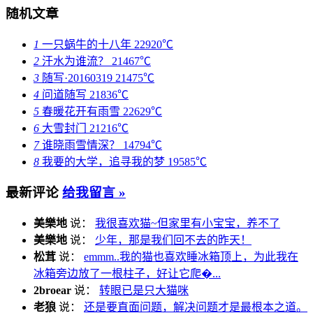
随机文章
1
一只蜗牛的十八年
22920℃
2
汗水为谁流？
21467℃
3
随写·20160319
21475℃
4
问道随写
21836℃
5
春暖花开有雨雪
22629℃
6
大雪封门
21216℃
7
谁晓雨雪情深？
14794℃
8
我要的大学，追寻我的梦
19585℃
最新评论
给我留言 »
美樂地
说：
我很喜欢猫~但家里有小宝宝，养不了
美樂地
说：
少年，那是我们回不去的昨天！
松茸
说：
emmm..我的猫也喜欢睡冰箱顶上，为此我在
冰箱旁边放了一根柱子，好让它爬�...
2broear
说：
转眼已是只大猫咪
老狼
说：
还是要直面问题，解决问题才是最根本之道。