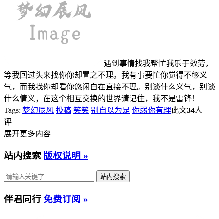
遇到事情找我帮忙我乐于效劳，
等我回过头来找你你却置之不理。我有事要忙你觉得不够义
气，而我找你却看你悠闲自在直接不理。别谈什么义气，别谈
什么情义，在这个相互交换的世界请记住，我不是雷锋！
Tags:
梦幻辰风
投稿
笑笑
别自以为是
你弱你有理
此文
34
人
评
展开更多内容
站内搜索
版权说明 »
伴君同行
免费订阅 »