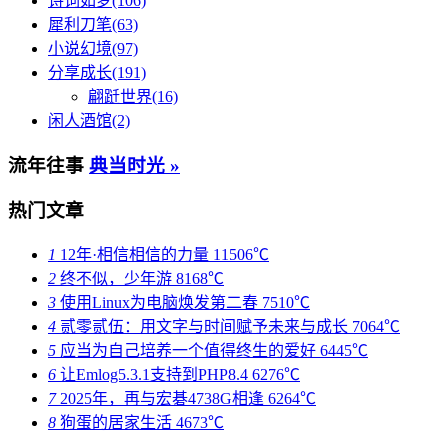
诗词如梦(106)
犀利刀笔(63)
小说幻境(97)
分享成长(191)
翩跹世界(16)
闲人酒馆(2)
流年往事
典当时光 »
热门文章
1
12年·相信相信的力量
11506℃
2
终不似，少年游
8168℃
3
使用Linux为电脑焕发第二春
7510℃
4
贰零贰伍：用文字与时间赋予未来与成长
7064℃
5
应当为自己培养一个值得终生的爱好
6445℃
6
让Emlog5.3.1支持到PHP8.4
6276℃
7
2025年，再与宏碁4738G相逢
6264℃
8
狗蛋的居家生活
4673℃