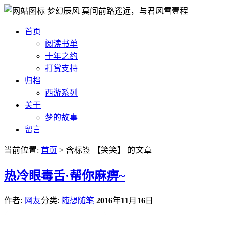
梦幻辰风
莫问前路遥远，与君风雪壹程
首页
阅读书单
十年之约
打赏支持
归档
西游系列
关于
梦的故事
留言
当前位置:
首页
> 含标签 【笑笑】 的文章
热
冷眼毒舌·帮你麻痹~
作者:
网友
分类:
随想随笔
2016
年
11
月
16
日