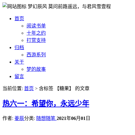
梦幻辰风
莫问前路遥远，与君风雪壹程
首页
阅读书单
十年之约
打赏支持
归档
西游系列
关于
梦的故事
留言
当前位置:
首页
> 含标签 【糖果】 的文章
热
六一：希望你，永远少年
作者:
姜辰
分类:
随想随笔
2021
年
06
月
01
日