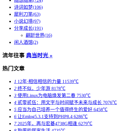
随想随笔(724)
诗词如梦(106)
犀利刀笔(63)
小说幻境(97)
分享成长(191)
翩跹世界(16)
闲人酒馆(2)
流年往事
典当时光 »
热门文章
1
12年·相信相信的力量
11539℃
2
终不似，少年游
8178℃
3
使用Linux为电脑焕发第二春
7530℃
4
贰零贰伍：用文字与时间赋予未来与成长
7076℃
5
应当为自己培养一个值得终生的爱好
6458℃
6
让Emlog5.3.1支持到PHP8.4
6286℃
7
2025年，再与宏碁4738G相逢
6279℃
8
狗蛋的居家生活
4735℃