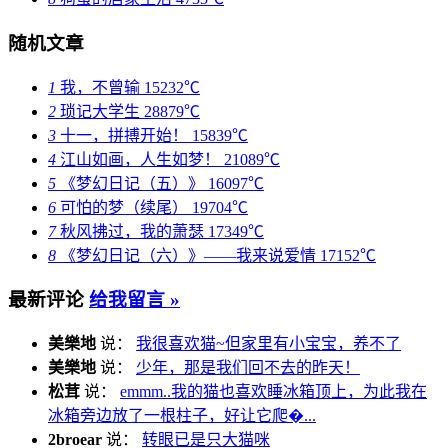
随机文章
1
我，不曾输
15232℃
2
琐记大学生
28879℃
3
十一，拼搏开始！
15839℃
4
江山如画，人生如梦！
21089℃
5
《梦幻日记（五）》
16097℃
6
可怕的梦（续尾）
19704℃
7
秋风拂过，我的萧瑟
17349℃
8
《梦幻日记（六）》——我来说爱情
17152℃
最新评论
给我留言 »
美樂地
说：
我很喜欢猫~但家里有小宝宝，养不了
美樂地
说：
少年，那是我们回不去的昨天！
松茸
说：
emmm..我的猫也喜欢睡冰箱顶上，为此我在
冰箱旁边放了一根柱子，好让它爬�...
2broear
说：
转眼已是只大猫咪