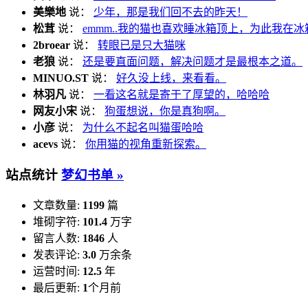
美樂地
说：
少年，那是我们回不去的昨天！
松茸
说：
emmm..我的猫也喜欢睡冰箱顶上，为此我在冰
2broear
说：
转眼已是只大猫咪
老狼
说：
还是要直面问题，解决问题才是最根本之道。
MINUO.ST
说：
好久没上线，来看看。
林羽凡
说：
一看这名就是寄于了厚望的，哈哈哈
网友小宋
说：
狗蛋想说，你是真狗啊。
小彦
说：
为什么不起名叫猫蛋哈哈
acevs
说：
你用猫的视角重新探索。
站点统计
梦幻书单 »
文章数量:
1199
篇
堆砌字符:
101.4
万字
留言人数:
1846
人
发表评论:
3.0
万余条
运营时间:
12.5
年
最后更新:
1
个月前