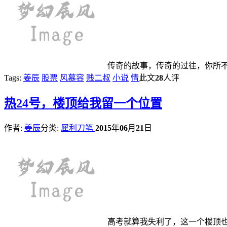
传奇的故事，传奇的过往，你所
Tags:
姜辰
股票
风慕容
贱二叔
小说
情
此文
28
人评
热
24号，楼顶给我留一个位置
作者:
姜辰
分类:
犀利刀笔
2015
年
06
月
21
日
高考就算我失利了，这一个楼顶