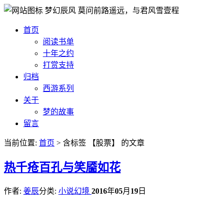
梦幻辰风
莫问前路遥远，与君风雪壹程
首页
阅读书单
十年之约
打赏支持
归档
西游系列
关于
梦的故事
留言
当前位置:
首页
> 含标签 【股票】 的文章
热
千疮百孔与笑靥如花
作者:
姜辰
分类:
小说幻境
2016
年
05
月
19
日