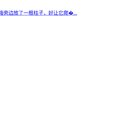
箱旁边放了一根柱子，好让它爬�...