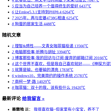
4
贰零贰伍：用文字与时间赋予未来与成长
7047℃
5
应当为自己培养一个值得终生的爱好
6437℃
6
让Emlog5.3.1支持到PHP8.4
6264℃
7
2025年，再与宏碁4738G相逢
6254℃
8
狗蛋的居家生活
4488℃
随机文章
1
理智&感性——文青女咖菲猫投递
13566℃
2
电脑那些事·折腾与胡扯
33940℃
3
博客那些事·我的回访与订阅·废弃的邮箱订阅
20166℃
4
这个世界不喜欢，但是我自己喜欢就好——《神探方谬
5
就算是输，也要输的漂亮
17838℃
6
windows10，完美简约的操作系统
25783℃
7
南柯一梦·路
14029℃
8
咖菲猫：双十的我，该有些什么
19420℃
最新评论
给我留言 »
美樂地
说：
我很喜欢猫~但家里有小宝宝，养不了