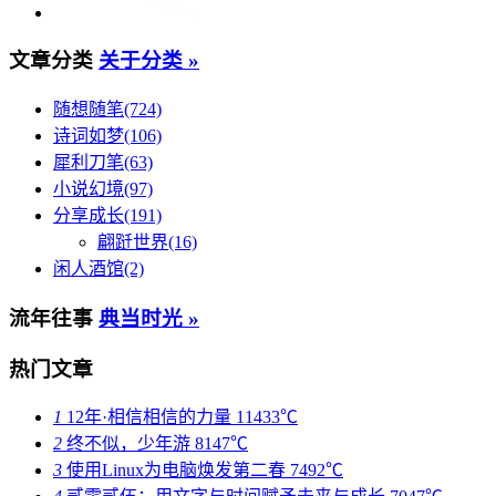
文章分类
关于分类 »
随想随笔(724)
诗词如梦(106)
犀利刀笔(63)
小说幻境(97)
分享成长(191)
翩跹世界(16)
闲人酒馆(2)
流年往事
典当时光 »
热门文章
1
12年·相信相信的力量
11433℃
2
终不似，少年游
8147℃
3
使用Linux为电脑焕发第二春
7492℃