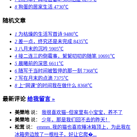
8
狗蛋的居家生活
4730℃
随机文章
1
为枯燥的生活写首诗
9480℃
2
差一点，终究还是未完成
8435℃
3
八月末的沉吟
5905℃
4
接二连三的倒霉事，絮絮叨叨的随笔
10691℃
5
晨曦前的深思
6611℃
6
随写于当时间被暂停的那一刻
7368℃
7
写在月末的点滴
7375℃
8
上“网课”的时间我在做什么
8368℃
最新评论
给我留言 »
美樂地
说：
我很喜欢猫~但家里有小宝宝，养不了
美樂地
说：
少年，那是我们回不去的昨天！
松茸
说：
emmm..我的猫也喜欢睡冰箱顶上，为此我在
冰箱旁边放了一根柱子，好让它爬�...