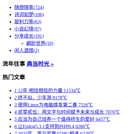
随想随笔(724)
诗词如梦(106)
犀利刀笔(63)
小说幻境(97)
分享成长(191)
翩跹世界(16)
闲人酒馆(2)
流年往事
典当时光 »
热门文章
1
12年·相信相信的力量
11534℃
2
终不似，少年游
8178℃
3
使用Linux为电脑焕发第二春
7526℃
4
贰零贰伍：用文字与时间赋予未来与成长
7076℃
5
应当为自己培养一个值得终生的爱好
6457℃
6
让Emlog5.3.1支持到PHP8.4
6286℃
7
2025年，再与宏碁4738G相逢
6279℃