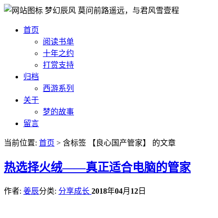
梦幻辰风
莫问前路遥远，与君风雪壹程
首页
阅读书单
十年之约
打赏支持
归档
西游系列
关于
梦的故事
留言
当前位置:
首页
> 含标签 【良心国产管家】 的文章
热
选择火绒——真正适合电脑的管家
作者:
姜辰
分类:
分享成长
2018
年
04
月
12
日