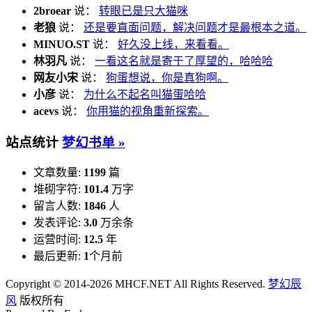
2broear
说：
转眼已是只大猫咪
老狼
说：
还是要直面问题，解决问题才是最根本之道。
MINUO.ST
说：
好久没上线，来看看。
林羽凡
说：
一看这名就是寄于了厚望的，哈哈哈
网友小宋
说：
狗蛋想说，你是真狗啊。
小彦
说：
为什么不起名叫猫蛋哈哈
acevs
说：
你用猫的视角重新探索。
站点统计
梦幻书单 »
文章数量:
1199
篇
堆砌字符:
101.4
万字
留言人数:
1846
人
发表评论:
3.0
万余条
运营时间:
12.5
年
最后更新:
1
个月前
Copyright © 2014-2026 MHCF.NET All Rights Reserved.
梦幻辰
风
版权所有