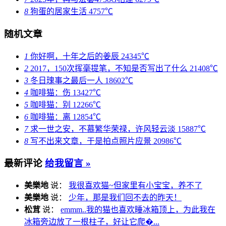
8
狗蛋的居家生活
4757℃
随机文章
1
你好啊，十年之后的姜辰
24345℃
2
2017，150次挥毫提笔，不知是否写出了什么
21408℃
3
冬日瑰事之最后一人
18602℃
4
咖啡猫：伤
13427℃
5
咖啡猫：别
12266℃
6
咖啡猫：离
12854℃
7
求一世之安，不慕繁华荣禄，许风轻云淡
15887℃
8
写不出来文章，于是拍点照片应景
20986℃
最新评论
给我留言 »
美樂地
说：
我很喜欢猫~但家里有小宝宝，养不了
美樂地
说：
少年，那是我们回不去的昨天！
松茸
说：
emmm..我的猫也喜欢睡冰箱顶上，为此我在
冰箱旁边放了一根柱子，好让它爬�...