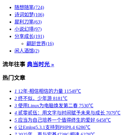
随想随笔(724)
诗词如梦(106)
犀利刀笔(63)
小说幻境(97)
分享成长(191)
翩跹世界(16)
闲人酒馆(2)
流年往事
典当时光 »
热门文章
1
12年·相信相信的力量
11549℃
2
终不似，少年游
8181℃
3
使用Linux为电脑焕发第二春
7530℃
4
贰零贰伍：用文字与时间赋予未来与成长
7079℃
5
应当为自己培养一个值得终生的爱好
6458℃
6
让Emlog5.3.1支持到PHP8.4
6286℃
7
2025年，再与宏碁4738G相逢
6279℃