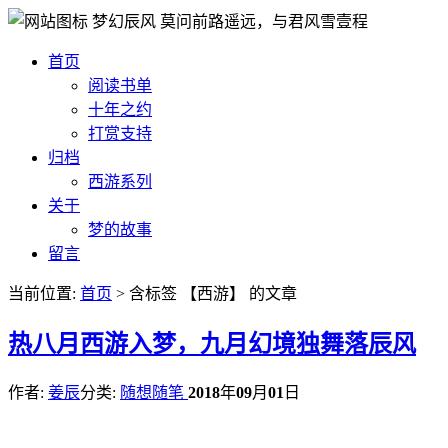
梦幻辰风
莫问前路遥远，与君风雪壹程
首页
阅读书单
十年之约
打赏支持
归档
西游系列
关于
梦的故事
留言
当前位置:
首页
> 含标签 【西游】 的文章
热
八月西游入梦，九月幻境独舞落辰风
作者:
姜辰
分类:
随想随笔
2018
年
09
月
01
日