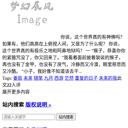
你说，这个世界真的有神佛吗？
如果有，他们高高在上俯视人间，又是为了什么呢？ 你说，
这个世界真的有极乐之地和阿鼻地狱吗？ 一 “猴子，恭喜你你
的紧箍咒没了，你又回来了。”我看着面前披着袈裟的猴子，
再也没有了金甲，也没有了戾气，冷静而又冷漠，眼里慈悲而
又冷酷。 “小子，我好像不知道该去干...
Tags:
姜辰
未来
随笔
九月
西游
茫然
重复的日子
未来的我
此
文
22
人评
展开更多内容
站内搜索
版权说明 »