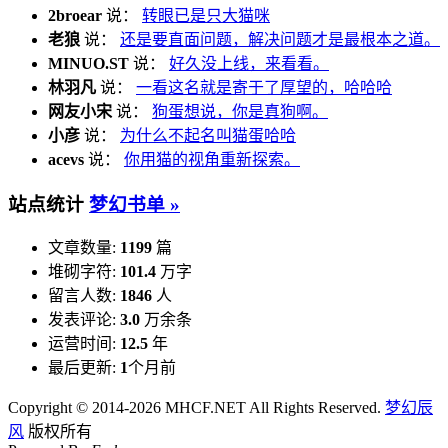
2broear
说：
转眼已是只大猫咪
老狼
说：
还是要直面问题，解决问题才是最根本之道。
MINUO.ST
说：
好久没上线，来看看。
林羽凡
说：
一看这名就是寄于了厚望的，哈哈哈
网友小宋
说：
狗蛋想说，你是真狗啊。
小彦
说：
为什么不起名叫猫蛋哈哈
acevs
说：
你用猫的视角重新探索。
站点统计
梦幻书单 »
文章数量:
1199
篇
堆砌字符:
101.4
万字
留言人数:
1846
人
发表评论:
3.0
万余条
运营时间:
12.5
年
最后更新:
1
个月前
Copyright © 2014-2026 MHCF.NET All Rights Reserved.
梦幻辰
风
版权所有