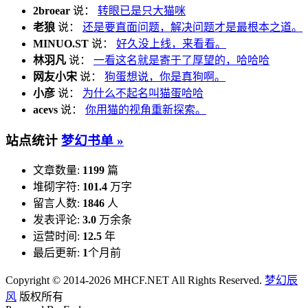
2broear
说：
转眼已是只大猫咪
老狼
说：
还是要直面问题，解决问题才是最根本之道。
MINUO.ST
说：
好久没上线，来看看。
林羽凡
说：
一看这名就是寄于了厚望的，哈哈哈
网友小宋
说：
狗蛋想说，你是真狗啊。
小彦
说：
为什么不起名叫猫蛋哈哈
acevs
说：
你用猫的视角重新探索。
站点统计
梦幻书单 »
文章数量:
1199
篇
堆砌字符:
101.4
万字
留言人数:
1846
人
发表评论:
3.0
万余条
运营时间:
12.5
年
最后更新:
1
个月前
Copyright © 2014-2026 MHCF.NET All Rights Reserved.
梦幻辰
风
版权所有