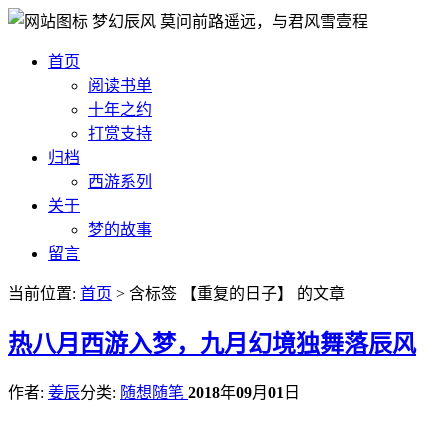
梦幻辰风
莫问前路遥远，与君风雪壹程
首页
阅读书单
十年之约
打赏支持
归档
西游系列
关于
梦的故事
留言
当前位置:
首页
> 含标签 【重复的日子】 的文章
热
八月西游入梦，九月幻境独舞落辰风
作者:
姜辰
分类:
随想随笔
2018
年
09
月
01
日