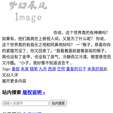
你说，这个世界真的有神佛吗？
如果有，他们高高在上俯视人间，又是为了什么呢？ 你说，
这个世界真的有极乐之地和阿鼻地狱吗？ 一 “猴子，恭喜你你
的紧箍咒没了，你又回来了。”我看着面前披着袈裟的猴子，
再也没有了金甲，也没有了戾气，冷静而又冷漠，眼里慈悲而
又冷酷。 “小子，我好像不知道该去干...
Tags:
姜辰
未来
随笔
九月
西游
茫然
重复的日子
未来的我
此
文
22
人评
展开更多内容
站内搜索
版权说明 »