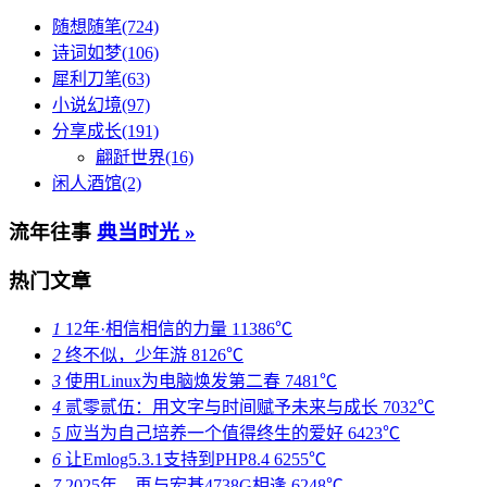
随想随笔(724)
诗词如梦(106)
犀利刀笔(63)
小说幻境(97)
分享成长(191)
翩跹世界(16)
闲人酒馆(2)
流年往事
典当时光 »
热门文章
1
12年·相信相信的力量
11386℃
2
终不似，少年游
8126℃
3
使用Linux为电脑焕发第二春
7481℃
4
贰零贰伍：用文字与时间赋予未来与成长
7032℃
5
应当为自己培养一个值得终生的爱好
6423℃
6
让Emlog5.3.1支持到PHP8.4
6255℃
7
2025年，再与宏碁4738G相逢
6248℃