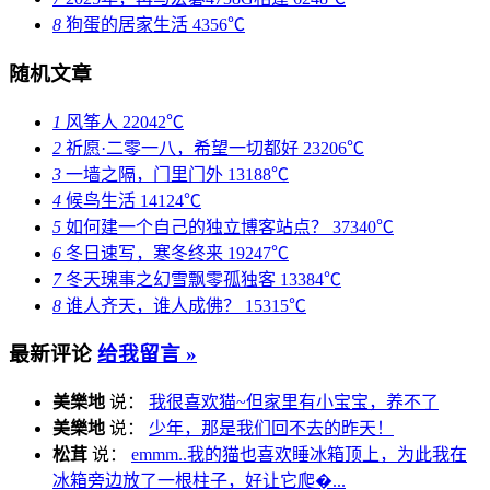
8
狗蛋的居家生活
4356℃
随机文章
1
风筝人
22042℃
2
祈愿·二零一八，希望一切都好
23206℃
3
一墙之隔，门里门外
13188℃
4
候鸟生活
14124℃
5
如何建一个自己的独立博客站点？
37340℃
6
冬日速写，寒冬终来
19247℃
7
冬天瑰事之幻雪飘零孤独客
13384℃
8
谁人齐天，谁人成佛？
15315℃
最新评论
给我留言 »
美樂地
说：
我很喜欢猫~但家里有小宝宝，养不了
美樂地
说：
少年，那是我们回不去的昨天！
松茸
说：
emmm..我的猫也喜欢睡冰箱顶上，为此我在
冰箱旁边放了一根柱子，好让它爬�...