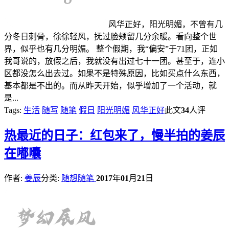
风华正好，阳光明媚，不曾有几
分冬日刺骨，徐徐轻风，抚过脸颊留几分余暖。看向整个世
界，似乎也有几分明媚。 整个假期，我“偏安”于71团，正如
我哥说的，放假之后，我就没有出过七十一团。甚至于，连小
区都没怎么出去过。如果不是特殊原因，比如买点什么东西，
基本都是不出的。而从昨天开始，似乎增加了一个活动，就
是...
Tags:
生活
随写
随笔
假日
阳光明媚
风华正好
此文
34
人评
热
最近的日子：红包来了，慢半拍的姜辰
在嘟囔
作者:
姜辰
分类:
随想随笔
2017
年
01
月
21
日