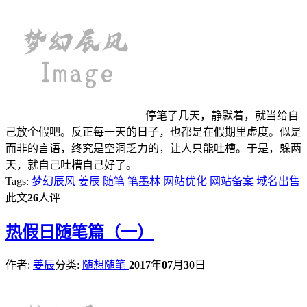
停笔了几天，静默着，就当给自
己放个假吧。反正每一天的日子，也都是在假期里虚度。似是
而非的言语，终究是空洞乏力的，让人只能吐槽。于是，躲两
天，就自己吐槽自己好了。
Tags:
梦幻辰风
姜辰
随笔
笔墨林
网站优化
网站备案
域名出售
此文
26
人评
热
假日随笔篇（一）
作者:
姜辰
分类:
随想随笔
2017
年
07
月
30
日