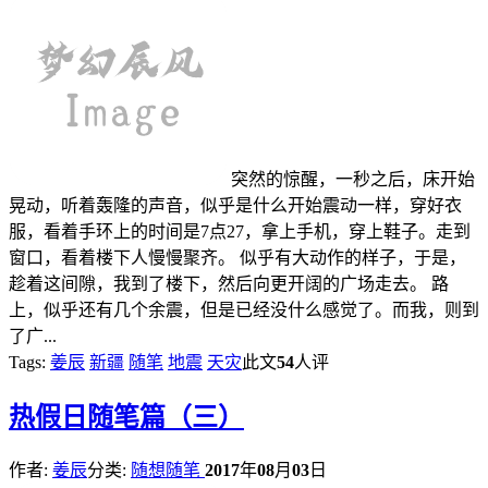
突然的惊醒，一秒之后，床开始
晃动，听着轰隆的声音，似乎是什么开始震动一样，穿好衣
服，看着手环上的时间是7点27，拿上手机，穿上鞋子。走到
窗口，看着楼下人慢慢聚齐。 似乎有大动作的样子，于是，
趁着这间隙，我到了楼下，然后向更开阔的广场走去。 路
上，似乎还有几个余震，但是已经没什么感觉了。而我，则到
了广...
Tags:
姜辰
新疆
随笔
地震
天灾
此文
54
人评
热
假日随笔篇（三）
作者:
姜辰
分类:
随想随笔
2017
年
08
月
03
日