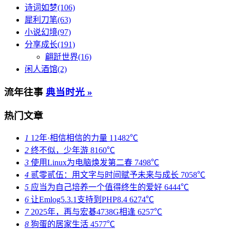
诗词如梦(106)
犀利刀笔(63)
小说幻境(97)
分享成长(191)
翩跹世界(16)
闲人酒馆(2)
流年往事
典当时光 »
热门文章
1
12年·相信相信的力量
11482℃
2
终不似，少年游
8160℃
3
使用Linux为电脑焕发第二春
7498℃
4
贰零贰伍：用文字与时间赋予未来与成长
7058℃
5
应当为自己培养一个值得终生的爱好
6444℃
6
让Emlog5.3.1支持到PHP8.4
6274℃
7
2025年，再与宏碁4738G相逢
6257℃
8
狗蛋的居家生活
4577℃