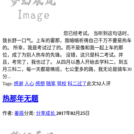
您已经考试。 当听到这句话时，
我长舒一口气。上车的霎那，我暗暗祈祷自己千万不要是热车
的。 所幸，我是考试过了的。而不是像和我一起上车的那
位，成了为别人热车的先锋。 没错，这只是科二考试。并
且，考完了，我也过了。 从四月以愚人开始去学科二，到五
月三科二，每一天都是晚班，七公里多的路，我无论是骑车30
分...
Tags:
感谢
人心
感想
随笔
驾校
科二过了
此文
52
人评
热
那年无题
作者:
姜辰
分类:
分享成长
2017
年
02
月
25
日