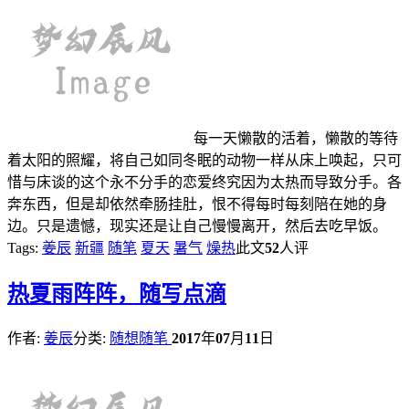
每一天懒散的活着，懒散的等待
着太阳的照耀，将自己如同冬眠的动物一样从床上唤起，只可
惜与床谈的这个永不分手的恋爱终究因为太热而导致分手。各
奔东西，但是却依然牵肠挂肚，恨不得每时每刻陪在她的身
边。只是遗憾，现实还是让自己慢慢离开，然后去吃早饭。
Tags:
姜辰
新疆
随笔
夏天
暑气
燥热
此文
52
人评
热
夏雨阵阵，随写点滴
作者:
姜辰
分类:
随想随笔
2017
年
07
月
11
日