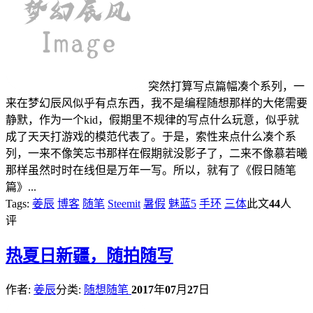
突然打算写点篇幅凑个系列，一
来在梦幻辰风似乎有点东西，我不是编程随想那样的大佬需要
静默，作为一个kid，假期里不规律的写点什么玩意，似乎就
成了天天打游戏的模范代表了。于是，索性来点什么凑个系
列，一来不像笑忘书那样在假期就没影子了，二来不像慕若曦
那样虽然时时在线但是万年一写。所以，就有了《假日随笔
篇》...
Tags:
姜辰
博客
随笔
Steemit
暑假
魅蓝5
手环
三体
此文
44
人
评
热
夏日新疆，随拍随写
作者:
姜辰
分类:
随想随笔
2017
年
07
月
27
日