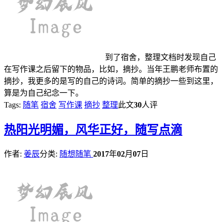
到了宿舍，整理文档时发现自己
在写作课之后留下的物品，比如，摘抄。当年王鹏老师布置的
摘抄，我更多的是写的自己的诗词。简单的摘抄一些到这里，
算是为自己纪念一下。
Tags:
随笔
宿舍
写作课
摘抄
整理
此文
30
人评
热
阳光明媚，风华正好，随写点滴
作者:
姜辰
分类:
随想随笔
2017
年
02
月
07
日