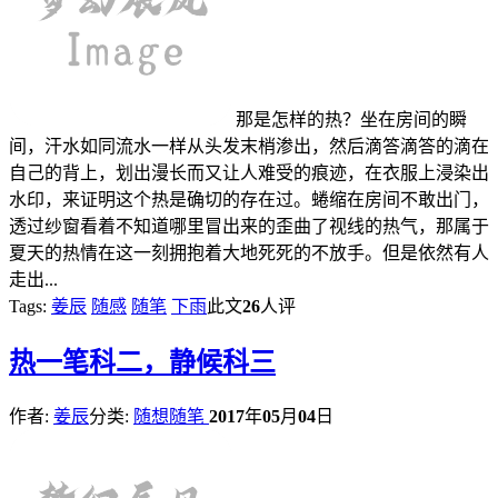
那是怎样的热？坐在房间的瞬
间，汗水如同流水一样从头发末梢渗出，然后滴答滴答的滴在
自己的背上，划出漫长而又让人难受的痕迹，在衣服上浸染出
水印，来证明这个热是确切的存在过。蜷缩在房间不敢出门，
透过纱窗看着不知道哪里冒出来的歪曲了视线的热气，那属于
夏天的热情在这一刻拥抱着大地死死的不放手。但是依然有人
走出...
Tags:
姜辰
随感
随笔
下雨
此文
26
人评
热
一笔科二，静候科三
作者:
姜辰
分类:
随想随笔
2017
年
05
月
04
日