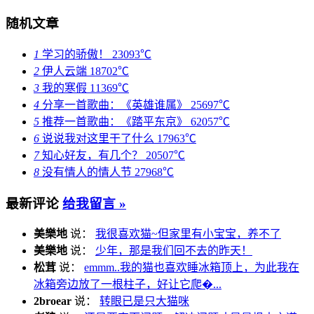
随机文章
1
学习的骄傲！
23093℃
2
伊人云端
18702℃
3
我的寒假
11369℃
4
分享一首歌曲：《英雄谁属》
25697℃
5
推荐一首歌曲：《踏平东京》
62057℃
6
说说我对这里干了什么
17963℃
7
知心好友，有几个？
20507℃
8
没有情人的情人节
27968℃
最新评论
给我留言 »
美樂地
说：
我很喜欢猫~但家里有小宝宝，养不了
美樂地
说：
少年，那是我们回不去的昨天！
松茸
说：
emmm..我的猫也喜欢睡冰箱顶上，为此我在
冰箱旁边放了一根柱子，好让它爬�...
2broear
说：
转眼已是只大猫咪