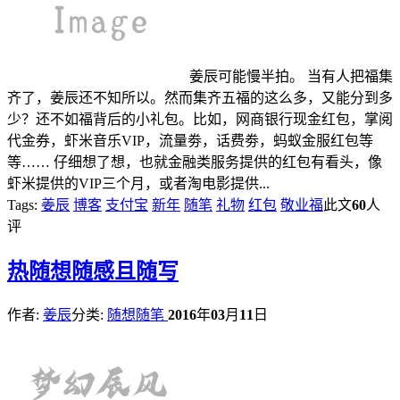
姜辰可能慢半拍。 当有人把福集
齐了，姜辰还不知所以。然而集齐五福的这么多，又能分到多
少？还不如福背后的小礼包。比如，网商银行现金红包，掌阅
代金券，虾米音乐VIP，流量劵，话费劵，蚂蚁金服红包等
等…… 仔细想了想，也就金融类服务提供的红包有看头，像
虾米提供的VIP三个月，或者淘电影提供...
Tags:
姜辰
博客
支付宝
新年
随笔
礼物
红包
敬业福
此文
60
人
评
热
随想随感且随写
作者:
姜辰
分类:
随想随笔
2016
年
03
月
11
日