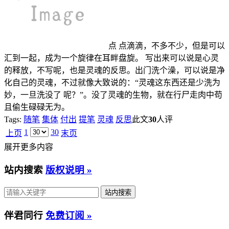
点 点滴滴，不多不少，但是可以
汇到一起，成为一个旋律在耳畔盘旋。 写出来可以说是心灵
的释放，不写呢，也是灵魂的反思。出门洗个澡，可以说是净
化自己的灵魂，不过就像大致说的：“灵魂这东西还是少洗为
妙，一旦洗没了 呢？”。没了灵魂的生物，就在行尸走肉中苟
且偷生碌碌无为。
Tags:
随笔
集体
付出
提笔
灵魂
反思
此文
30
人评
1
30
上页
末页
展开更多内容
站内搜索
版权说明 »
伴君同行
免费订阅 »