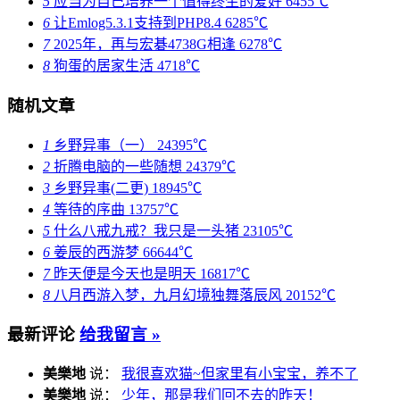
5
应当为自己培养一个值得终生的爱好
6455℃
6
让Emlog5.3.1支持到PHP8.4
6285℃
7
2025年，再与宏碁4738G相逢
6278℃
8
狗蛋的居家生活
4718℃
随机文章
1
乡野异事（一）
24395℃
2
折腾电脑的一些随想
24379℃
3
乡野异事(二更)
18945℃
4
等待的序曲
13757℃
5
什么八戒九戒？我只是一头猪
23105℃
6
姜辰的西游梦
66644℃
7
昨天便是今天也是明天
16817℃
8
八月西游入梦，九月幻境独舞落辰风
20152℃
最新评论
给我留言 »
美樂地
说：
我很喜欢猫~但家里有小宝宝，养不了
美樂地
说：
少年，那是我们回不去的昨天！