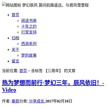
梦幻辰风
莫问前路遥远，与君风雪壹程
首页
阅读书单
十年之约
打赏支持
归档
西游系列
关于
梦的故事
留言
当前位置:
首页
> 含标签 【三周年】 的文章
热
为梦想而前行·梦幻三年，辰风依旧！-
Video
作者:
姜辰
分类:
分享成长
2017
年
02
月
10
日