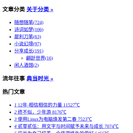
文章分类
关于分类 »
随想随笔(724)
诗词如梦(106)
犀利刀笔(63)
小说幻境(97)
分享成长(191)
翩跹世界(16)
闲人酒馆(2)
流年往事
典当时光 »
热门文章
1
12年·相信相信的力量
11527℃
2
终不似，少年游
8176℃
3
使用Linux为电脑焕发第二春
7523℃
4
贰零贰伍：用文字与时间赋予未来与成长
7074℃