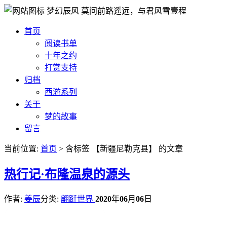
梦幻辰风
莫问前路遥远，与君风雪壹程
首页
阅读书单
十年之约
打赏支持
归档
西游系列
关于
梦的故事
留言
当前位置:
首页
> 含标签 【新疆尼勒克县】 的文章
热
行记·布隆温泉的源头
作者:
姜辰
分类:
翩跹世界
2020
年
06
月
06
日