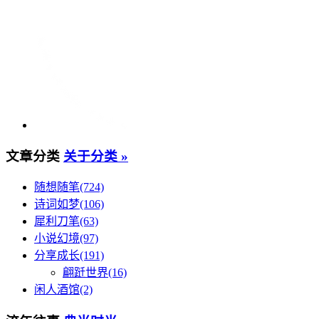
文章分类
关于分类 »
随想随笔(724)
诗词如梦(106)
犀利刀笔(63)
小说幻境(97)
分享成长(191)
翩跹世界(16)
闲人酒馆(2)