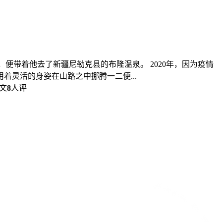
，便带着他去了新疆尼勒克县的布隆温泉。 2020年，因为疫情
灵活的身姿在山路之中挪腾一二便...
文
8
人评