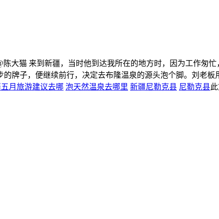
 @陈大猫 来到新疆，当时他到达我所在的地方时，因为工作匆忙
的牌子，便继续前行，决定去布隆温泉的源头泡个脚。刘老板用着
疆五月旅游建议去哪
泡天然温泉去哪里
新疆尼勒克县
尼勒克县
此