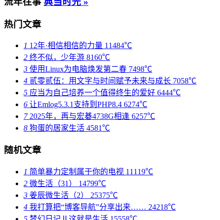
流年往事
典当时光 »
热门文章
1
12年·相信相信的力量
11484℃
2
终不似，少年游
8160℃
3
使用Linux为电脑焕发第二春
7498℃
4
贰零贰伍：用文字与时间赋予未来与成长
7058℃
5
应当为自己培养一个值得终生的爱好
6444℃
6
让Emlog5.3.1支持到PHP8.4
6274℃
7
2025年，再与宏碁4738G相逢
6257℃
8
狗蛋的居家生活
4581℃
随机文章
1
简单暴力定制属于你的电视
11119℃
2
微生活（31）
14799℃
3
姜辰微生活（2）
25375℃
4
我打算把“博客导航”分享出来……
24218℃
5
梦幻日记Ⅱ这就是生活
15558℃