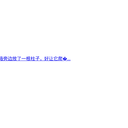
箱旁边放了一根柱子，好让它爬�...