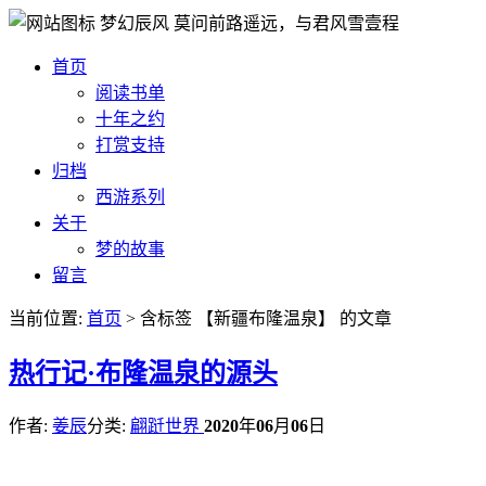
梦幻辰风
莫问前路遥远，与君风雪壹程
首页
阅读书单
十年之约
打赏支持
归档
西游系列
关于
梦的故事
留言
当前位置:
首页
> 含标签 【新疆布隆温泉】 的文章
热
行记·布隆温泉的源头
作者:
姜辰
分类:
翩跹世界
2020
年
06
月
06
日