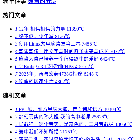
流年往事
典当时光 »
热门文章
1
12年·相信相信的力量
11390℃
2
终不似，少年游
8126℃
3
使用Linux为电脑焕发第二春
7485℃
4
贰零贰伍：用文字与时间赋予未来与成长
7032℃
5
应当为自己培养一个值得终生的爱好
6424℃
6
让Emlog5.3.1支持到PHP8.4
6255℃
7
2025年，再与宏碁4738G相逢
6248℃
8
狗蛋的居家生活
4362℃
随机文章
1
PPT展：前方星辰大海，走向诗和远方
30304℃
2
梦幻现实的孙大姐·我的高中老师
25626℃
3
咖菲猫：这个春天，是灰色的。二月芳菲尽
18666℃
4
笼中我们不知所措
21751℃
5
夜路飞驰，不过只愿无愧于心·微生活（34）
20742℃