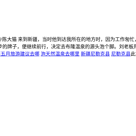
 @陈大猫 来到新疆，当时他到达我所在的地方时，因为工作匆忙
的牌子，便继续前行，决定去布隆温泉的源头泡个脚。刘老板用着
疆五月旅游建议去哪
泡天然温泉去哪里
新疆尼勒克县
尼勒克县
此