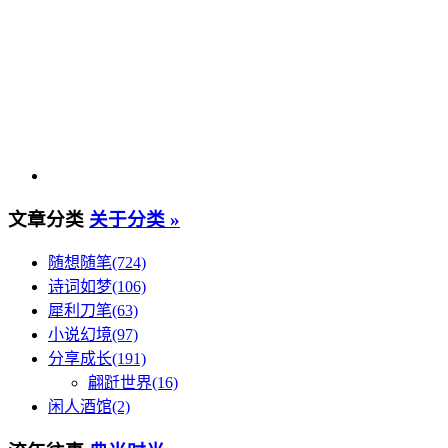
文章分类
关于分类 »
随想随笔(724)
诗词如梦(106)
犀利刀笔(63)
小说幻境(97)
分享成长(191)
翩跹世界(16)
闲人酒馆(2)