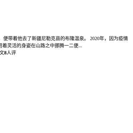
，便带着他去了新疆尼勒克县的布隆温泉。 2020年，因为疫情
灵活的身姿在山路之中挪腾一二便...
文
8
人评