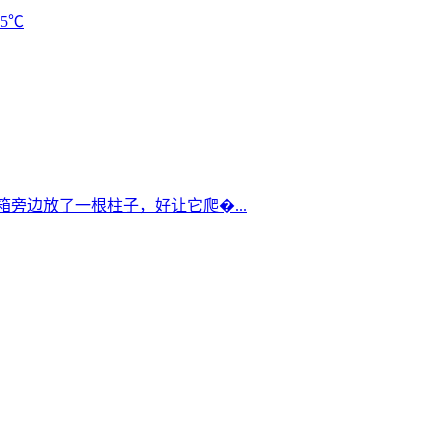
35℃
箱旁边放了一根柱子，好让它爬�...