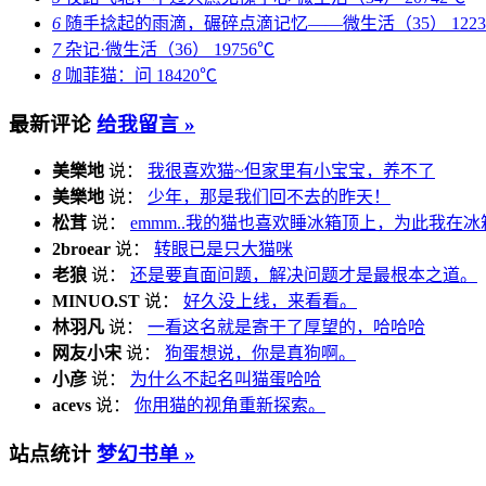
6
随手捻起的雨滴，碾碎点滴记忆——微生活（35）
122
7
杂记·微生活（36）
19756℃
8
咖菲猫：问
18420℃
最新评论
给我留言 »
美樂地
说：
我很喜欢猫~但家里有小宝宝，养不了
美樂地
说：
少年，那是我们回不去的昨天！
松茸
说：
emmm..我的猫也喜欢睡冰箱顶上，为此我在冰
2broear
说：
转眼已是只大猫咪
老狼
说：
还是要直面问题，解决问题才是最根本之道。
MINUO.ST
说：
好久没上线，来看看。
林羽凡
说：
一看这名就是寄于了厚望的，哈哈哈
网友小宋
说：
狗蛋想说，你是真狗啊。
小彦
说：
为什么不起名叫猫蛋哈哈
acevs
说：
你用猫的视角重新探索。
站点统计
梦幻书单 »