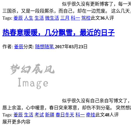
似乎很久没有更新博客了，每一
三国杀，又是一段段厮杀，而自己，却在一边荒废。 这么几天，
Tags:
姜辰
人生
生活
微生活
三月
科一
驾校
此文
36
人评
热
春意暖暖，几分飘雪，最近的日子
作者:
姜辰
分类:
随想随笔
2017
年
03
月
23
日
似乎很久没有自己亲自写博文了
唇上余温，心中暖意，春日突来寒意，却伤不到分毫。 突然想
Tags:
姜辰
生活
考试
新疆
春日冬天
科一
牵挂
此文
48
人评
展开更多内容