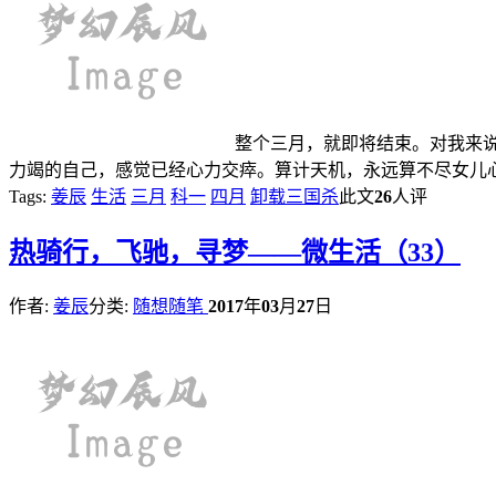
整个三月，就即将结束。对我来
力竭的自己，感觉已经心力交瘁。算计天机，永远算不尽女儿心
Tags:
姜辰
生活
三月
科一
四月
卸载三国杀
此文
26
人评
热
骑行，飞驰，寻梦——微生活（33）
作者:
姜辰
分类:
随想随笔
2017
年
03
月
27
日