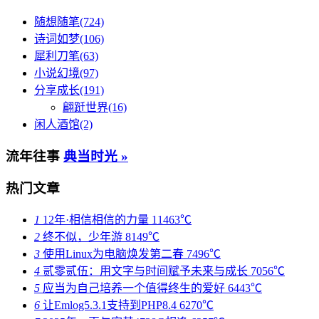
随想随笔(724)
诗词如梦(106)
犀利刀笔(63)
小说幻境(97)
分享成长(191)
翩跹世界(16)
闲人酒馆(2)
流年往事
典当时光 »
热门文章
1
12年·相信相信的力量
11463℃
2
终不似，少年游
8149℃
3
使用Linux为电脑焕发第二春
7496℃
4
贰零贰伍：用文字与时间赋予未来与成长
7056℃
5
应当为自己培养一个值得终生的爱好
6443℃
6
让Emlog5.3.1支持到PHP8.4
6270℃