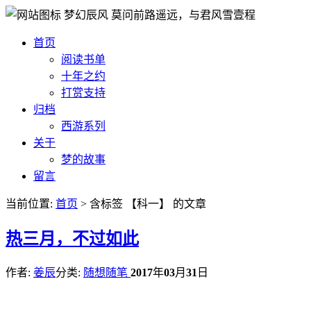
梦幻辰风
莫问前路遥远，与君风雪壹程
首页
阅读书单
十年之约
打赏支持
归档
西游系列
关于
梦的故事
留言
当前位置:
首页
> 含标签 【科一】 的文章
热
三月，不过如此
作者:
姜辰
分类:
随想随笔
2017
年
03
月
31
日