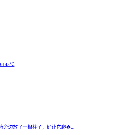
16143℃
箱旁边放了一根柱子，好让它爬�...