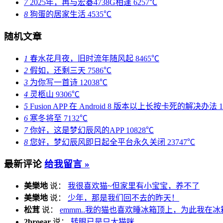
7
2025年，再与宏碁4738G相逢
6257℃
8
狗蛋的居家生活
4535℃
随机文章
1
春水花月夜，旧时流年随风起
8465℃
2
假如，还剩三天
7586℃
3
为你写一首诗
12038℃
4
灵柩山
9306℃
5
Fusion APP 在 Android 8 版本以上长按卡死的解决办法
6
寒冬将至
7132℃
7
你好，这是梦幻辰风的APP
10828℃
8
您好，梦幻辰风即日起全平台永久关闭
23747℃
最新评论
给我留言 »
美樂地
说：
我很喜欢猫~但家里有小宝宝，养不了
美樂地
说：
少年，那是我们回不去的昨天！
松茸
说：
emmm..我的猫也喜欢睡冰箱顶上，为此我在冰
2broear
说：
转眼已是只大猫咪