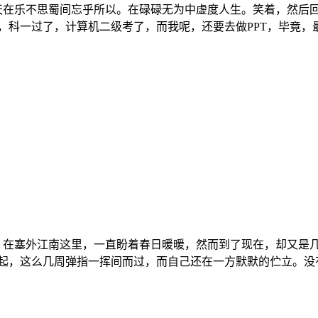
天在乐不思蜀间忘乎所以。在碌碌无为中虚度人生。笑着，然后
科一过了，计算机二级考了，而我呢，还要去做PPT，毕竟，最后
，在塞外江南这里，一直盼着春日暖暖，然而到了现在，却又是
起，这么几周弹指一挥间而过，而自己还在一方默默的伫立。没有