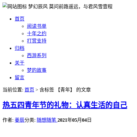
梦幻辰风
莫问前路遥远，与君风雪壹程
首页
阅读书单
十年之约
打赏支持
归档
西游系列
关于
梦的故事
留言
当前位置:
首页
> 含标签 【青年】 的文章
热
五四青年节的礼物：认真生活的自己
作者:
姜辰
分类:
随想随笔
2021
年
05
月
04
日