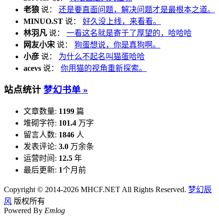
老狼
说：
还是要直面问题，解决问题才是最根本之道。
MINUO.ST
说：
好久没上线，来看看。
林羽凡
说：
一看这名就是寄于了厚望的，哈哈哈
网友小宋
说：
狗蛋想说，你是真狗啊。
小彦
说：
为什么不起名叫猫蛋哈哈
acevs
说：
你用猫的视角重新探索。
站点统计
梦幻书单 »
文章数量:
1199
篇
堆砌字符:
101.4
万字
留言人数:
1846
人
发表评论:
3.0
万余条
运营时间:
12.5
年
最后更新:
1
个月前
Copyright © 2014-2026 MHCF.NET All Rights Reserved.
梦幻辰
风
版权所有
Powered By
Emlog