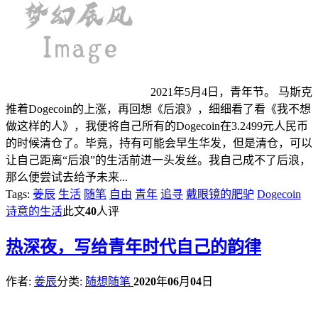
2021年5月4日，青年节。 马斯克
推着Dogecoin的上涨，再回想《后浪》，细细看了看《我不想
做这样的人》，我便将自己所有的Dogecoin在3.2499元人民币
的时候清仓了。毕竟，持有可能会早生华发，但是清仓，可以
让自己距离“后浪”的生活前进一头发丝。我自己成不了后浪，
那么便尝试去给予未来...
Tags:
姜辰
生活
随笔
自由
青年
追寻
戴眼镜的肥驴
Dogecoin
诗意的生活
此文
40
人评
热
深夜，写给青年时代自己的韵律
作者:
姜辰
分类:
随想随笔
2020
年
06
月
04
日