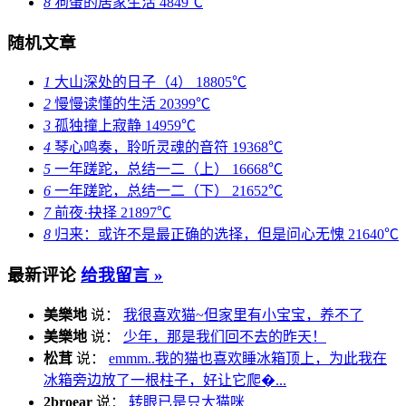
8
狗蛋的居家生活
4849℃
随机文章
1
大山深处的日子（4）
18805℃
2
慢慢读懂的生活
20399℃
3
孤独撞上寂静
14959℃
4
琴心鸣奏，聆听灵魂的音符
19368℃
5
一年蹉跎，总结一二（上）
16668℃
6
一年蹉跎，总结一二（下）
21652℃
7
前夜·抉择
21897℃
8
归来：或许不是最正确的选择，但是问心无愧
21640℃
最新评论
给我留言 »
美樂地
说：
我很喜欢猫~但家里有小宝宝，养不了
美樂地
说：
少年，那是我们回不去的昨天！
松茸
说：
emmm..我的猫也喜欢睡冰箱顶上，为此我在
冰箱旁边放了一根柱子，好让它爬�...
2broear
说：
转眼已是只大猫咪