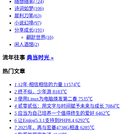
随想随笔(724)
诗词如梦(106)
犀利刀笔(63)
小说幻境(97)
分享成长(191)
翩跹世界(16)
闲人酒馆(2)
流年往事
典当时光 »
热门文章
1
12年·相信相信的力量
11574℃
2
终不似，少年游
8183℃
3
使用Linux为电脑焕发第二春
7535℃
4
贰零贰伍：用文字与时间赋予未来与成长
7084℃
5
应当为自己培养一个值得终生的爱好
6462℃
6
让Emlog5.3.1支持到PHP8.4
6292℃
7
2025年，再与宏碁4738G相逢
6285℃