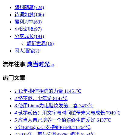
随想随笔(724)
诗词如梦(106)
犀利刀笔(63)
小说幻境(97)
分享成长(191)
翩跹世界(16)
闲人酒馆(2)
流年往事
典当时光 »
热门文章
1
12年·相信相信的力量
11451℃
2
终不似，少年游
8147℃
3
使用Linux为电脑焕发第二春
7493℃
4
贰零贰伍：用文字与时间赋予未来与成长
7049℃
5
应当为自己培养一个值得终生的爱好
6437℃
6
让Emlog5.3.1支持到PHP8.4
6264℃
7
2025年，再与宏碁4738G相逢
6254℃