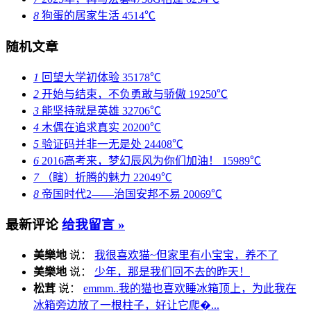
8
狗蛋的居家生活
4514℃
随机文章
1
回望大学初体验
35178℃
2
开始与结束，不负勇敢与骄傲
19250℃
3
能坚持就是英雄
32706℃
4
木偶在追求真实
20200℃
5
验证码并非一无是处
24408℃
6
2016高考来，梦幻辰风为你们加油！
15989℃
7
（瞎）折腾的魅力
22049℃
8
帝国时代2——治国安邦不易
20069℃
最新评论
给我留言 »
美樂地
说：
我很喜欢猫~但家里有小宝宝，养不了
美樂地
说：
少年，那是我们回不去的昨天！
松茸
说：
emmm..我的猫也喜欢睡冰箱顶上，为此我在
冰箱旁边放了一根柱子，好让它爬�...