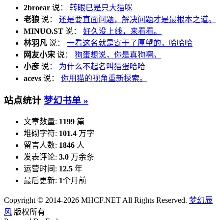
2broear
说：
转眼已是只大猫咪
老狼
说：
还是要直面问题，解决问题才是最根本之道。
MINUO.ST
说：
好久没上线，来看看。
林羽凡
说：
一看这名就是寄于了厚望的，哈哈哈
网友小宋
说：
狗蛋想说，你是真狗啊。
小彦
说：
为什么不起名叫猫蛋哈哈
acevs
说：
你用猫的视角重新探索。
站点统计
梦幻书单 »
文章数量:
1199
篇
堆砌字符:
101.4
万字
留言人数:
1846
人
发表评论:
3.0
万余条
运营时间:
12.5
年
最后更新:
1
个月前
Copyright © 2014-2026 MHCF.NET All Rights Reserved.
梦幻辰
风
版权所有