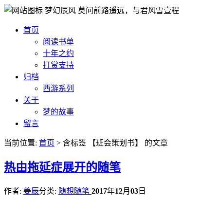
梦幻辰风
莫问前路遥远，与君风雪壹程
首页
阅读书单
十年之约
打赏支持
归档
西游系列
关于
梦的故事
留言
当前位置:
首页
> 含标签 【班会策划书】 的文章
热
由拖延症展开的随笔
作者:
姜辰
分类:
随想随笔
2017
年
12
月
03
日